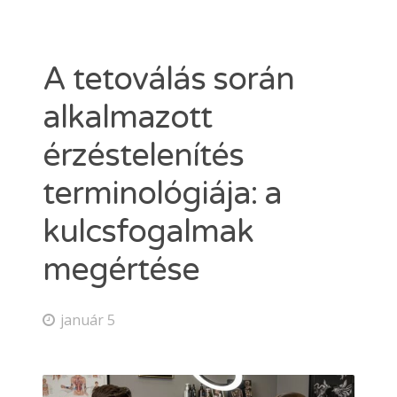
Dermacain 30g
Dermacain 50g
VÁLASSZON A TKTX KENŐCSÖK KÖZÜL
A tetoválás során
Kosár
alkalmazott
ÜZLETI
érzéstelenítés
terminológiája: a
Search
kulcsfogalmak
for:
megértése
ERŐSEBB KENŐCS, MINT A TKTX
január 5