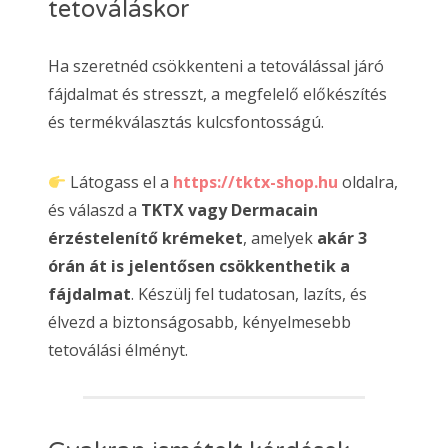
tetováláskor
Ha szeretnéd csökkenteni a tetoválással járó
fájdalmat és stresszt, a megfelelő előkészítés
és termékválasztás kulcsfontosságú.
Látogass el a
https://tktx-shop.hu
oldalra,
és válaszd a
TKTX vagy Dermacain
érzéstelenítő krémeket
, amelyek
akár 3
órán át is jelentősen csökkenthetik a
fájdalmat
. Készülj fel tudatosan, lazíts, és
élvezd a biztonságosabb, kényelmesebb
tetoválási élményt.