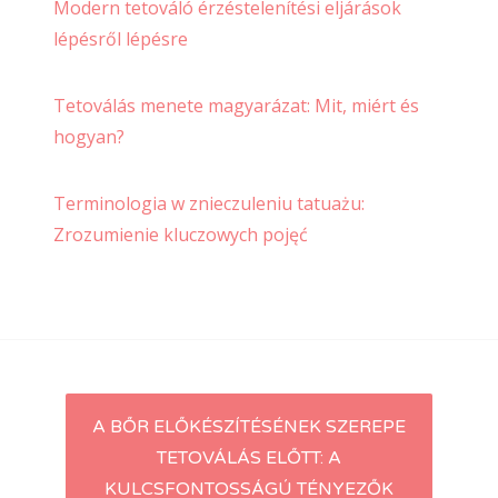
Modern tetováló érzéstelenítési eljárások
lépésről lépésre
Tetoválás menete magyarázat: Mit, miért és
hogyan?
Terminologia w znieczuleniu tatuażu:
Zrozumienie kluczowych pojęć
Post
A BŐR ELŐKÉSZÍTÉSÉNEK SZEREPE
TETOVÁLÁS ELŐTT: A
navigation
KULCSFONTOSSÁGÚ TÉNYEZŐK