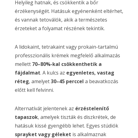
Helyileg hatnak, és csökkentik a bőr
érzékenységét. Hatásuk egyénenként eltérhet,
és vannak tetoválók, akik a természetes
érzeteket a folyamat részének tekintik.
A lidokaint, tetrakaint vagy prokain-tartalmú
professzionális krémek megfelelő alkalmazás
mellett
70–80%-kal csökkenthetik a
fájdalmat
. A kulcs az
egyenletes, vastag
réteg
, amelyet
30–45 perccel
a beavatkozás
előtt kell felvinni.
Alternatívát jelentenek az
érzéstelenítő
tapaszok
, amelyek tiszták és diszkrétek, de
hatásuk kissé gyengébb lehet. Egyes stúdiók
sprayket vagy géleket
is alkalmaznak