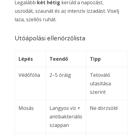
Legalább
két hétig
kerüld a napozást,
uszodát, szaunát és az intenzív izzadást. Viselj
laza, szellős ruhát.
Utóápolási ellenőrzőlista
Lépés
Teendő
Tipp
Védőfólia
2–5 óráig
Tetováló
utasítása
szerint
Mosás
Langyos víz +
Ne dörzsöld
antibakteriális
szappan