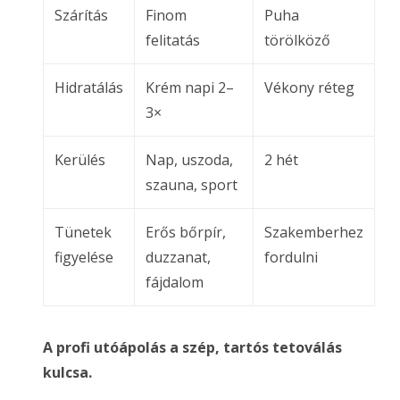
Szárítás
Finom
Puha
felitatás
törölköző
Hidratálás
Krém napi 2–
Vékony réteg
3×
Kerülés
Nap, uszoda,
2 hét
szauna, sport
Tünetek
Erős bőrpír,
Szakemberhez
figyelése
duzzanat,
fordulni
fájdalom
A profi utóápolás a szép, tartós tetoválás
kulcsa.