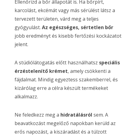
Ellenőrizd a bőr állapotát is. Ha bőrpírt,
karcolást, ekcémát vagy más sérülést látsz a
tervezett területen, várd meg a teljes
gyógyulást.
Az egészséges, sértetlen bőr
jobb eredményt és kisebb fertőzési kockázatot
jelent.
A stúdiólátogatás előtt használhatsz
speciális
érzéstelenítő krémet
, amely csökkenti a
fájdalmat. Mindig egyeztess szakemberrel, és
kizárólag erre a célra készült termékeket
alkalmazz.
Ne feledkezz meg a
hidratálásról
sem. A
beavatkozást megelőző napokban kerüld az
erős napozást, a kiszáradást és a túlzott