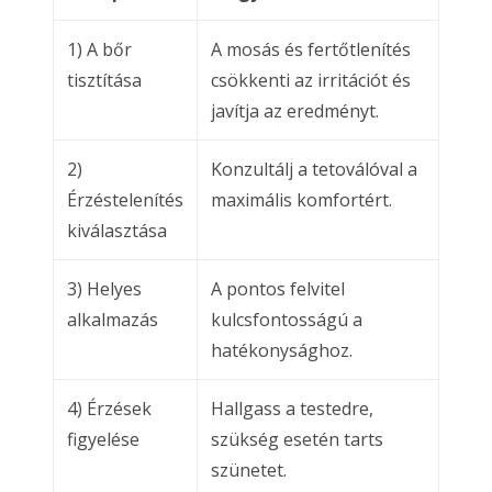
1) A bőr
A mosás és fertőtlenítés
tisztítása
csökkenti az irritációt és
javítja az eredményt.
2)
Konzultálj a tetoválóval a
Érzéstelenítés
maximális komfortért.
kiválasztása
3) Helyes
A pontos felvitel
alkalmazás
kulcsfontosságú a
hatékonysághoz.
4) Érzések
Hallgass a testedre,
figyelése
szükség esetén tarts
szünetet.