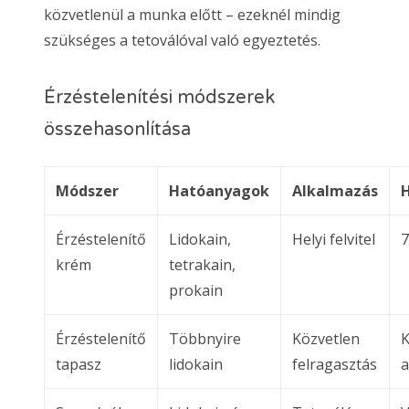
közvetlenül a munka előtt – ezeknél mindig
szükséges a tetoválóval való egyeztetés.
Érzéstelenítési módszerek
összehasonlítása
Módszer
Hatóanyagok
Alkalmazás
Érzéstelenítő
Lidokain,
Helyi felvitel
krém
tetrakain,
prokain
Érzéstelenítő
Többnyire
Közvetlen
K
tapasz
lidokain
felragasztás
a