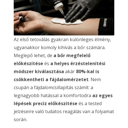
Az első tetoválás gyakran különleges élmény,
ugyanakkor komoly kihívás a bőr számára.
Meglepő lehet, de
a bőr megfelelő
előkészítése
és
a helyes érzéstelenítési
módszer kiválasztása
akár
80%-kal is
csökkentheti a fájdalomérzetet
. Nem
csupán a fájdalomcsillapítás számít: a
legnagyobb hatással a komfortodra
az egyes
lépések precíz előkészítése
és a tested
jelzéseire való tudatos reagálás van a folyamat
során.