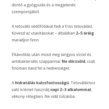
döntő a gyógyulás és a megjelenés
szempontjából.
A tetováló védőfóliával fedi a friss tetoválást.
Kövesd az utasításokat – általában
2–5 óráig
maradjon fenn.
Eltávolítás után mosd meg langyos vízzel és
antibakteriális szappannal.
Ne dörzsöld
, csak
finoman itasd fel a nedvességet.
A
hidratálás kulcsfontosságú
. Tetováláshoz
való krémet használj
napi 2–3 alkalommal
,
vékony rétegben. Ne vidd túlzásba.