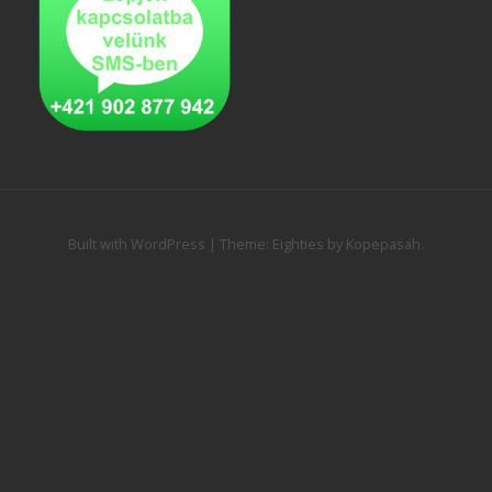
Built with WordPress
|
Theme:
Eighties
by
Kopepasah
.