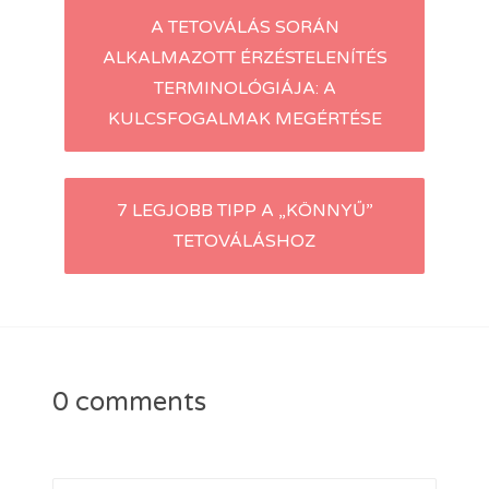
Post
A TETOVÁLÁS SORÁN
ALKALMAZOTT ÉRZÉSTELENÍTÉS
navigation
TERMINOLÓGIÁJA: A
KULCSFOGALMAK MEGÉRTÉSE
7 LEGJOBB TIPP A „KÖNNYŰ”
TETOVÁLÁSHOZ
0 comments