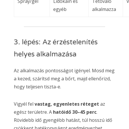
Spray/gél
Lidokain és
Tetováló
V
egyéb
alkalmazza
3. lépés: Az érzéstelenítés
helyes alkalmazása
Az alkalmazás pontosságot igényel. Mosd meg
a kezed, szárítsd meg a bőrt, majd ellenőrizd,
hogy teljesen tiszta-e.
Vigyél fel
vastag, egyenletes réteget
az
egész területre. A
hatóidő 30–45 perc
.
Rövidebb idő gyengébb hatást, túl hosszú idő
csökkent hatékonyságot eredményezhet.