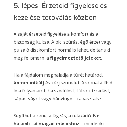
5. lépés: Érzeteid figyelése és
kezelése tetoválás közben
A saját érzeteid figyelése a komfort és a
biztonság kulcsa. A pici szúrás, égő érzet vagy
pulzáló diszkomfort normális lehet, de tanuld
meg felismerni a
figyelmeztető jeleket
.
Ha a fájdalom meghaladja a tűréshatárod,
kommunikálj
és kérj szünetet. Azonnal állítsd
le a folyamatot, ha szédülést, túlzott izzadást,
sápadtságot vagy hányingert tapasztalsz.
Segíthet a zene, a légzés, a relaxáció.
Ne
hasonlítsd magad másokhoz
– mindenki