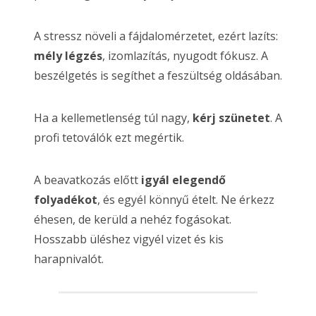
A stressz növeli a fájdalomérzetet, ezért lazíts:
mély légzés
, izomlazítás, nyugodt fókusz. A
beszélgetés is segíthet a feszültség oldásában.
Ha a kellemetlenség túl nagy,
kérj szünetet
. A
profi tetoválók ezt megértik.
A beavatkozás előtt
igyál elegendő
folyadékot
, és egyél könnyű ételt. Ne érkezz
éhesen, de kerüld a nehéz fogásokat.
Hosszabb üléshez vigyél vizet és kis
harapnivalót.