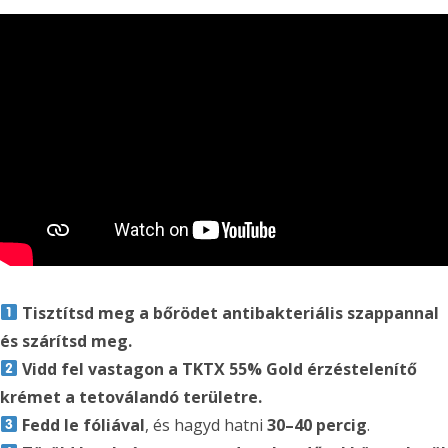
Tisztítsd meg a bőrödet antibakteriális szappannal
és szárítsd meg.
Vidd fel vastagon a TKTX 55% Gold érzéstelenítő
krémet a tetoválandó területre.
Fedd le fóliával
, és hagyd hatni
30–40 percig
.