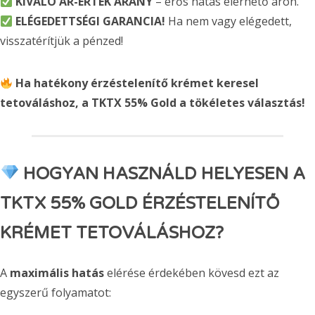
KIVÁLÓ ÁR-ÉRTÉK ARÁNY
– erős hatás elérhető áron.
ELÉGEDETTSÉGI GARANCIA!
Ha nem vagy elégedett,
visszatérítjük a pénzed!
Ha hatékony érzéstelenítő krémet keresel
tetováláshoz, a TKTX 55% Gold a tökéletes választás!
HOGYAN HASZNÁLD HELYESEN A
TKTX 55% GOLD ÉRZÉSTELENÍTŐ
KRÉMET TETOVÁLÁSHOZ?
A
maximális hatás
elérése érdekében kövesd ezt az
egyszerű folyamatot: