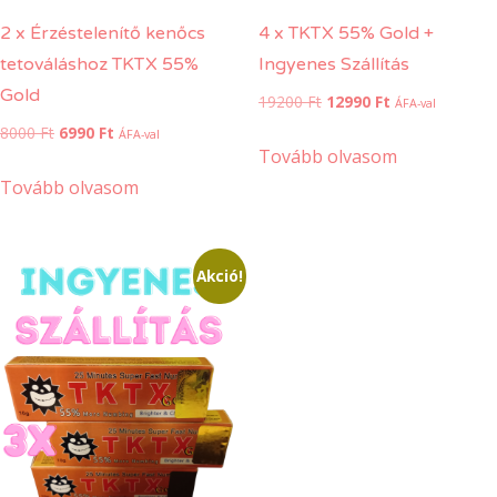
2 x Érzéstelenítő kenőcs
4 x TKTX 55% Gold +
tetováláshoz TKTX 55%
Ingyenes Szállítás
Gold
Original
Current
19200
Ft
12990
Ft
ÁFA-val
price
price
Original
Current
8000
Ft
6990
Ft
ÁFA-val
was:
is:
Tovább olvasom
price
price
19200 Ft.
12990 Ft.
was:
is:
Tovább olvasom
8000 Ft.
6990 Ft.
Akció!