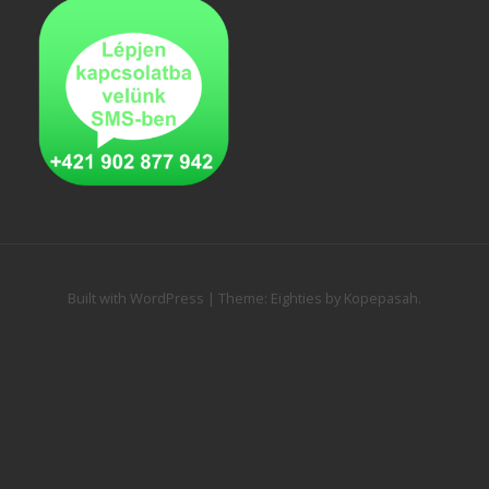
Built with WordPress
|
Theme:
Eighties
by
Kopepasah
.