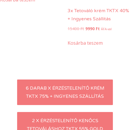
26440 Ft.
19990 Ft.
3x Tetováló krém TKTX 40%
+ Ingyenes Szállítás
Original
Current
15400
Ft
9990
Ft
ÁFA-val
price
price
was:
is:
Kosárba teszem
15400 Ft.
9990 Ft.
Post
6 DARAB X ÉRZÉSTELENÍTŐ KRÉM
TKTX 75% + INGYENES SZÁLLÍTÁS
navigation
2 X ÉRZÉSTELENÍTŐ KENŐCS
TETOVÁLÁSHOZ TKTX 55% GOLD