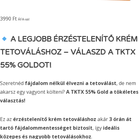
3990
Ft
ÁFA-val
A LEGJOBB ÉRZÉSTELENÍTŐ KRÉM
TETOVÁLÁSHOZ – VÁLASZD A TKTX
55% GOLDOT!
Szeretnéd
fájdalom nélkül élvezni a tetoválást
, de nem
akarsz egy vagyont költeni?
A TKTX 55% Gold a tökéletes
választás!
Ez az
érzéstelenítő krém tetováláshoz
akár
3 órán át
tartó fájdalommentességet biztosít
, így
ideális
közepes és nagyobb tetoválásokhoz
.