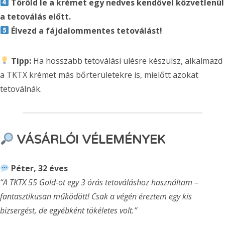
Töröld le a krémet egy nedves kendővel közvetlenül
a tetoválás előtt.
Élvezd a fájdalommentes tetoválást!
Tipp:
Ha hosszabb tetoválási ülésre készülsz, alkalmazd
a TKTX krémet más bőrterületekre is, mielőtt azokat
tetoválnák.
VÁSÁRLÓI VÉLEMÉNYEK
Péter, 32 éves
“A TKTX 55 Gold-ot egy 3 órás tetováláshoz használtam –
fantasztikusan működött! Csak a végén éreztem egy kis
bizsergést, de egyébként tökéletes volt.”