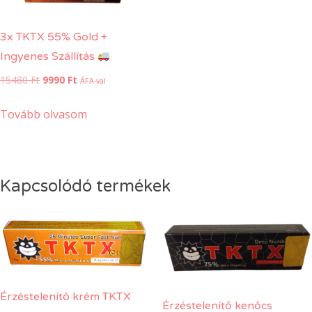
3x TKTX 55% Gold +
Ingyenes Szállítás
Original
Current
15480
Ft
9990
Ft
ÁFA-val
price
price
was:
is:
Tovább olvasom
15480 Ft.
9990 Ft.
Kapcsolódó termékek
Érzéstelenítő krém TKTX
Érzéstelenítő kenőcs