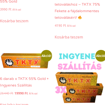
55% Gold
tetováláshoz – TKTX 75%
3990
Ft
ÁFA-val
Fekete a fájdalommentes
tetoválásért!
Kosárba teszem
4190
Ft
ÁFA-val
Kosárba teszem
Akció!
Akció
6 darab x TKTX 55% Gold +
Ingyenes Szállítás
Original
Current
26440
Ft
19990
Ft
ÁFA-val
price
price
was:
is:
Kosárba teszem