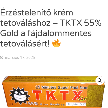
Dermacain 30g
Érzéstelenítő krém
Dermacain 50g
VÁLASSZON A TKTX KENŐCSÖK KÖZÜL
tetováláshoz – TKTX 55%
Kosár
Gold a fájdalommentes
ÜZLETI
tetoválásért!
Search
március 17, 2025
for:
ERŐSEBB KENŐCS, MINT A TKTX