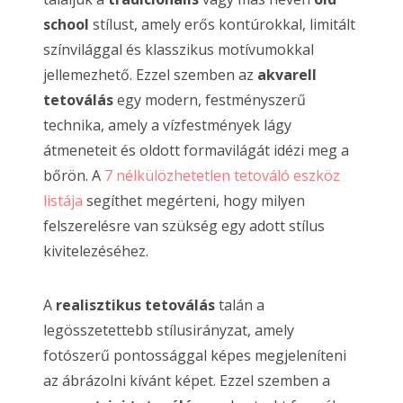
school
stílust, amely erős kontúrokkal, limitált
színvilággal és klasszikus motívumokkal
jellemezhető. Ezzel szemben az
akvarell
tetoválás
egy modern, festményszerű
technika, amely a vízfestmények lágy
átmeneteit és oldott formavilágát idézi meg a
bőrön. A
7 nélkülözhetetlen tetováló eszköz
listája
segíthet megérteni, hogy milyen
felszerelésre van szükség egy adott stílus
kivitelezéséhez.
A
realisztikus tetoválás
talán a
legösszetettebb stílusirányzat, amely
fotószerű pontossággal képes megjeleníteni
az ábrázolni kívánt képet. Ezzel szemben a