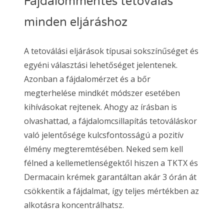
Fájdalommentes tetoválás
minden eljáráshoz
A tetoválási eljárások típusai sokszínűséget és
egyéni választási lehetőséget jelentenek.
Azonban a fájdalomérzet és a bőr
megterhelése mindkét módszer esetében
kihívásokat rejtenek. Ahogy az írásban is
olvashattad, a fájdalomcsillapítás tetováláskor
való jelentősége kulcsfontosságú a pozitív
élmény megteremtésében. Neked sem kell
félned a kellemetlenségektől hiszen a TKTX és
Dermacain krémek garantáltan akár 3 órán át
csökkentik a fájdalmat, így teljes mértékben az
alkotásra koncentrálhatsz.