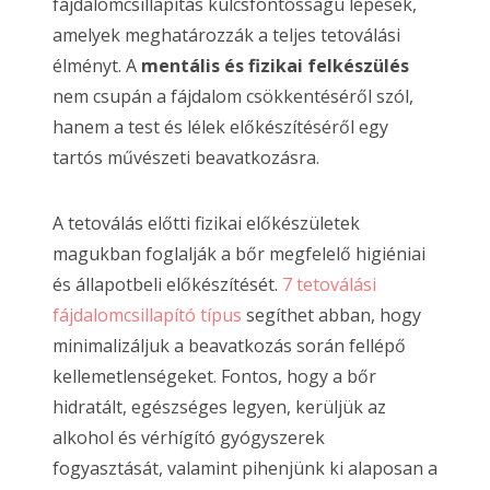
fájdalomcsillapítás kulcsfontosságú lépések,
amelyek meghatározzák a teljes tetoválási
élményt. A
mentális és fizikai felkészülés
nem csupán a fájdalom csökkentéséről szól,
hanem a test és lélek előkészítéséről egy
tartós művészeti beavatkozásra.
A tetoválás előtti fizikai előkészületek
magukban foglalják a bőr megfelelő higiéniai
és állapotbeli előkészítését.
7 tetoválási
fájdalomcsillapító típus
segíthet abban, hogy
minimalizáljuk a beavatkozás során fellépő
kellemetlenségeket. Fontos, hogy a bőr
hidratált, egészséges legyen, kerüljük az
alkohol és vérhígító gyógyszerek
fogyasztását, valamint pihenjünk ki alaposan a