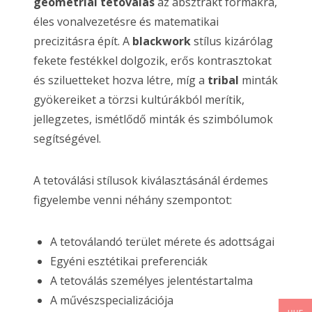
geometriai tetoválás
az absztrakt formákra,
éles vonalvezetésre és matematikai
precizitásra épít. A
blackwork
stílus kizárólag
fekete festékkel dolgozik, erős kontrasztokat
és sziluetteket hozva létre, míg a
tribal
minták
gyökereiket a törzsi kultúrákból merítik,
jellegzetes, ismétlődő minták és szimbólumok
segítségével.
A tetoválási stílusok kiválasztásánál érdemes
figyelembe venni néhány szempontot:
A tetoválandó terület mérete és adottságai
Egyéni esztétikai preferenciák
A tetoválás személyes jelentéstartalma
A művészspecializációja