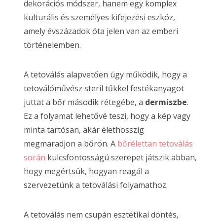
dekorációs módszer, hanem egy komplex
kulturális és személyes kifejezési eszköz,
amely évszázadok óta jelen van az emberi
történelemben.
A tetoválás alapvetően úgy működik, hogy a
tetoválóművész steril tűkkel festékanyagot
juttat a bőr második rétegébe, a
dermiszbe
.
Ez a folyamat lehetővé teszi, hogy a kép vagy
minta tartósan, akár élethosszig
megmaradjon a bőrön. A
bőrélettan tetoválás
során
kulcsfontosságú szerepet játszik abban,
hogy megértsük, hogyan reagál a
szervezetünk a tetoválási folyamathoz.
A tetoválás nem csupán esztétikai döntés,