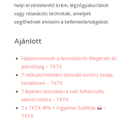
helyi érzéstelenítő krém, légzőgyakorlatok
vagy relaxációs technikák, amelyek
segíthetnek elviselni a kellemetlenségeket.
Ajánlott
Fájdalommesék a tetoválásról: Megértés és
jelentőség – TKTX
7 nélkülözhetetlen tetováló eszköz listája
kezdőknek – TKTX
7 lépéses tetoválásra való felkészülés
ellenőrzőlista – TKTX
3 x TKTX 40% + Ingyenes Szállítás
–
TKTX