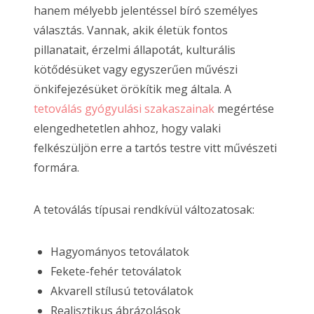
hanem mélyebb jelentéssel bíró személyes
választás. Vannak, akik életük fontos
pillanatait, érzelmi állapotát, kulturális
kötődésüket vagy egyszerűen művészi
önkifejezésüket örökítik meg általa. A
tetoválás gyógyulási szakaszainak
megértése
elengedhetetlen ahhoz, hogy valaki
felkészüljön erre a tartós testre vitt művészeti
formára.
A tetoválás típusai rendkívül változatosak:
Hagyományos tetoválatok
Fekete-fehér tetoválatok
Akvarell stílusú tetoválatok
Realisztikus ábrázolások