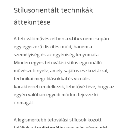
Stílusorientált technikák
áttekintése
A tetoválóművészetben a
stílus
nem csupán
egy egyszerű díszítési mód, hanem a
személyiség és az egyéniség lenyomata.
Minden egyes tetoválási stílus egy önálló
művészeti nyelv, amely sajátos eszköztárral,
technikai megoldásokkal és vizuális
karakterrel rendelkezik, lehetővé téve, hogy az
egyén valóban egyedi módon fejezze ki
önmagát.
A legismertebb tetoválási stílusok között
találjuk a
tradicionális
vagy más néven
old