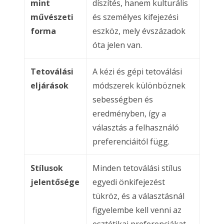
mint
díszítés, hanem kulturális
művészeti
és személyes kifejezési
forma
eszköz, mely évszázadok
óta jelen van.
Tetoválási
A kézi és gépi tetoválási
eljárások
módszerek különböznek
sebességben és
eredményben, így a
választás a felhasználó
preferenciáitól függ.
Stílusok
Minden tetoválási stílus
jelentősége
egyedi önkifejezést
tükröz, és a választásnál
figyelembe kell venni az
esztétikai preferenciákat.