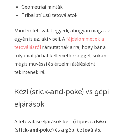
Geometriai minták
Tribal stílusú tetoválatok
Minden tetoválat egyedi, ahogyan maga az
egyén is az, aki viseli. A
fájdalommesék a
tetoválásról
rámutatnak arra, hogy bár a
folyamat járhat kellemetlenséggel, sokan
mégis művészi és érzelmi átélésként
tekintenek rá.
Kézi (stick‑and‑poke) vs gépi
eljárások
A tetoválási eljárások két fő típusa a
kézi
(stick-and-poke)
és a
gépi tetoválás
,