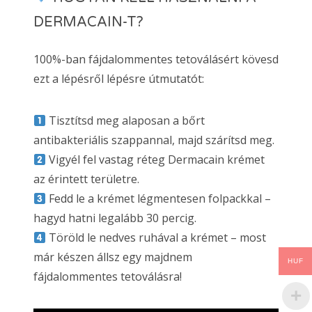
DERMACAIN-T?
100%-ban fájdalommentes tetoválásért kövesd
ezt a lépésről lépésre útmutatót:
Tisztítsd meg alaposan a bőrt
antibakteriális szappannal, majd szárítsd meg.
Vigyél fel vastag réteg Dermacain krémet
az érintett területre.
Fedd le a krémet légmentesen folpackkal –
hagyd hatni legalább 30 percig.
Töröld le nedves ruhával a krémet – most
már készen állsz egy majdnem
HUF
fájdalommentes tetoválásra!