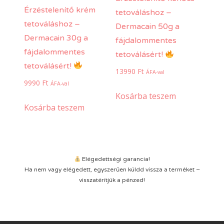
Érzéstelenítő krém
tetováláshoz –
tetováláshoz –
Dermacain 50g a
Dermacain 30g a
fájdalommentes
fájdalommentes
tetoválásért!
tetoválásért!
13990
Ft
ÁFA-val
9990
Ft
ÁFA-val
Kosárba teszem
Kosárba teszem
Elégedettségi garancia!
Ha nem vagy elégedett, egyszerűen küldd vissza a terméket –
visszatérítjük a pénzed!