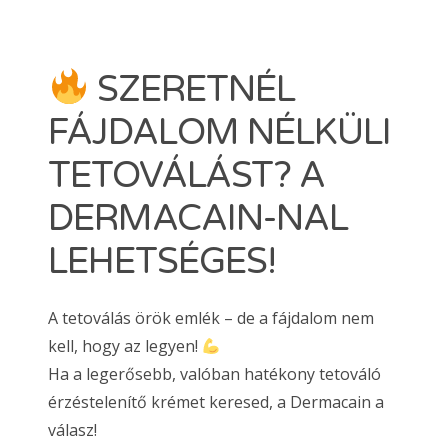
Dermacain 30g
Dermacain 50g
VÁLASSZON A TKTX KENŐCSÖK KÖZÜL
SZERETNÉL
Kosár
FÁJDALOM NÉLKÜLI
ÜZLETI
TETOVÁLÁST? A
DERMACAIN-NAL
Search
LEHETSÉGES!
for:
ERŐSEBB KENŐCS, MINT A TKTX
A tetoválás örök emlék – de a fájdalom nem
kell, hogy az legyen!
Ha a legerősebb, valóban hatékony tetováló
érzéstelenítő krémet keresed, a Dermacain a
válasz!