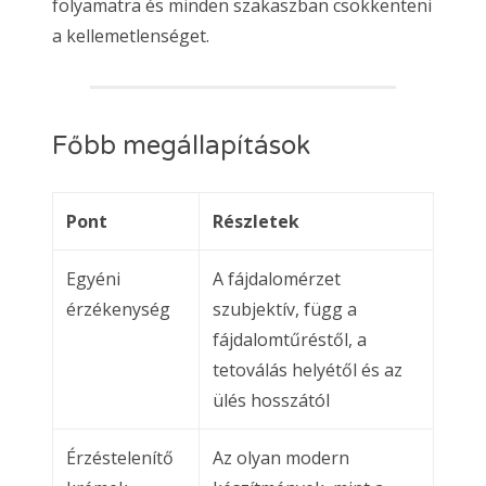
folyamatra és minden szakaszban csökkenteni
a kellemetlenséget.
Főbb megállapítások
Pont
Részletek
Egyéni
A fájdalomérzet
érzékenység
szubjektív, függ a
fájdalomtűréstől, a
tetoválás helyétől és az
ülés hosszától
Érzéstelenítő
Az olyan modern