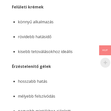
Felületi krémek
könnyű alkalmazás
rövidebb hatásidő
kisebb tetoválásokhoz ideális
HUF
Érzéstelenítő gélek
hosszabb hatás
mélyebb felszívódás
nagyobb mintákhoz ajánlott