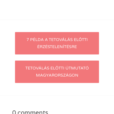
Post
7 PÉLDA A TETOVÁLÁS ELŐTTI
ÉRZÉSTELENÍTÉSRE
navigation
TETOVÁLÁS ELŐTTI ÚTMUTATÓ
MAGYARORSZÁGON
0 comments