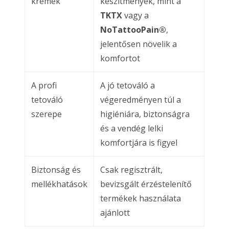
krémek
készítmények, mint a
TKTX
vagy a
NoTattooPain®
,
jelentősen növelik a
komfortot
A profi
A jó tetováló a
tetováló
végeredményen túl a
szerepe
higiéniára, biztonságra
és a vendég lelki
komfortjára is figyel
Biztonság és
Csak regisztrált,
mellékhatások
bevizsgált érzéstelenítő
termékek használata
ajánlott