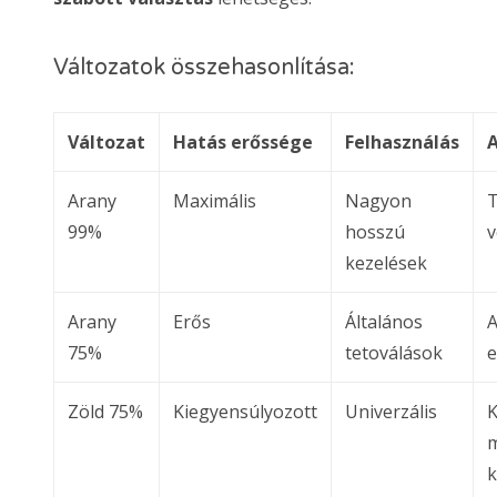
Változatok összehasonlítása:
Változat
Hatás erőssége
Felhasználás
A
Arany
Maximális
Nagyon
T
99%
hosszú
kezelések
Arany
Erős
Általános
A
75%
tetoválások
Zöld 75%
Kiegyensúlyozott
Univerzális
K
m
k