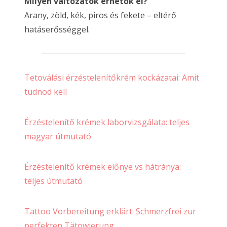
Milyen változatok érhetők el?
Arany, zöld, kék, piros és fekete – eltérő
hatáserősséggel.
Tetoválási érzéstelenítőkrém kockázatai: Amit
tudnod kell
Érzéstelenítő krémek laborvizsgálata: teljes
magyar útmutató
Érzéstelenítő krémek előnye vs hátránya:
teljes útmutató
Tattoo Vorbereitung erklärt: Schmerzfrei zur
perfekten Tätowierung