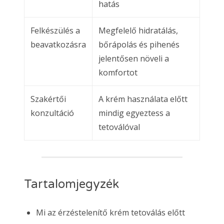
hatás
Felkészülés a
Megfelelő hidratálás,
beavatkozásra
bőrápolás és pihenés
jelentősen növeli a
komfortot
Szakértői
A krém használata előtt
konzultáció
mindig egyeztess a
tetoválóval
Tartalomjegyzék
Mi az érzéstelenítő krém tetoválás előtt