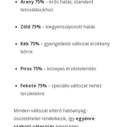
Arany 75%
– erős hatás, standard
tetoválásokhoz
Zöld 75%
– kiegyensúlyozott hatás
Kék 75%
– gyengédebb változat érzékeny
bőrre
Piros 75%
– közepes érzéstelenítés
Fekete 75%
– speciális változat nehéz
területekre
Minden változat eltérő hatóanyag-
összetétellel rendelkezik, így
egyénre
szabott választás
lehetséges.