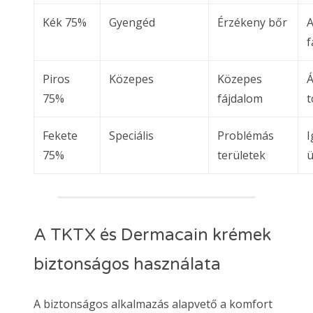
Kék 75%
Gyengéd
Érzékeny bőr
A
f
Piros
Közepes
Közepes
Á
75%
fájdalom
t
Fekete
Speciális
Problémás
I
75%
területek
ü
A TKTX és Dermacain krémek
biztonságos használata
A biztonságos alkalmazás alapvető a komfort