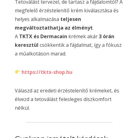
Tetoválást tervezel, de tartasz a fájdalomtól? A
megfelelő érzéstelenítő krém kiválasztása és
helyes alkalmazása
teljesen
megváltoztathatja az élményt
.
A
TKTX és Dermacain
krémek akár
3 órán
keresztül
csökkentik a fájdalmat, így a fókusz
a műalkotáson marad.
https://tktx-shop.hu
Válaszd az eredeti érzéstelenítő krémeket, és
élvezd a tetoválást felesleges diszkomfort
nélkül.