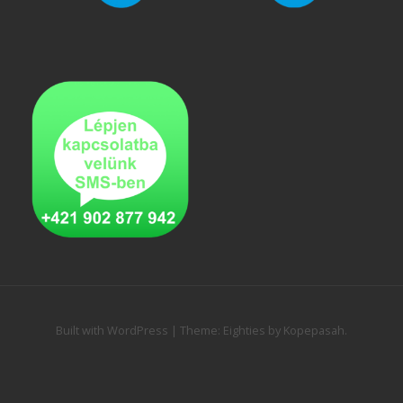
Built with WordPress
|
Theme:
Eighties
by
Kopepasah
.