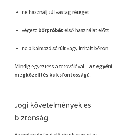
ne használj túl vastag réteget
végezz
bőrpróbát
első használat előtt
ne alkalmazd sérült vagy irritált bőrön
Mindig egyeztess a tetoválóval –
az egyéni
megközelítés kulcsfontosságú
.
Jogi követelmények és
biztonság
Az egészségügyi előírások szerint az