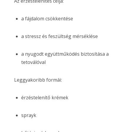
Az érzéstelenítés célja:
a fájdalom csökkentése
a stressz és feszültség mérséklése
a nyugodt együttműködés biztosítása a
tetoválóval
Leggyakoribb formái:
érzéstelenítő krémek
sprayk