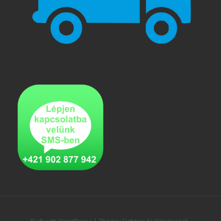
Built with WordPress
|
Theme:
Eighties
by
Kopepasah
.