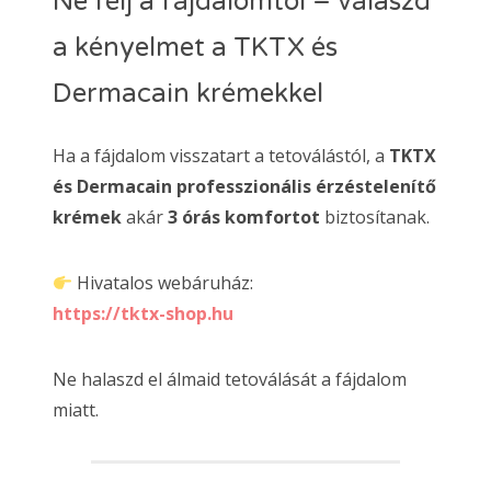
Ne félj a fájdalomtól – válaszd
a kényelmet a TKTX és
Dermacain krémekkel
Ha a fájdalom visszatart a tetoválástól, a
TKTX
és Dermacain professzionális érzéstelenítő
krémek
akár
3 órás komfortot
biztosítanak.
Hivatalos webáruház:
https://tktx-shop.hu
Ne halaszd el álmaid tetoválását a fájdalom
miatt.