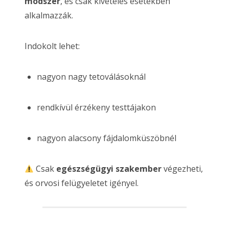
módszer
, és csak kivételes esetekben
alkalmazzák.
Indokolt lehet:
nagyon nagy tetoválásoknál
rendkívül érzékeny testtájakon
nagyon alacsony fájdalomküszöbnél
Csak
egészségügyi szakember
végezheti,
és orvosi felügyeletet igényel.