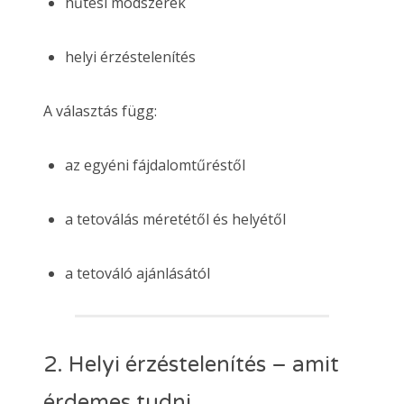
hűtési módszerek
helyi érzéstelenítés
A választás függ:
az egyéni fájdalomtűréstől
a tetoválás méretétől és helyétől
a tetováló ajánlásától
2. Helyi érzéstelenítés – amit
érdemes tudni