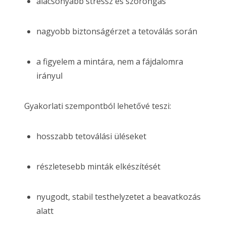
alacsonyabb stressz és szorongás
nagyobb biztonságérzet a tetoválás során
a figyelem a mintára, nem a fájdalomra
irányul
Gyakorlati szempontból lehetővé teszi:
hosszabb tetoválási üléseket
részletesebb minták elkészítését
nyugodt, stabil testhelyzetet a beavatkozás
alatt