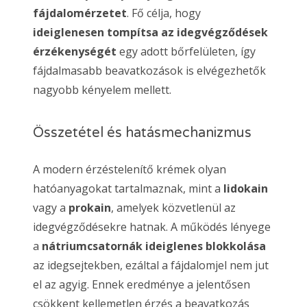
fájdalomérzetet
. Fő célja, hogy
ideiglenesen tompítsa az idegvégződések
érzékenységét
egy adott bőrfelületen, így
fájdalmasabb beavatkozások is elvégezhetők
nagyobb kényelem mellett.
Összetétel és hatásmechanizmus
A modern érzéstelenítő krémek olyan
hatóanyagokat tartalmaznak, mint a
lidokain
vagy a
prokain
, amelyek közvetlenül az
idegvégződésekre hatnak. A működés lényege
a
nátriumcsatornák ideiglenes blokkolása
az idegsejtekben, ezáltal a fájdalomjel nem jut
el az agyig. Ennek eredménye a jelentősen
csökkent kellemetlen érzés a beavatkozás