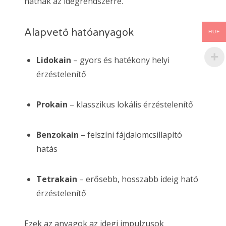
hatnak az idegrendszerre.
Alapvető hatóanyagok
HUF
Lidokain
– gyors és hatékony helyi
érzéstelenítő
Prokain
– klasszikus lokális érzéstelenítő
Benzokain
– felszíni fájdalomcsillapító
hatás
Tetrakain
– erősebb, hosszabb ideig ható
érzéstelenítő
Ezek az anyagok az idegi impulzusok