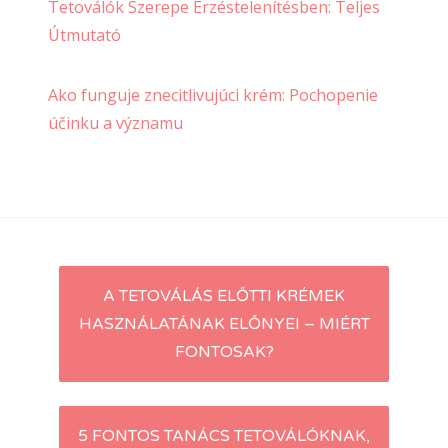
Tetoválók Szerepe Érzéstelenítésben: Teljes
Útmutató
Ako funguje znecitlivujúci krém: Pochopenie
účinku a významu
Post
A TETOVÁLÁS ELŐTTI KRÉMEK
HASZNÁLATÁNAK ELŐNYEI – MIÉRT
navigation
FONTOSAK?
5 FONTOS TANÁCS TETOVÁLÓKNAK,