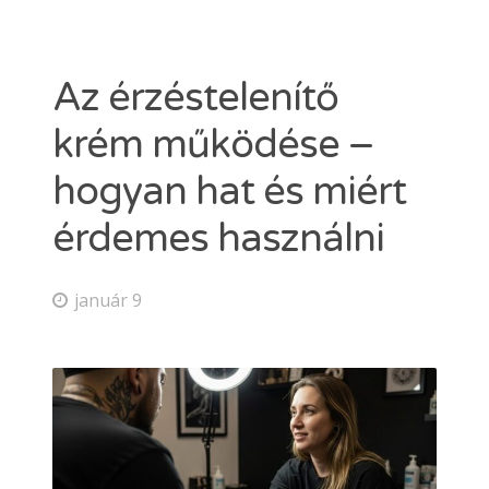
Dermacain 30g
Dermacain 50g
VÁLASSZON A TKTX KENŐCSÖK KÖZÜL
Az érzéstelenítő
Kosár
krém működése –
ÜZLETI
hogyan hat és miért
érdemes használni
Search
for:
január 9
ERŐSEBB KENŐCS, MINT A TKTX