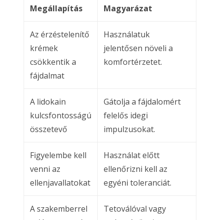
Megállapítás
Magyarázat
Az érzéstelenítő
Használatuk
krémek
jelentősen növeli a
csökkentik a
komfortérzetet.
fájdalmat
A lidokain
Gátolja a fájdalomért
kulcsfontosságú
felelős idegi
összetevő
impulzusokat.
Figyelembe kell
Használat előtt
venni az
ellenőrizni kell az
ellenjavallatokat
egyéni toleranciát.
A szakemberrel
Tetoválóval vagy