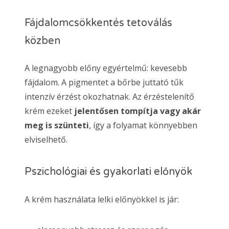
Fájdalomcsökkentés tetoválás
közben
A legnagyobb előny egyértelmű: kevesebb
fájdalom. A pigmentet a bőrbe juttató tűk
intenzív érzést okozhatnak. Az érzéstelenítő
krém ezeket
jelentősen tompítja vagy akár
meg is szünteti
, így a folyamat könnyebben
elviselhető.
Pszichológiai és gyakorlati előnyök
A krém használata lelki előnyökkel is jár: