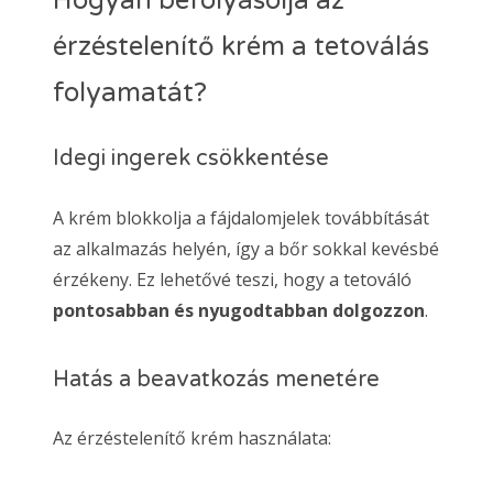
Hogyan befolyásolja az
érzéstelenítő krém a tetoválás
folyamatát?
Idegi ingerek csökkentése
A krém blokkolja a fájdalomjelek továbbítását
az alkalmazás helyén, így a bőr sokkal kevésbé
érzékeny. Ez lehetővé teszi, hogy a tetováló
pontosabban és nyugodtabban dolgozzon
.
Hatás a beavatkozás menetére
Az érzéstelenítő krém használata: