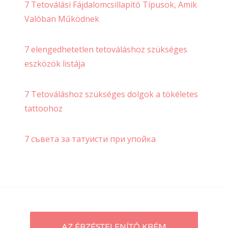
7 Tetoválási Fájdalomcsillapító Típusok, Amik
Valóban Működnek
7 elengedhetetlen tetováláshoz szükséges
eszközök listája
7 Tetováláshoz szükséges dolgok a tökéletes
tattoohoz
7 съвета за татуисти при упойка
Post
AZ ÉRZÉSTELENÍTŐ KRÉM