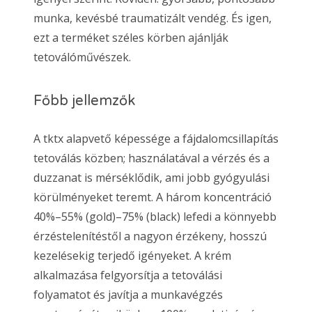
munka, kevésbé traumatizált vendég. És igen,
ezt a terméket széles körben ajánlják
tetoválóművészek.
Főbb jellemzők
A tktx alapvető képessége a fájdalomcsillapítás
tetoválás közben; használatával a vérzés és a
duzzanat is mérséklődik, ami jobb gyógyulási
körülményeket teremt. A három koncentráció
40%–55% (gold)–75% (black) lefedi a könnyebb
érzéstelenítéstől a nagyon érzékeny, hosszú
kezelésekig terjedő igényeket. A krém
alkalmazása felgyorsítja a tetoválási
folyamatot és javítja a munkavégzés