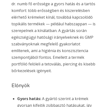
dr. numb fő erőssége a gyors hatás és a tartós
komfort: több erősségben és kiszerelésben
elérhető krémeket kínál, továbbá kapcsolódó
topikális termékek — például habszappan — is
szerepelnek a kínálatban. A gyártás során
egészségügyi hatósági irányelveknek és GMP
szabványoknak megfelelő gyakorlatot
említenek, ami a higiénia és konszisztencia
szempontjából fontos. Emellett a termék
portfólió felöleli a tetoválás, piercing és kisebb
bőrkezelések igényeit.
Előnyök
Gyors hatás:
A gyártó szerint a krémek
gyorsan kifejtik zsibbasztó hatásukat, így