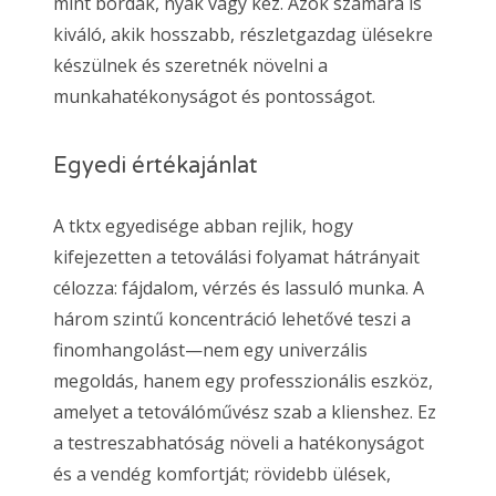
mint bordák, nyak vagy kéz. Azok számára is
kiváló, akik hosszabb, részletgazdag ülésekre
készülnek és szeretnék növelni a
munkahatékonyságot és pontosságot.
Egyedi értékajánlat
A tktx egyedisége abban rejlik, hogy
kifejezetten a tetoválási folyamat hátrányait
célozza: fájdalom, vérzés és lassuló munka. A
három szintű koncentráció lehetővé teszi a
finomhangolást—nem egy univerzális
megoldás, hanem egy professzionális eszköz,
amelyet a tetoválóművész szab a klienshez. Ez
a testreszabhatóság növeli a hatékonyságot
és a vendég komfortját; rövidebb ülések,