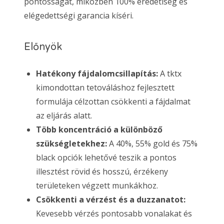
pontosságát, miközben 100% eredetiség és
elégedettségi garancia kíséri.
Előnyök
Hatékony fájdalomcsillapítás:
A tktx
kimondottan tetováláshoz fejlesztett
formulája célzottan csökkenti a fájdalmat
az eljárás alatt.
Több koncentráció a különböző
szükségletekhez:
A 40%, 55% gold és 75%
black opciók lehetővé teszik a pontos
illesztést rövid és hosszú, érzékeny
területeken végzett munkákhoz.
Csökkenti a vérzést és a duzzanatot:
Kevesebb vérzés pontosabb vonalakat és