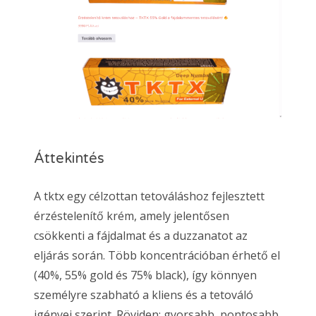
Áttekintés
A tktx egy célzottan tetováláshoz fejlesztett
érzéstelenítő krém, amely jelentősen
csökkenti a fájdalmat és a duzzanatot az
eljárás során. Több koncentrációban érhető el
(40%, 55% gold és 75% black), így könnyen
személyre szabható a kliens és a tetováló
igényei szerint. Röviden: gyorsabb, pontosabb