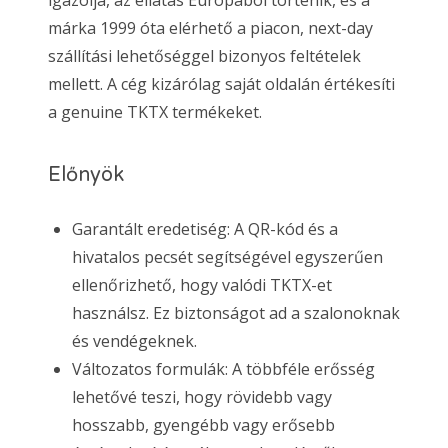
igazolja, az ellátás Európából történik, és a
márka 1999 óta elérhető a piacon, next-day
szállítási lehetőséggel bizonyos feltételek
mellett. A cég kizárólag saját oldalán értékesíti
a genuine TKTX termékeket.
Előnyök
Garantált eredetiség: A QR-kód és a
hivatalos pecsét segítségével egyszerűen
ellenőrizhető, hogy valódi TKTX-et
használsz. Ez biztonságot ad a szalonoknak
és vendégeknek.
Változatos formulák: A többféle erősség
lehetővé teszi, hogy rövidebb vagy
hosszabb, gyengébb vagy erősebb