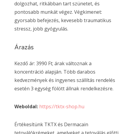
dolgozhat, ritkábban tart szünetet, és
pontosabb munkát végez. Végkimenet:
gyorsabb befejezés, kevesebb traumatikus
stressz, jobb gyógyulás.
Árazás
Kezdő ár: 3990 Ft; árak változnak a
koncentráció alapján. Több darabos
kedvezmények és ingyenes szállítás rendelés
esetén 3 egység fölött állnak rendelkezésre.
Weboldal:
https://tktx-shop.hu
Értékesítünk TKTX és Dermacain
tetoválókrémeket, amelyeket a tetoválás előtti