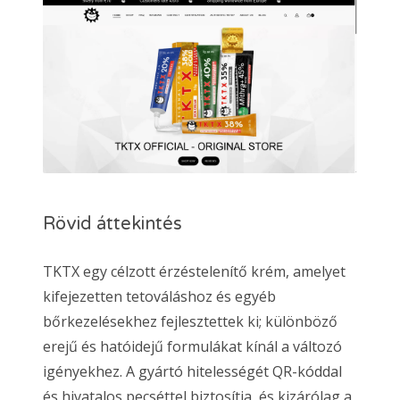
Rövid áttekintés
TKTX egy célzott érzéstelenítő krém, amelyet
kifejezetten tetováláshoz és egyéb
bőrkezelésekhez fejlesztettek ki; különböző
erejű és hatóidejű formulákat kínál a változó
igényekhez. A gyártó hitelességét QR-kóddal
és hivatalos pecséttel biztosítja, és kizárólag a