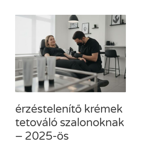
Dermacain 30g
Dermacain 50g
VÁLASSZON A TKTX KENŐCSÖK KÖ
Kosár
ÜZLETI
Search
for:
ERŐSEBB KENŐCS, MINT A TKTX
érzéstelenítő krémek
tetováló szalonoknak
– 2025-ös