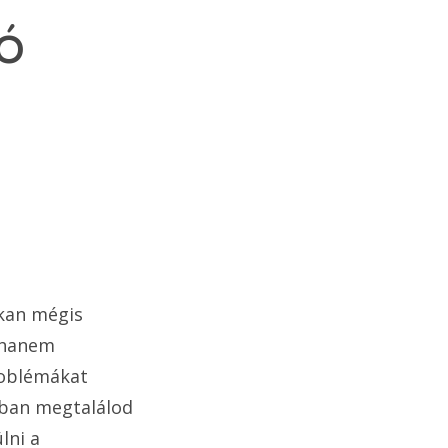
ló
okan mégis
, hanem
problémákat
óban megtalálod
lni a