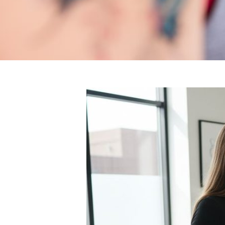
NA
De
V
De
Ko
ÜZ
Sea
for:
E