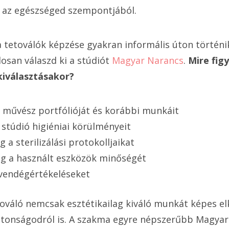
 az egészséged szempontjából.
tetoválók képzése gyakran informális úton történi
osan válaszd ki a stúdiót
Magyar Narancs
.
Mire fig
iválasztásakor?
művész portfólióját és korábbi munkáit
a stúdió higiéniai körülményeit
a sterilizálási protokolljaikat
g a használt eszközök minőségét
 vendégértékeléseket
továló nemcsak esztétikailag kiváló munkát képes el
ztonságodról is. A szakma egyre népszerűbb Magyar