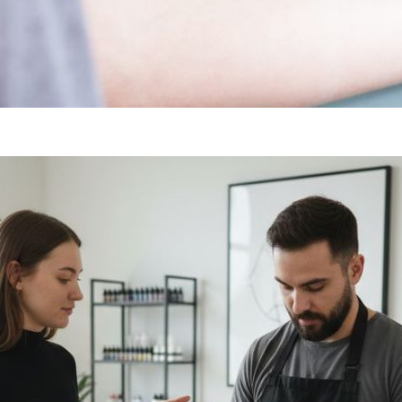
SZERETNÉL FÁJDALOM NÉLKÜLI TETOVÁLÁST? A DERMACA
L LEHETSÉGES!
rmacain 30g
ÁLASSZON A TKTX KENŐCSÖK KÖZÜL
rmacain 50g
sár
LETI
rch
RŐSEBB KENŐCS, MINT A TKTX