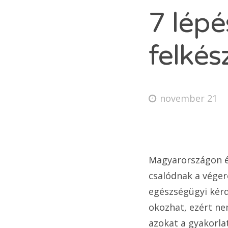
7 lépé
felkés
november 21
Magyarországon év
csalódnak a véger
egészségügyi kérdé
okozhat, ezért n
azokat a gyakorla