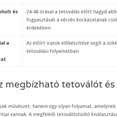
oholt és
24-48 órával a tetoválás előtt hagyd ab
fogyasztását a vérzés kockázatának cs
érdekében.
al a
Az előírt iratok előkészítése segít a z
tetoválási folyamatban.
at
z megbízható tetoválót és 
sak művészet, hanem egy olyan folyamat, amelynek 
jai vannak. A megfelelő tetoválóstúdió kiválasztás