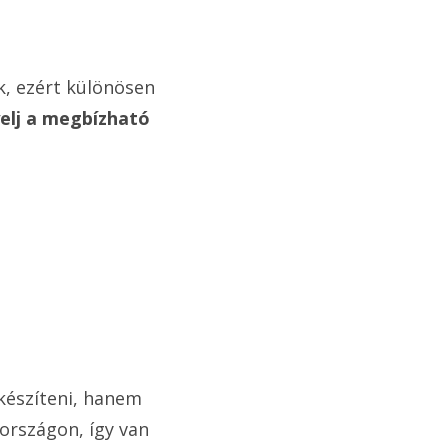
k, ezért különösen
yelj a megbízható
készíteni, hanem
országon, így van