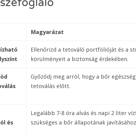
szefoglaló
Magyarázat
bízható
Ellenőrizd a tetováló portfólióját és a st
lyszínt
körülményeit a biztonság érdekében.
röd
Győződj meg arról, hogy a bőr egészsége
oválás
tetoválás előtt.
Legalább 7-8 óra alvás és napi 2 liter ví
ól és
szükséges a bőr állapotának javításához