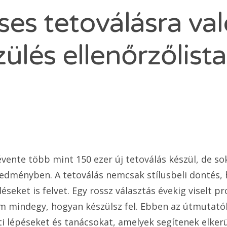
ses tetoválásra va
zülés ellenőrzőlista
ente több mint 150 ezer új tetoválás készül, de s
edményben. A tetoválás nemcsak stílusbeli döntés
seket is felvet. Egy rossz választás évekig viselt 
em mindegy, hogyan készülsz fel. Ebben az útmutat
ti lépéseket és tanácsokat, amelyek segítenek elkerü