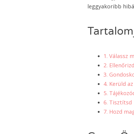
leggyakoribb hibá
Tartalom
1. Válassz 
2. Ellenőriz
3. Gondosko
4. Kerüld az
5. Tájékozó
6. Tisztítsd
7. Hozd ma