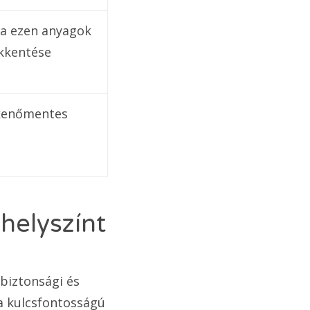
ba ezen anyagok
ökkentése
ökkenőmentes
helyszínt
biztonsági és
a kulcsfontosságú