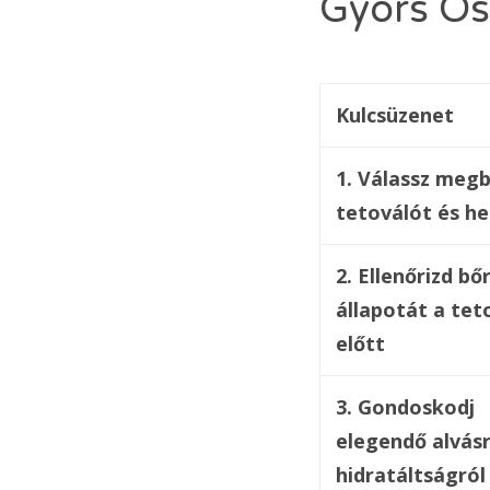
Gyors Ös
Kulcsüzenet
1. Válassz meg
tetoválót és he
2. Ellenőrizd bő
állapotát a tet
előtt
3. Gondoskodj
elegendő alvásr
hidratáltságról