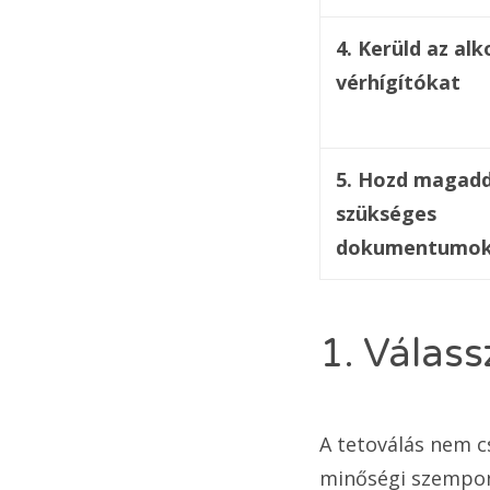
4. Kerüld az alk
vérhígítókat
5. Hozd magadd
szükséges
dokumentumok
1. Válass
A tetoválás nem c
minőségi szempont