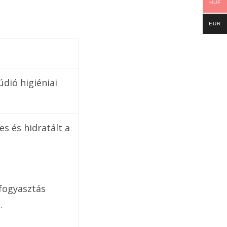
HUF
EUR
údió higiéniai
s és hidratált a
zfogyasztás
.