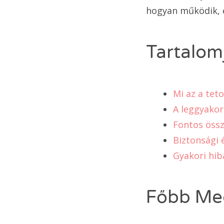
hogyan működik, é
Tartalom
Mi az a tet
A leggyakor
Fontos öss
Biztonsági 
Gyakori hib
Főbb Meg