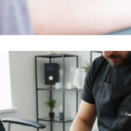
SZERETNÉL FÁJDALOM NÉLKÜLI TETOVÁLÁST? A DERMACA
L LEHETSÉGES!
rmacain 30g
ÁLASSZON A TKTX KENŐCSÖK KÖZÜL
rmacain 50g
sár
LETI
rch
RŐSEBB KENŐCS, MINT A TKTX