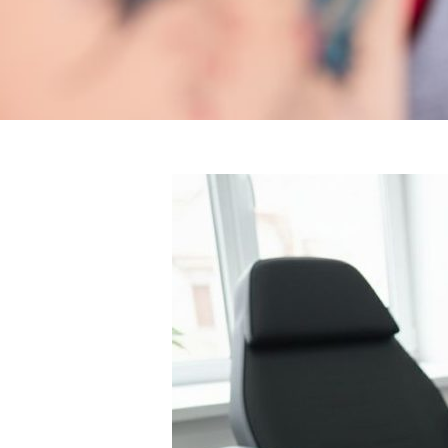
NA
De
V
De
Ko
ÜZ
Sea
for:
E