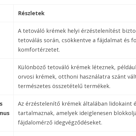
Részletek
A tetováló krémek helyi érzéstelenítést bizto
tetoválás során, csökkentve a fájdalmat és f
komfortérzetet.
Különböző tetováló krémek léteznek, például
orvosi krémek, otthoni használatra szánt vál
természetes összetételű termékek.
s
Az érzéstelenítő krémek általában lidokaint é
mus
tartalmaznak, amelyek ideiglenesen blokkolj
fájdalomérző idegvégződéseket.