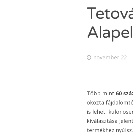
Tetov
Alapel
november 22
Több mint
60 szá
okozta fájdalomtó
is lehet, különöse
kiválasztása jele
termékhez nyúlsz.