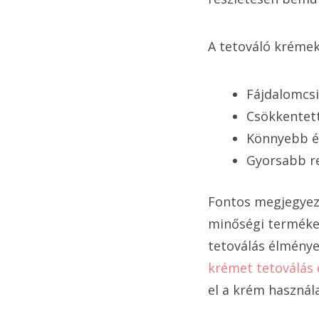
A tetováló krémek
Fájdalomcsi
Csökkentett
Könnyebb é
Gyorsabb r
Fontos megjegyezn
minőségi termékek
tetoválás élmény
krémet tetoválás 
el a krém használ