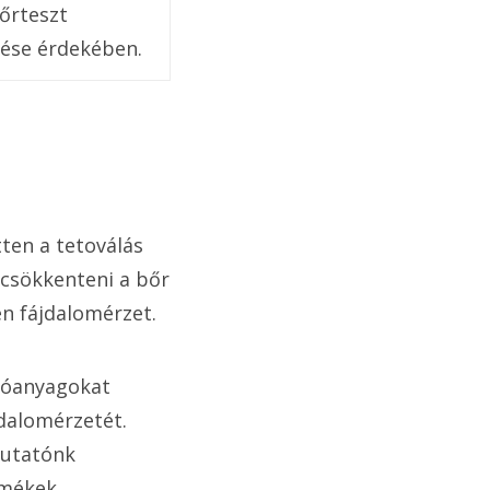
őrteszt
lése érdekében.
tten a tetoválás
 csökkenteni a bőr
en fájdalomérzet.
atóanyagokat
dalomérzetét.
utatónk
rmékek.