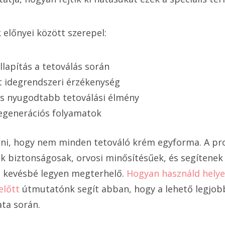
 előnyei között szerepel:
llapítás a tetoválás során
 idegrendszeri érzékenység
s nyugodtabb tetoválási élmény
egenerációs folyamatok
i, hogy nem minden tetováló krém egyforma. A pro
 biztonságosak, orvosi minősítésűek, és segítenek
e kevésbé legyen megterhelő.
Hogyan használd hely
előtt
útmutatónk segít abban, hogy a lehető legjob
ata során.