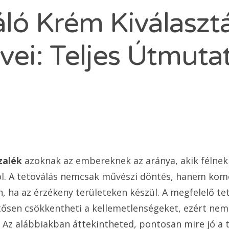
áló Krém Kiválaszt
vei: Teljes Útmuta
zalék
azoknak az embereknek az aránya, akik félnek 
l. A tetoválás nemcsak művészi döntés, hanem komoly
n, ha az érzékeny területeken készül. A megfelelő t
ntősen csökkentheti a kellemetlenségeket, ezért ne
 Az alábbiakban áttekintheted, pontosan mire jó a 