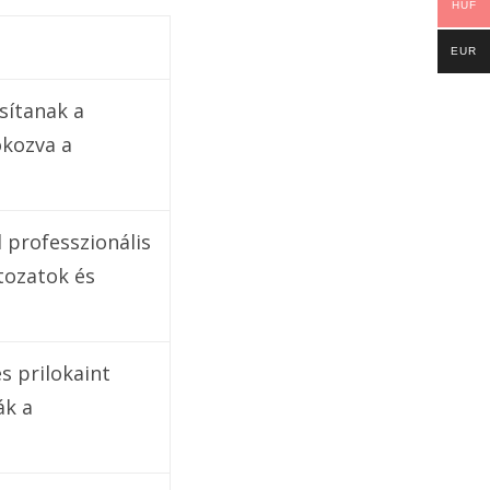
HUF
EUR
sítanak a
okozva a
 professzionális
tozatok és
s prilokaint
ák a