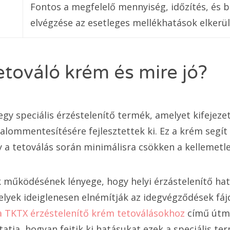
Fontos a megfelelő mennyiség, időzítés, és b
elvégzése az esetleges mellékhatások elkerü
etováló krém és mire jó?
gy speciális érzéstelenítő termék, amelyet kifejeze
alommentesítésére fejlesztettek ki. Ez a krém segít
y a tetoválás során minimálisra csökken a kellemetl
 működésének lényege, hogy helyi érzástelenítő h
lyek ideiglenesen elnémítják az idegvégződések fáj
 TKTX érzéstelenítő krém tetoválásokhoz
című útm
atja, hogyan fejtik ki hatásukat ezek a speciális te