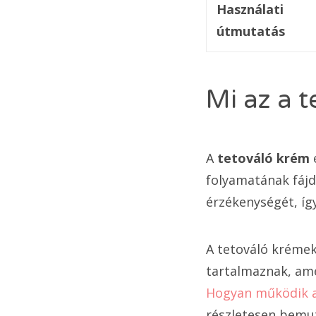
Használati
útmutatás
Mi az a t
A
tetováló krém
e
folyamatának fájd
érzékenységét, íg
A tetováló krémek
tartalmaznak, ame
Hogyan működik a
részletesen bemut