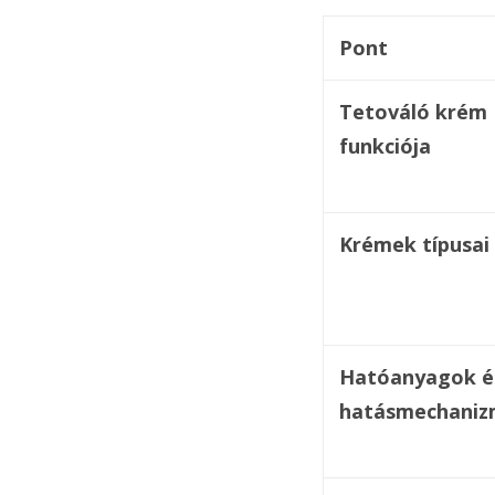
Pont
Tetováló krém
funkciója
Krémek típusai
Hatóanyagok é
hatásmechaniz