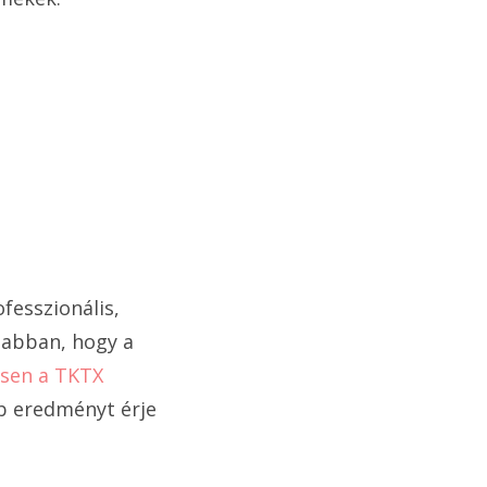
fesszionális,
 abban, hogy a
esen a TKTX
b eredményt érje