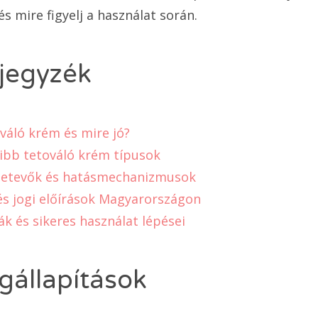
s mire figyelj a használat során.
jegyzék
ováló krém és mire jó?
ibb tetováló krém típusok
zetevők és hatásmechanizmusok
és jogi előírások Magyarországon
ák és sikeres használat lépései
állapítások