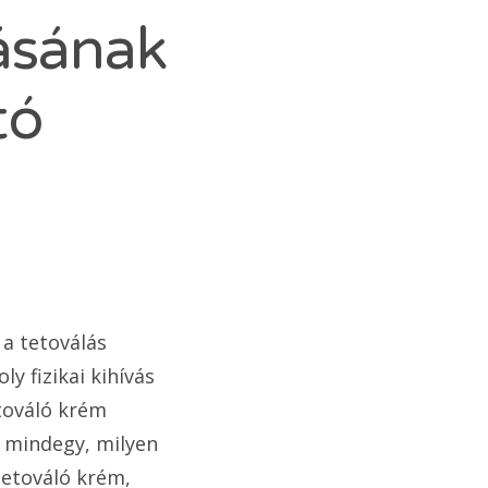
ásának
tó
a tetoválás
 fizikai kihívás
etováló krém
m mindegy, milyen
tetováló krém,