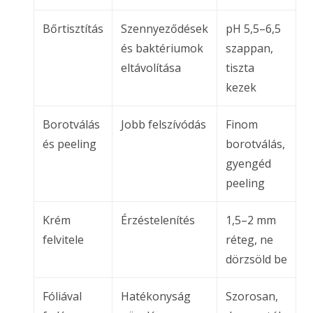
Bőrtisztítás
Szennyeződések
pH 5,5–6,5
és baktériumok
szappan,
eltávolítása
tiszta
kezek
Borotválás
Jobb felszívódás
Finom
és peeling
borotválás,
gyengéd
peeling
Krém
Érzéstelenítés
1,5–2 mm
felvitele
réteg, ne
dörzsöld be
Fóliával
Hatékonyság
Szorosan,