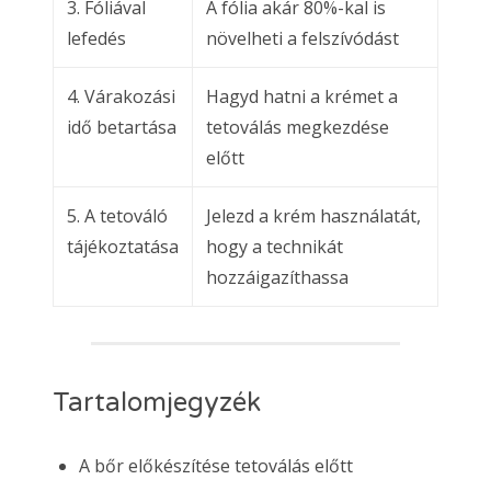
3. Fóliával
A fólia akár 80%-kal is
lefedés
növelheti a felszívódást
4. Várakozási
Hagyd hatni a krémet a
idő betartása
tetoválás megkezdése
előtt
5. A tetováló
Jelezd a krém használatát,
tájékoztatása
hogy a technikát
hozzáigazíthassa
Tartalomjegyzék
A bőr előkészítése tetoválás előtt