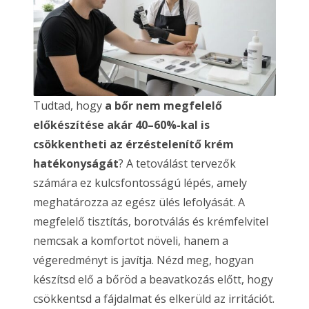
Tudtad, hogy
a bőr nem megfelelő
előkészítése akár 40–60%-kal is
csökkentheti az érzéstelenítő krém
hatékonyságát
? A tetoválást tervezők
számára ez kulcsfontosságú lépés, amely
meghatározza az egész ülés lefolyását. A
megfelelő tisztítás, borotválás és krémfelvitel
nemcsak a komfortot növeli, hanem a
végeredményt is javítja. Nézd meg, hogyan
készítsd elő a bőröd a beavatkozás előtt, hogy
csökkentsd a fájdalmat és elkerüld az irritációt.