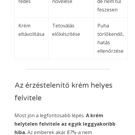
fedés
növelése
de nem túl
feszesen
Krém
Tetoválás
Puha
eltávolítása
előkészítése
törlőkendő,
hatás
ellenőrzése
Az érzéstelenítő krém helyes
felvitele
Most jön a legfontosabb lépés.
A krém
helytelen felvitele az egyik leggyakoribb
hiba.
Az emberek akár 87%-a nem