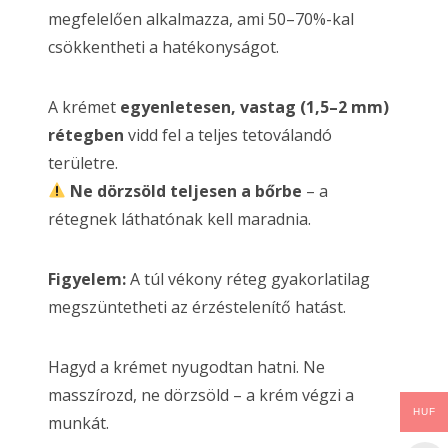
megfelelően alkalmazza, ami 50–70%-kal
csökkentheti a hatékonyságot.
A krémet
egyenletesen, vastag (1,5–2 mm)
rétegben
vidd fel a teljes tetoválandó
területre.
Ne dörzsöld teljesen a bőrbe
– a
rétegnek láthatónak kell maradnia.
Figyelem:
A túl vékony réteg gyakorlatilag
megszüntetheti az érzéstelenítő hatást.
Hagyd a krémet nyugodtan hatni. Ne
masszírozd, ne dörzsöld – a krém végzi a
HUF
munkát.