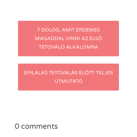
Post
7 DOLOG, AMIT ÉRDEMES
MAGADDAL VINNI AZ ELSŐ
navigation
TETOVÁLÓ ALKALOMRA
EPILÁLÁS TETOVÁLÁS ELŐTT: TELJES
ÚTMUTATÓ
0 comments