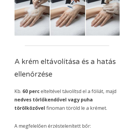
A krém eltávolítása és a hatás
ellenőrzése
Kb.
60 perc
elteltével távolítsd el a fóliát, majd
nedves törlőkendővel vagy puha
törölközővel
finoman töröld le a krémet.
A megfelelően érzéstelenített bőr: