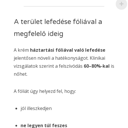
A terület lefedése fóliával a
megfelelő ideig
A krém
háztartási fóliával való lefedése
jelentősen növeli a hatékonyságot. Klinikai
vizsgálatok szerint a felszívódás
60–80%-kal
is
nőhet.
A fóliát úgy helyezd fel, hogy:
jól illeszkedjen
ne legyen túl feszes