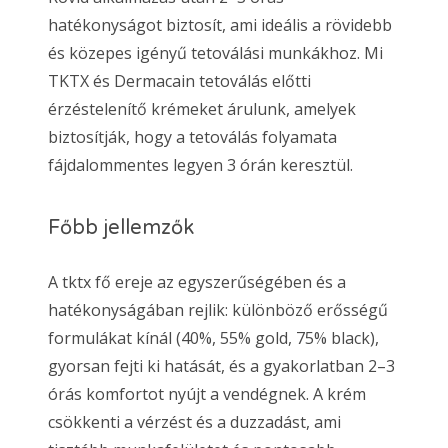
hatékonyságot biztosít, ami ideális a rövidebb
és közepes igényű tetoválási munkákhoz. Mi
TKTX és Dermacain tetoválás előtti
érzéstelenítő krémeket árulunk, amelyek
biztosítják, hogy a tetoválás folyamata
fájdalommentes legyen 3 órán keresztül.
Főbb jellemzők
A tktx fő ereje az egyszerűségében és a
hatékonyságában rejlik: különböző erősségű
formulákat kínál (40%, 55% gold, 75% black),
gyorsan fejti ki hatását, és a gyakorlatban 2–3
órás komfortot nyújt a vendégnek. A krém
csökkenti a vérzést és a duzzadást, ami