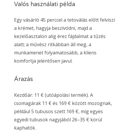
Valós használati példa
Egy vásárló 45 perccel a tetoválás előtt felviszi
a krémet, hagyja beszívódni, majd a
kezelőasztalon alig érez fájdalmat a tűzés
alatt; a művész ritkábban áll meg, a
munkamenet folyamatosabb, a kliens
komfortja jelentősen javul.
Árazás
Kezdőár: 11 € (utóápolási termék). A
csomagárak 11 € és 169 € között mozognak,
például 5 tubusos szett 169 €, míg egyes
egyedi tubusok nagyjából 26–35 € körül
kaphatók.