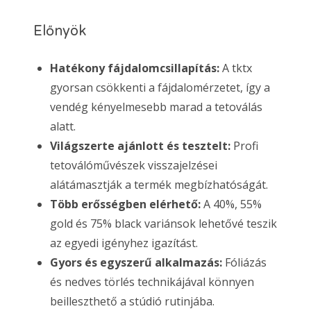
Előnyök
Hatékony fájdalomcsillapítás:
A tktx
gyorsan csökkenti a fájdalomérzetet, így a
vendég kényelmesebb marad a tetoválás
alatt.
Világszerte ajánlott és tesztelt:
Profi
tetoválóművészek visszajelzései
alátámasztják a termék megbízhatóságát.
Több erősségben elérhető:
A 40%, 55%
gold és 75% black variánsok lehetővé teszik
az egyedi igényhez igazítást.
Gyors és egyszerű alkalmazás:
Fóliázás
és nedves törlés technikájával könnyen
beilleszthető a stúdió rutinjába.