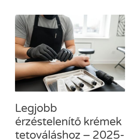
Dermacain 30g
Dermacain 50g
VÁLASSZON A TKTX KENŐCSÖK KÖZÜL
Kosár
ÜZLETI
Search
for:
ERŐSEBB KENŐCS, MINT A TKTX
Legjobb
érzéstelenítő krémek
tetováláshoz – 2025-