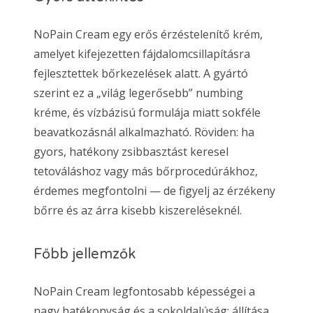
NoPain Cream egy erős érzéstelenítő krém,
amelyet kifejezetten fájdalomcsillapításra
fejlesztettek bőrkezelések alatt. A gyártó
szerint ez a „világ legerősebb” numbing
kréme, és vízbázisú formulája miatt sokféle
beavatkozásnál alkalmazható. Röviden: ha
gyors, hatékony zsibbasztást keresel
tetováláshoz vagy más bőrprocedúrákhoz,
érdemes megfontolni — de figyelj az érzékeny
bőrre és az árra kisebb kiszereléseknél.
Főbb jellemzők
NoPain Cream legfontosabb képességei a
nagy hatékonyság és a sokoldalúság: állítása