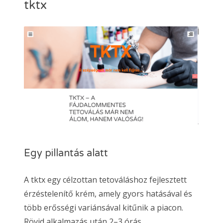
tktx
Egy pillantás alatt
A tktx egy célzottan tetováláshoz fejlesztett
érzéstelenítő krém, amely gyors hatásával és
több erősségi variánsával kitűnik a piacon.
Rövid alkalmazás után 2–3 órás