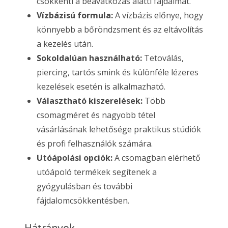
csökkenti a beavatkozás alatti fájdalmat.
Vízbázisú formula:
A vízbázis előnye, hogy
könnyebb a bőröndzsment és az eltávolítás
a kezelés után.
Sokoldalúan használható:
Tetoválás,
piercing, tartós smink és különféle lézeres
kezelések esetén is alkalmazható.
Választható kiszerelések:
Több
csomagméret és nagyobb tétel
vásárlásának lehetősége praktikus stúdiók
és profi felhasználók számára.
Utóápolási opciók:
A csomagban elérhető
utóápoló termékek segítenek a
gyógyulásban és további
fájdalomcsökkentésben.