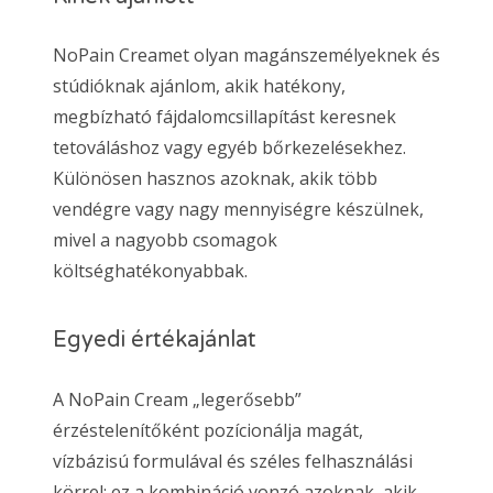
NoPain Creamet olyan magánszemélyeknek és
stúdióknak ajánlom, akik hatékony,
megbízható fájdalomcsillapítást keresnek
tetováláshoz vagy egyéb bőrkezelésekhez.
Különösen hasznos azoknak, akik több
vendégre vagy nagy mennyiségre készülnek,
mivel a nagyobb csomagok
költséghatékonyabbak.
Egyedi értékajánlat
A NoPain Cream „legerősebb”
érzéstelenítőként pozícionálja magát,
vízbázisú formulával és széles felhasználási
körrel; ez a kombináció vonzó azoknak, akik