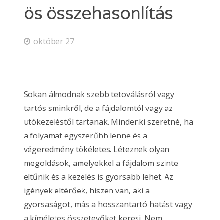
ös összehasonlítás
október 27
Sokan álmodnak szebb tetoválásról vagy
tartós sminkről, de a fájdalomtól vagy az
utókezeléstől tartanak. Mindenki szeretné, ha
a folyamat egyszerűbb lenne és a
végeredmény tökéletes. Léteznek olyan
megoldások, amelyekkel a fájdalom szinte
eltűnik és a kezelés is gyorsabb lehet. Az
igények eltérőek, hiszen van, aki a
gyorsaságot, más a hosszantartó hatást vagy
a kíméletes összetevőket keresi. Nem