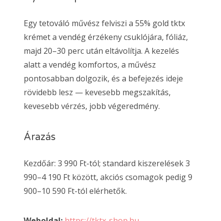
Egy tetováló művész felviszi a 55% gold tktx
krémet a vendég érzékeny csuklójára, fóliáz,
majd 20–30 perc után eltávolítja. A kezelés
alatt a vendég komfortos, a művész
pontosabban dolgozik, és a befejezés ideje
rövidebb lesz — kevesebb megszakítás,
kevesebb vérzés, jobb végeredmény.
Árazás
Kezdőár: 3 990 Ft-tól; standard kiszerelések 3
990–4 190 Ft között, akciós csomagok pedig 9
900–10 590 Ft-tól elérhetők.
Weboldal:
https://tktx-shop.hu