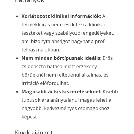
Hátrányok
Korlátozott klinikai információk:
A
termékleírás nem részletezi a klinikai
teszteket vagy szabályozói engedélyeket,
ami bizonytalanságot hagyhat a profi
felhasználókban.
Nem minden bőrtípusnak ideális:
Erős
zsibbasztó hatása miatt érzékeny
bőrűeknél nem feltétlenül alkalmas, és
irritáció előfordulhat.
Magasabb ár kis kiszereléseknél:
Kisebb
tubusok ára aránytalanul magas lehet a
nagyobb, kedvezményes csomagokhoz
képest.
Kinek ajánlott