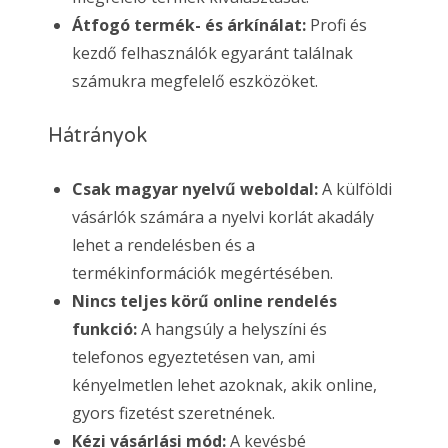
Átfogó termék- és árkínálat:
Profi és
kezdő felhasználók egyaránt találnak
számukra megfelelő eszközöket.
Hátrányok
Csak magyar nyelvű weboldal:
A külföldi
vásárlók számára a nyelvi korlát akadály
lehet a rendelésben és a
termékinformációk megértésében.
Nincs teljes körű online rendelés
funkció:
A hangsúly a helyszíni és
telefonos egyeztetésen van, ami
kényelmetlen lehet azoknak, akik online,
gyors fizetést szeretnének.
Kézi vásárlási mód:
A kevésbé