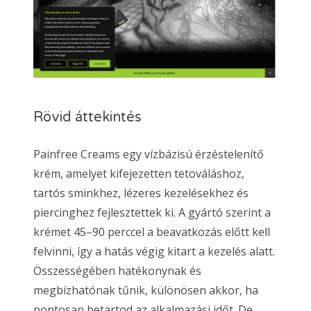
Rövid áttekintés
Painfree Creams egy vízbázisú érzéstelenítő
krém, amelyet kifejezetten tetováláshoz,
tartós sminkhez, lézeres kezelésekhez és
piercinghez fejlesztettek ki. A gyártó szerint a
krémet 45–90 perccel a beavatkozás előtt kell
felvinni, így a hatás végig kitart a kezelés alatt.
Összességében hatékonynak és
megbízhatónak tűnik, különösen akkor, ha
pontosan betartod az alkalmazási időt. De