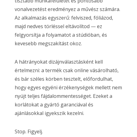
tisztább munkafelületet és pontosabb
vonalvezetést eredményez a művész számára.
Az alkalmazás egyszerű: felviszed, fóliázod,
majd nedves törléssel eltávolítod — ez
felgyorsítja a folyamatot a stúdióban, és
kevesebb megszakítást okoz.
A hátrányokat dizájnválasztásként kell
értelmezni: a termék csak online vásárolható,
és bár széles körben tesztelt, előfordulhat,
hogy egyes egyéni érzékenységek mellett nem
nyújt teljes fájdalommentességet. Ezeket a
korlátokat a gyártó garanciával és
ajánlásokkal igyekszik kezelni.
Stop. Figyelj.