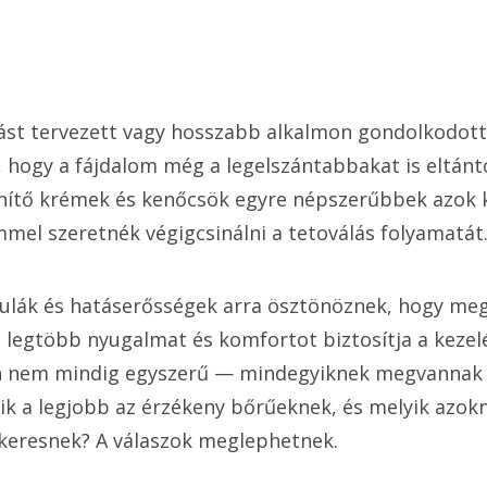
lást tervezett vagy hosszabb alkalmon gondolkodott
, hogy a fájdalom még a legelszántabbakat is eltánto
nítő krémek és kenőcsök egyre népszerűbbek azok 
el szeretnék végigcsinálni a tetoválás folyamatát
lák és hatáserősségek arra ösztönöznek, hogy megt
 legtöbb nyugalmat és komfortot biztosítja a kezelé
n nem mindig egyszerű — mindegyiknek megvannak 
yik a legjobb az érzékeny bőrűeknek, és melyik azokn
keresnek? A válaszok meglephetnek.