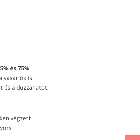
55% és 75%
 vásárlók is
t és a duzzanatot,
eken végzett
gyors