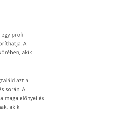
 egy profi
ríthatja. A
körében, akik
.
aláld azt a
s során. A
a maga előnyei és
ak, akik