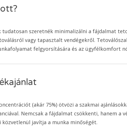
lott?
 tudatosan szeretnék minimalizálni a fájdalmat te
etoválásról vagy tapasztalt vendégekről. Tetoválósz
unkafolyamat felgyorsítására és az ügyfélkomfort n
ékajánlat
ncentrációt (akár 75%) ötvözi a szakmai ajánlásokka
anciával. Nemcsak a fájdalmat csökkenti, hanem a vé
i közvetlenül javítja a munka minőségét.