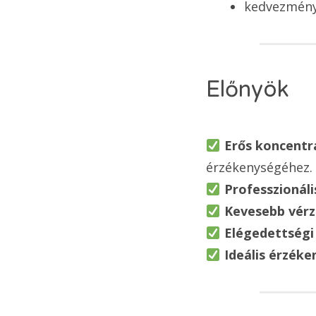
kedvezmény
Előnyök
Erős koncentr
érzékenységéhez.
Professzionáli
Kevesebb vérz
Elégedettségi 
Ideális érzéke