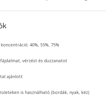
ők
koncentráció: 40%, 55%, 75%
 fájdalmat, vérzést és duzzanatot
tal ajánlott
rületeken is használható (bordák, nyak, kéz)