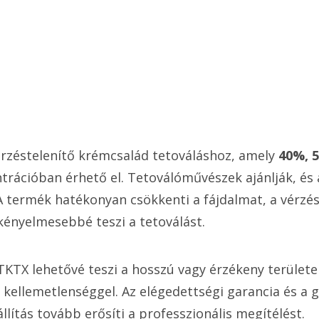
rzéstelenítő krémcsalád tetováláshoz, amely
40%, 
rációban érhető el. Tetoválóművészek ajánlják, és a
 A termék hatékonyan csökkenti a fájdalmat, a vérzés
kényelmesebbé teszi a tetoválást.
TKTX lehetővé teszi a hosszú vagy érzékeny terület
kellemetlenséggel. Az elégedettségi garancia és a 
lítás tovább erősíti a professzionális megítélést.