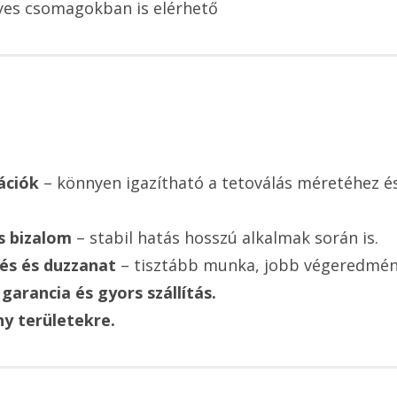
es csomagokban is elérhető
ációk
– könnyen igazítható a tetoválás méretéhez é
s bizalom
– stabil hatás hosszú alkalmak során is.
és és duzzanat
– tisztább munka, jobb végeredmén
garancia és gyors szállítás.
ny területekre.