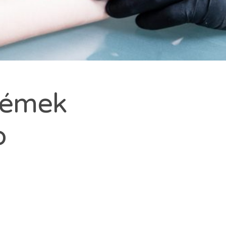
IN-
krémek
b