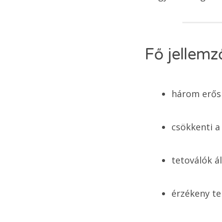
Fő jellemz
három erős 
csökkenti a
tetoválók ál
érzékeny te