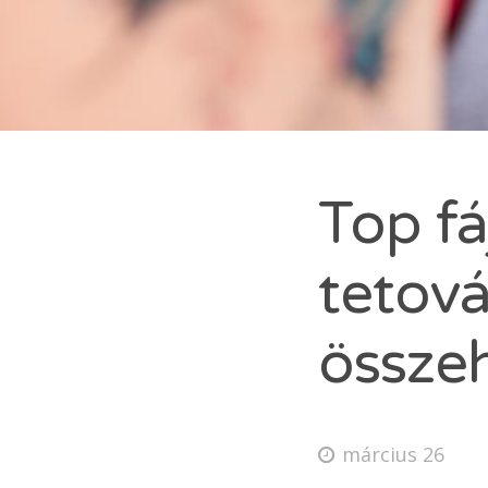
NA
De
V
De
Top fá
Ko
tetová
ÜZ
össze
Sea
for:
E
március 26