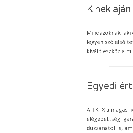
Kinek aján
Mindazoknak, akik
legyen szó első t
kiváló eszköz a m
Egyedi ért
A TKTX a magas ko
elégedettségi gar
duzzanatot is, am