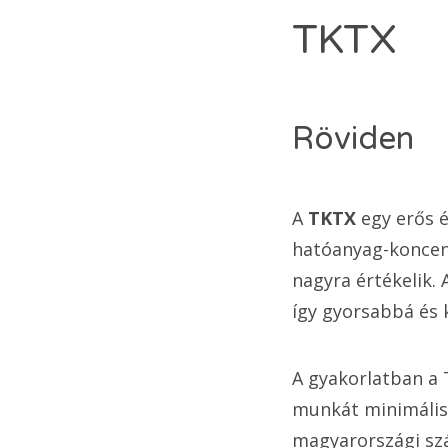
TKTX
Röviden
A
TKTX
egy erős é
hatóanyag-koncent
nagyra értékelik.
így gyorsabbá és 
A gyakorlatban a 
munkát minimális 
magyarországi szál