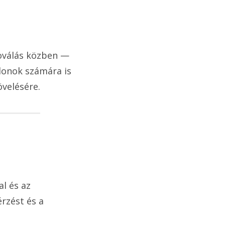
toválás közben —
alonok számára is
övelésére.
l és az
rzést és a