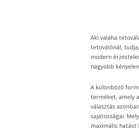
Aki valaha tetová
tetoválónál, tudja
modern érzéstele
nagyobb kényelemm
A különböző formu
terméket, amely a
választás azonba
sajátosságai. Mel
maximális hatást 