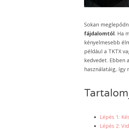
Sokan meglepődn
fájdalomtól
. Ha 
kényelmesebb élm
például a TKTX va
kedvedet. Ebben a
használatáig, így 
Tartalom
Lépés 1: Ké
Lépés 2: Vi