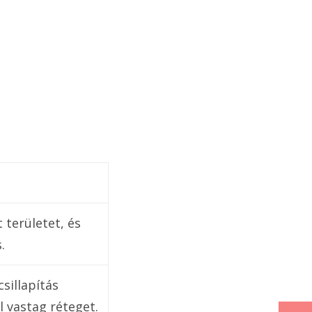
 területet, és
.
sillapítás
l vastag réteget.