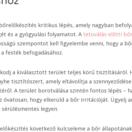
shoz
 bőrelőkészítés kritikus lépés, amely nagyban befoly
ét és a gyógyulási folyamatot. A
tetoválás előtti bő
sságú szempontot kell figyelembe venni, hogy a bőr
 a festék befogadásához.
kodj a kiválasztott terület teljes körű tisztításáról. 
he tisztítószert, amely eltávolítja a szennyeződése
etéről. A terület borotválása szintén fontos lépés – ha
 óvatosan, hogy elkerüld a bőr irritációját. Ügyelj a
s sérülésmentes legyen.
z előkészítés következő kulcseleme a bőr állapotának