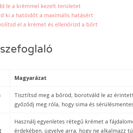
dd le a krémmel kezelt területet
rd ki a hatóidőt a maximális hatásért
olítsd el a krémet és ellenőrizd a bőrt
szefoglaló
Magyarázat
a
Tisztítsd meg a bőröd, borotváld le az érintett
győződj meg róla, hogy sima és sérülésmentes
Használj egyenletes rétegű krémet a fájdalomc
t
érdekében, ügyelve arra, hogy ne alkalmazz tú