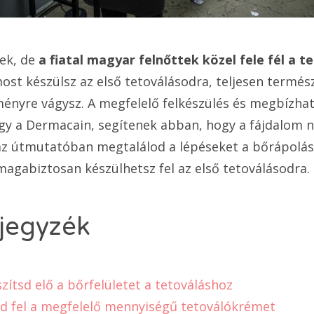
ek, de
a fiatal magyar felnőttek közel fele fél a 
most készülsz az első tetoválásodra, teljesen termés
ényre vágysz. A megfelelő felkészülés és megbízha
gy a Dermacain, segítenek abban, hogy a fájdalom n
z útmutatóban megtalálod a lépéseket a bőrápolás
magabiztosan készülhetsz fel az első tetoválásodra.
jegyzék
szítsd elő a bőrfelületet a tetováláshoz
dd fel a megfelelő mennyiségű tetoválókrémet