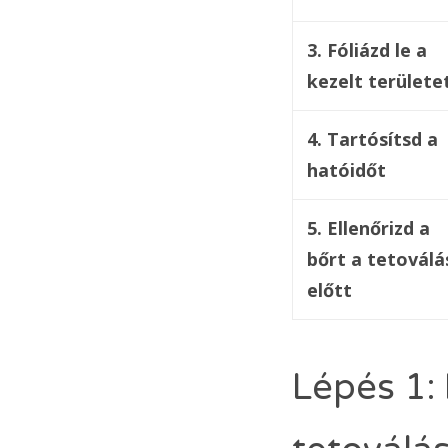
3. Fóliázd le a
kezelt területe
4. Tartósítsd a
hatóidőt
5. Ellenőrizd a
bőrt a tetoválá
előtt
Lépés 1: 