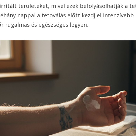
rritált területeket, mivel ezek befolyásolhatják a te
hány nappal a tetoválás előtt kezdj el intenzívebb 
őr rugalmas és egészséges legyen.