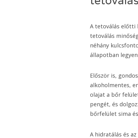
tetoválá
A tetoválás előtti
tetoválás minőség
néhány kulcsfonto
állapotban legyen
Először is, gondos
alkoholmentes, eny
olajat a bőr felül
pengét, és dolgozz
bőrfelület sima é
A hidratálás és a