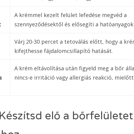
A krémmel kezelt felület lefedése megvéd a
t
szennyeződésektől és elősegíti a hatóanyagok
Várj 20-30 percet a tetoválás előtt, hogy a k
kifejthesse fájdalomcsillapító hatását.
A krém eltávolítása után figyeld meg a bőr áll
s
nincs-e irritáció vagy allergiás reakció, mielőt
Készítsd elő a bőrfelületet