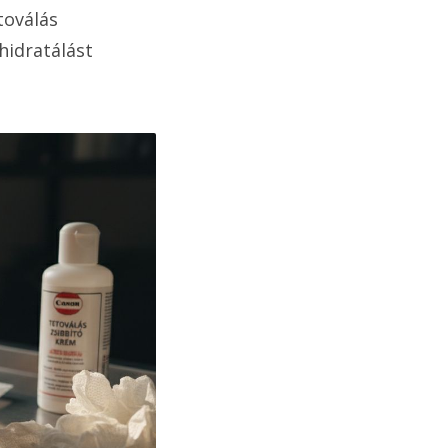
toválás
hidratálást