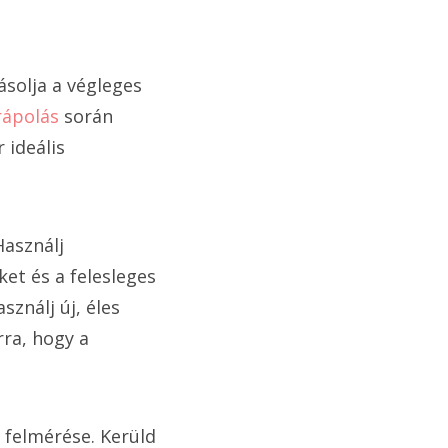
ásolja a végleges
rápolás
során
 ideális
Használj
ket és a felesleges
sználj új, éles
rra, hogy a
 felmérése. Kerüld