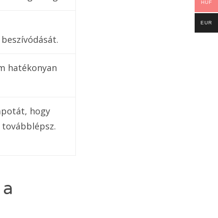
HUF
EUR
 beszívódását.
rém hatékonyan
apotát, hogy
t továbblépsz.
 a