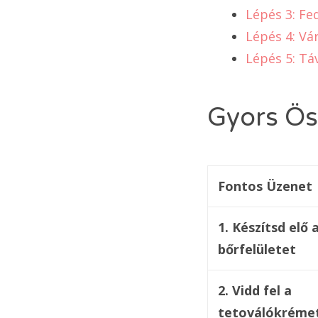
Lépés 3: Fe
Lépés 4: Vá
Lépés 5: Táv
Gyors Ös
Fontos Üzenet
1. Készítsd elő 
bőrfelületet
2. Vidd fel a
tetoválókréme