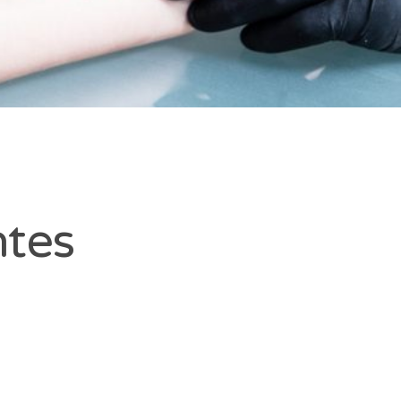
IN-
ntes