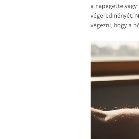
a napégette vagy i
végeredményét. Né
végezni, hogy a b