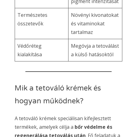
pigment intenzitását
Természetes
Növényi kivonatokat
összetevők
és vitaminokat
tartalmaz
Védőréteg
Megóvja a tetoválást
kialakítása
a külső hatásoktól
Mik a tetováló krémek és
hogyan működnek?
A tetováló krémek speciálisan kifejlesztett
termékek, amelyek célja a
bőr védelme és
regenerálása tetoválás után
. Fő feladatuk a