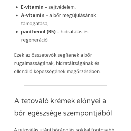
E-vitamin
– sejtvédelem,
A-vitamin
– a bőr megújulásának
támogatása,
panthenol (B5)
– hidratálás és
regeneráció.
Ezek az összetevők segítenek a bőr
rugalmasságának, hidratáltságának és
ellenálló képességének megőrzésében.
A tetováló krémek előnyei a
bőr egészsége szempontjából
A tetoválás utáni bőrápolás sokkal fontosabb,