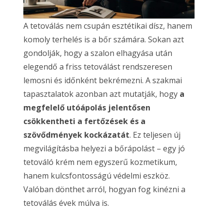
A tetoválás nem csupán esztétikai dísz, hanem
komoly terhelés is a bőr számára. Sokan azt
gondolják, hogy a szalon elhagyása után
elegendő a friss tetoválást rendszeresen
lemosni és időnként bekrémezni. A szakmai
tapasztalatok azonban azt mutatják, hogy
a
megfelelő utóápolás jelentősen
csökkentheti a fertőzések és a
szövődmények kockázatát
. Ez teljesen új
megvilágításba helyezi a bőrápolást – egy jó
tetováló krém nem egyszerű kozmetikum,
hanem kulcsfontosságú védelmi eszköz.
Valóban dönthet arról, hogyan fog kinézni a
tetoválás évek múlva is.