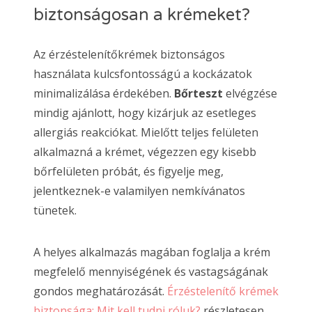
biztonságosan a krémeket?
Az érzéstelenítőkrémek biztonságos
használata kulcsfontosságú a kockázatok
minimalizálása érdekében.
Bőrteszt
elvégzése
mindig ajánlott, hogy kizárjuk az esetleges
allergiás reakciókat. Mielőtt teljes felületen
alkalmazná a krémet, végezzen egy kisebb
bőrfelületen próbát, és figyelje meg,
jelentkeznek-e valamilyen nemkívánatos
tünetek.
A helyes alkalmazás magában foglalja a krém
megfelelő mennyiségének és vastagságának
gondos meghatározását.
Érzéstelenítő krémek
biztonsága: Mit kell tudni róluk?
részletesen