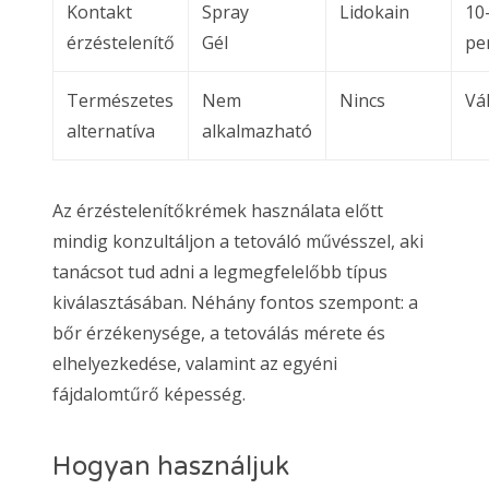
Kontakt
Spray
Lidokain
10
érzéstelenítő
Gél
pe
Természetes
Nem
Nincs
Vá
alternatíva
alkalmazható
Az érzéstelenítőkrémek használata előtt
mindig konzultáljon a tetováló művésszel, aki
tanácsot tud adni a legmegfelelőbb típus
kiválasztásában. Néhány fontos szempont: a
bőr érzékenysége, a tetoválás mérete és
elhelyezkedése, valamint az egyéni
fájdalomtűrő képesség.
Hogyan használjuk