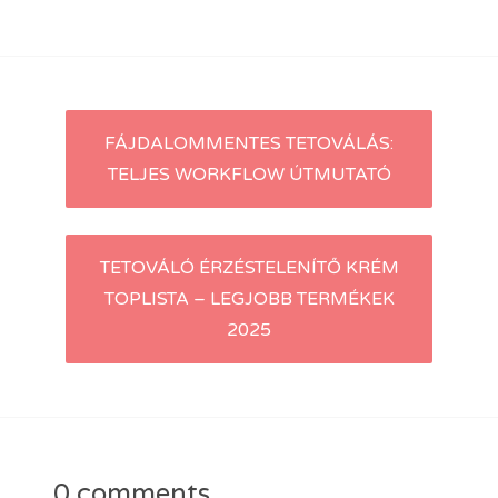
Post
FÁJDALOMMENTES TETOVÁLÁS:
TELJES WORKFLOW ÚTMUTATÓ
navigation
TETOVÁLÓ ÉRZÉSTELENÍTŐ KRÉM
TOPLISTA – LEGJOBB TERMÉKEK
2025
0 comments