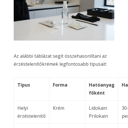
Az alábbi táblázat segít összehasonlítani az
érzéstelenítőkrémek legfontosabb típusait:
Típus
Forma
Hatóanyag
Ha
főként
Helyi
Krém
Lidokain
30
érzéstelenítő
Prilokain
pe