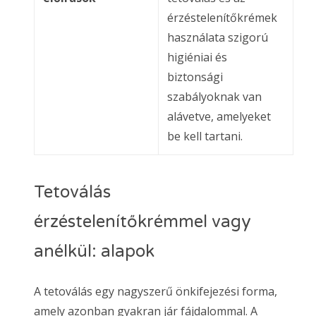
érzéstelenítőkrémek
használata szigorú
higiéniai és
biztonsági
szabályoknak van
alávetve, amelyeket
be kell tartani.
Tetoválás
érzéstelenítőkrémmel vagy
anélkül: alapok
A tetoválás egy nagyszerű önkifejezési forma,
amely azonban gyakran jár fájdalommal. A