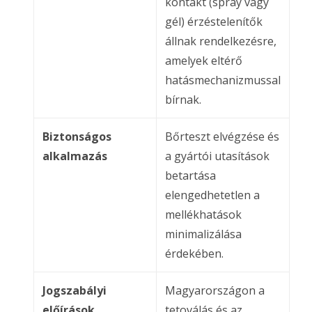
kontakt (spray vagy
gél) érzéstelenítők
állnak rendelkezésre,
amelyek eltérő
hatásmechanizmussal
bírnak.
Biztonságos
Bőrteszt elvégzése és
alkalmazás
a gyártói utasítások
betartása
elengedhetetlen a
mellékhatások
minimalizálása
érdekében.
Jogszabályi
Magyarországon a
előírások
tetoválás és az