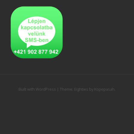
Built with WordPress
|
Theme:
Eighties
by
Kopepasah
.