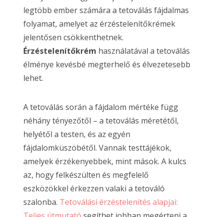
legtöbb ember számára a tetoválás fájdalmas
folyamat, amelyet az érzéstelenítőkrémek
jelentősen csökkenthetnek.
Érzéstelenítőkrém
használatával a tetoválás
élménye kevésbé megterhelő és élvezetesebb
lehet.
A tetoválás során a fájdalom mértéke függ
néhány tényezőtől – a tetoválás méretétől,
helyétől a testen, és az egyén
fájdalomküszöbétől. Vannak testtájékok,
amelyek érzékenyebbek, mint mások. A kulcs
az, hogy felkészülten és megfelelő
eszközökkel érkezzen valaki a tetováló
szalonba.
Tetoválási érzéstelenítés alapjai:
Teljes útmutató
segíthet jobban megérteni a