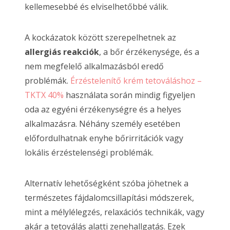
kellemesebbé és elviselhetőbbé válik.
A kockázatok között szerepelhetnek az
allergiás reakciók
, a bőr érzékenysége, és a
nem megfelelő alkalmazásból eredő
problémák.
Érzéstelenítő krém tetováláshoz –
TKTX 40%
használata során mindig figyeljen
oda az egyéni érzékenységre és a helyes
alkalmazásra. Néhány személy esetében
előfordulhatnak enyhe bőrirritációk vagy
lokális érzéstelenségi problémák.
Alternatív lehetőségként szóba jöhetnek a
természetes fájdalomcsillapítási módszerek,
mint a mélylélegzés, relaxációs technikák, vagy
akár a tetoválás alatti zenehallgatás. Ezek