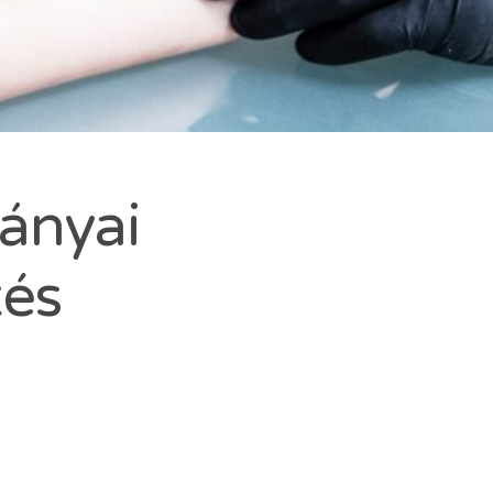
IN-
rányai
tés