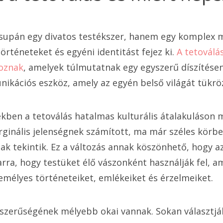
csupán egy divatos testékszer, hanem egy komplex 
rténeteket és egyéni identitást fejez ki.
A tetovál
doznak
, amelyek túlmutatnak egy egyszerű díszítésen
kációs eszköz, amely az egyén belső világát tükröz
ekben a tetoválás hatalmas kulturális átalakuláson 
inális jelenségnek számított, ma már széles körbe
ak tekintik. Ez a változás annak köszönhető, hogy 
arra, hogy testüket élő vászonként használják fel, a
mélyes történeteiket, emlékeiket és érzelmeiket.
szerűségének mélyebb okai vannak. Sokan választják