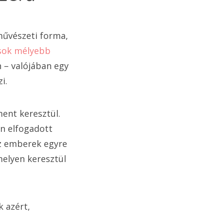
művészeti forma,
ások mélyebb
 – valójában egy
i.
ment keresztül.
n elfogadott
az emberek egyre
melyen keresztül
 azért,