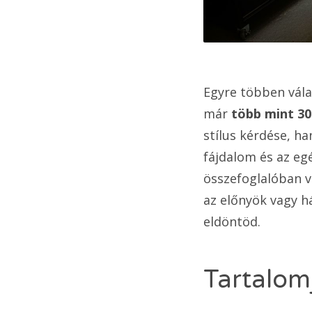
Egyre többen vála
már
több mint 30
stílus kérdése, h
fájdalom és az eg
összefoglalóban v
az előnyök vagy h
eldöntöd.
Tartalom