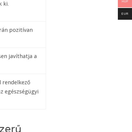
HUF
 ki.
EUR
rán pozitívan
en javíthatja a
l rendelkező
az egészségügyi
szerű