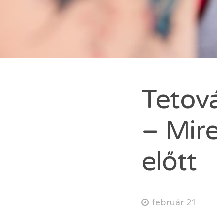
NA
De
V
De
Tetová
Ko
– Mire
ÜZ
előtt
Sea
for:
E
február 21