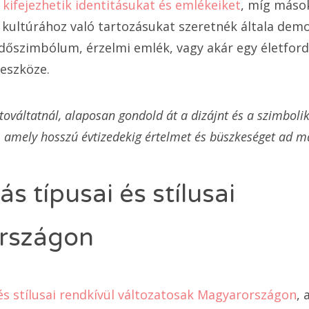
 kifejezhetik identitásukat és emlékeiket
, míg máso
kultúrához való tartozásukat szeretnék általa demo
édőszimbólum, érzelmi emlék, vagy akár egy életfor
eszköze.
etováltatnál, alaposan gondold át a dizájnt és a szimbolik
, amely hosszú évtizedekig értelmet és büszkeséget ad m
ás típusai és stílusai
rszágon
 és stílusai rendkívül változatosak Magyarországon
,