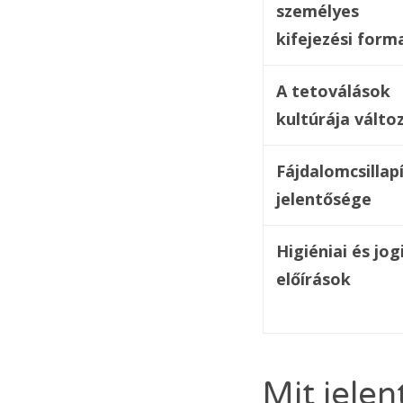
személyes
kifejezési form
A tetoválások
kultúrája változ
Fájdalomcsillap
jelentősége
Higiéniai és jog
előírások
Mit jelen