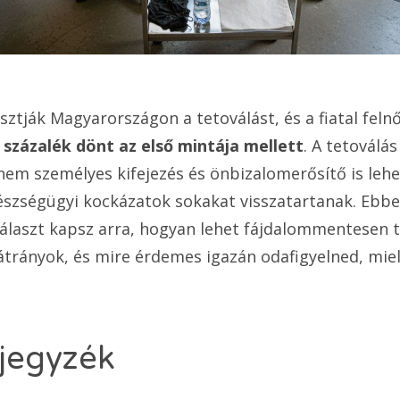
sztják Magyarországon a tetoválást, és a fiatal feln
 százalék dönt az első mintája mellett
. A tetoválá
anem személyes kifejezés és önbizalomerősítő is leh
észségügyi kockázatok sokakat visszatartanak. Ebbe
álaszt kapsz arra, hogyan lehet fájdalommentesen t
átrányok, és mire érdemes igazán odafigyelned, mie
jegyzék