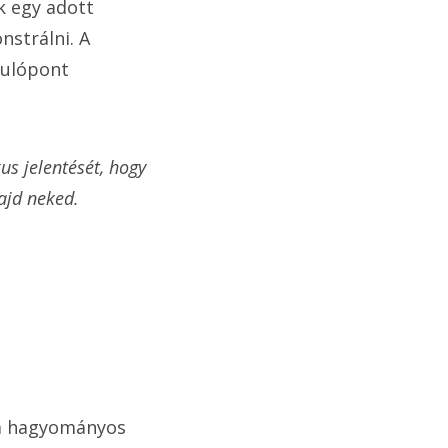
k egy adott
nstrálni. A
dulópont
us jelentését, hogy
ajd neked.
 a hagyományos