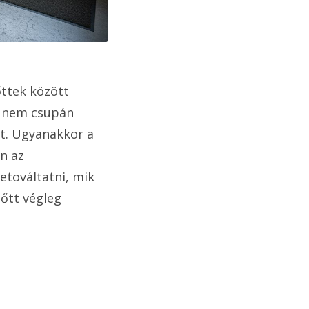
őttek között
s nem csupán
et. Ugyanakkor a
n az
etováltatni, mik
lőtt végleg