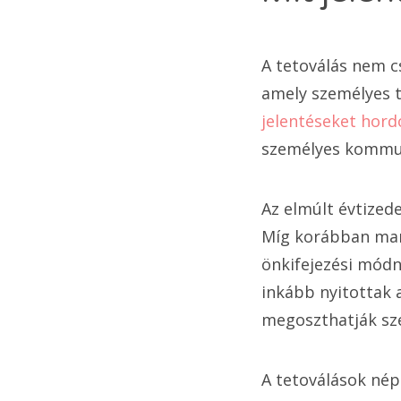
A tetoválás nem 
amely személyes tö
jelentéseket hor
személyes kommuni
Az elmúlt évtized
Míg korábban marg
önkifejezési módn
inkább nyitottak 
megoszthatják sze
A tetoválások nép