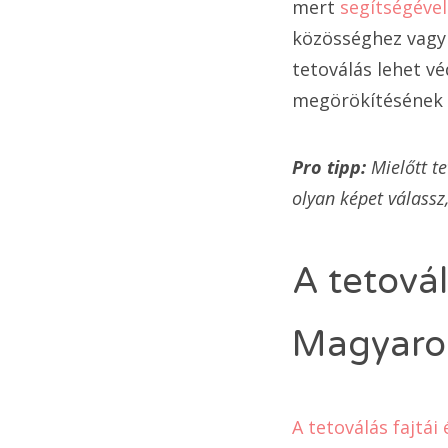
mert
segítségével
közösséghez vagy 
tetoválás lehet v
megörökítésének 
Pro tipp:
Mielőtt t
olyan képet válassz
A tetovál
Magyaro
A tetoválás fajtái