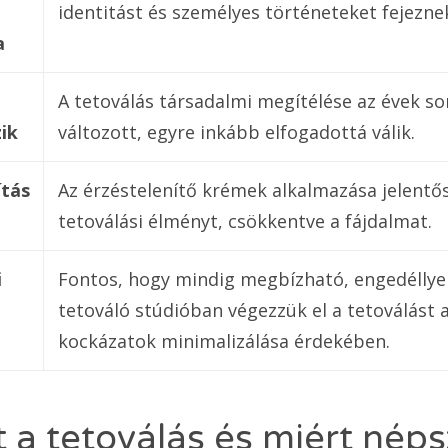
identitást és személyes történeteket fejeznek
a
A tetoválás társadalmi megítélése az évek so
ik
változott, egyre inkább elfogadottá válik.
ítás
Az érzéstelenítő krémek alkalmazása jelentős
tetoválási élményt, csökkentve a fájdalmat.
i
Fontos, hogy mindig megbízható, engedéllye
tetováló stúdióban végezzük el a tetoválást 
kockázatok minimalizálása érdekében.
t a tetoválás és miért nép