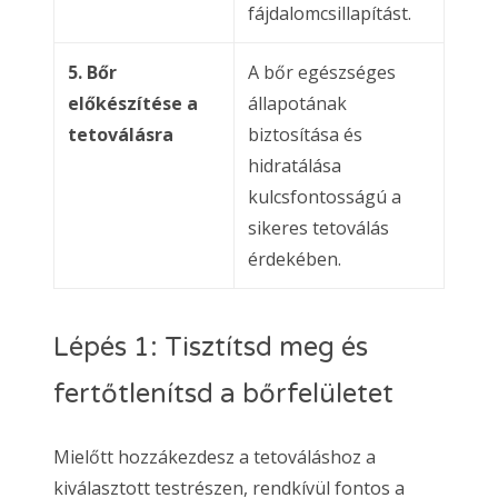
fájdalomcsillapítást.
5. Bőr
A bőr egészséges
előkészítése a
állapotának
tetoválásra
biztosítása és
hidratálása
kulcsfontosságú a
sikeres tetoválás
érdekében.
Lépés 1: Tisztítsd meg és
fertőtlenítsd a bőrfelületet
Mielőtt hozzákezdesz a tetováláshoz a
kiválasztott testrészen, rendkívül fontos a