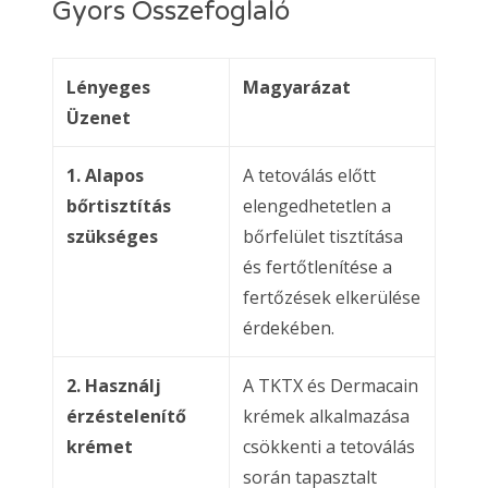
Gyors Összefoglaló
Lényeges
Magyarázat
Üzenet
1. Alapos
A tetoválás előtt
bőrtisztítás
elengedhetetlen a
szükséges
bőrfelület tisztítása
és fertőtlenítése a
fertőzések elkerülése
érdekében.
2. Használj
A TKTX és Dermacain
érzéstelenítő
krémek alkalmazása
krémet
csökkenti a tetoválás
során tapasztalt