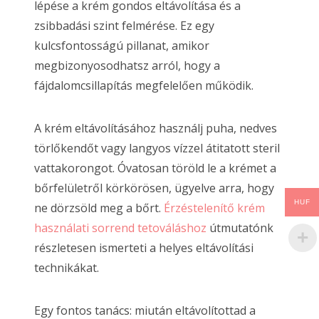
lépése a krém gondos eltávolítása és a
zsibbadási szint felmérése. Ez egy
kulcsfontosságú pillanat, amikor
megbizonyosodhatsz arról, hogy a
fájdalomcsillapítás megfelelően működik.
A krém eltávolításához használj puha, nedves
törlőkendőt vagy langyos vízzel átitatott steril
vattakorongot. Óvatosan töröld le a krémet a
bőrfelületről körkörösen, ügyelve arra, hogy
HUF
ne dörzsöld meg a bőrt.
Érzéstelenítő krém
használati sorrend tetováláshoz
útmutatónk
részletesen ismerteti a helyes eltávolítási
technikákat.
Egy fontos tanács: miután eltávolítottad a