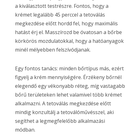
a kiválasztott testrészre. Fontos, hogy a
krémet legalább 45 perccel a tetoválás
megkezdése előtt hordd fel, hogy maximális
hatást érj el. Masszírozd be óvatosan a bőrbe
körkörös mozdulatokkal, hogy a hatóanyagok
minél mélyebben felszívódjanak.
Egy fontos tanács: minden bőrtípus más, ezért
figyelj a krém mennyiségére. Érzékeny bőrnél
elegendő egy vékonyabb réteg, míg vastagabb
bőrű területeken lehet valamivel több krémet
alkalmazni. A tetoválás megkezdése előtt
mindig konzultálj a tetoválóművésszel, aki
segíthet a legmegfelelőbb alkalmazási
módban.