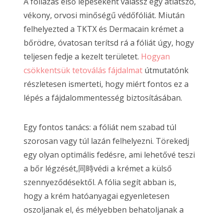
A fóliázás első lépéseként válassz egy átlátszó,
vékony, orvosi minőségű védőfóliát. Miután
felhelyezted a TKTX és Dermacain krémet a
bőrödre, óvatosan terítsd rá a fóliát úgy, hogy
teljesen fedje a kezelt területet.
Hogyan
csökkentsük tetoválás fájdalmat
útmutatónk
részletesen ismerteti, hogy miért fontos ez a
lépés a fájdalommentesség biztosításában.
Egy fontos tanács: a fóliát nem szabad túl
szorosan vagy túl lazán felhelyezni. Törekedj
egy olyan optimális fedésre, ami lehetővé teszi
a bőr légzését,同時védi a krémet a külső
szennyeződésektől. A fólia segít abban is,
hogy a krém hatóanyagai egyenletesen
oszoljanak el, és mélyebben behatoljanak a