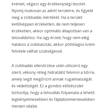
krémet, végezz egy érzékenységi tesztet.
Nyomj óvatosan az adott területre, és figyeld
meg a zsibbadás mértékét. Ha a terület
kellőképpen érzéketlen, de nem teljesen
érzéketlen, akkor optimális állapotban van a
tetováláshoz. Ha úgy érzed, hogy nem elég
hatásos a zsibbasztás, akkor pótlólagos krém
felvitele válhat szükségessé.
A zsibbadás ellenőrzése után célszerű egy
steril, vékony réteg hidratálót felvinni a bőrre,
amely segít megőrizni annak rugalmasságát
és védettségét. Ez a gondos előkészület
biztosítja, hogy a tetoválás folyamata a lehető
legkényelmesebben és fájdalommentesebben
menjen végbe.