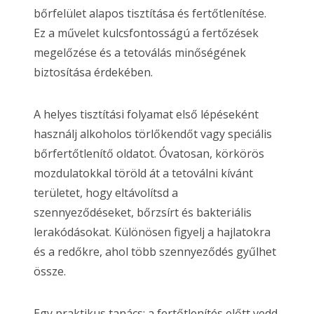
bőrfelület alapos tisztítása és fertőtlenítése.
Ez a művelet kulcsfontosságú a fertőzések
megelőzése és a tetoválás minőségének
biztosítása érdekében.
A helyes tisztítási folyamat első lépéseként
használj alkoholos törlőkendőt vagy speciális
bőrfertőtlenítő oldatot. Óvatosan, körkörös
mozdulatokkal töröld át a tetoválni kívánt
területet, hogy eltávolítsd a
szennyeződéseket, bőrzsírt és bakteriális
lerakódásokat. Különösen figyelj a hajlatokra
és a redőkre, ahol több szennyeződés gyűlhet
össze.
Egy praktikus tanács: a fertőtlenítés előtt vedd