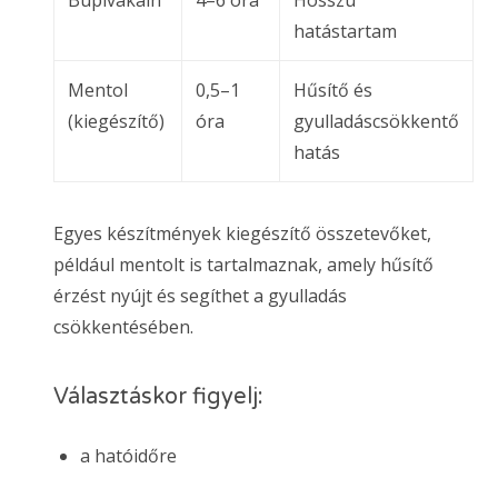
hatástartam
Mentol
0,5–1
Hűsítő és
(kiegészítő)
óra
gyulladáscsökkentő
hatás
Egyes készítmények kiegészítő összetevőket,
például mentolt is tartalmaznak, amely hűsítő
érzést nyújt és segíthet a gyulladás
csökkentésében.
Választáskor figyelj:
a hatóidőre