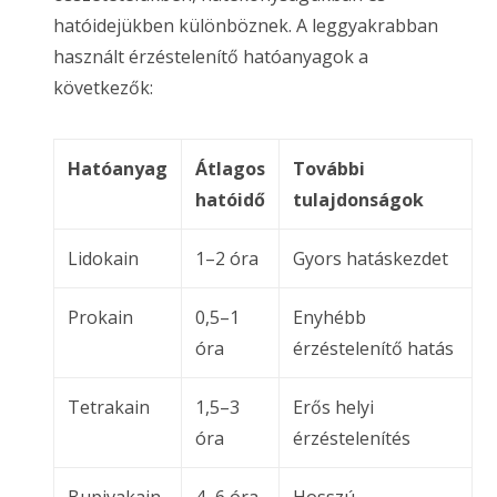
hatóidejükben különböznek. A leggyakrabban
használt érzéstelenítő hatóanyagok a
következők:
Hatóanyag
Átlagos
További
hatóidő
tulajdonságok
Lidokain
1–2 óra
Gyors hatáskezdet
Prokain
0,5–1
Enyhébb
óra
érzéstelenítő hatás
Tetrakain
1,5–3
Erős helyi
óra
érzéstelenítés
Bupivakain
4–6 óra
Hosszú