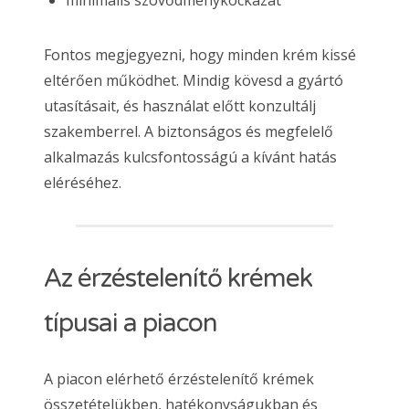
minimális szövődménykockázat
Fontos megjegyezni, hogy minden krém kissé
eltérően működhet. Mindig kövesd a gyártó
utasításait, és használat előtt konzultálj
szakemberrel. A biztonságos és megfelelő
alkalmazás kulcsfontosságú a kívánt hatás
eléréséhez.
Az érzéstelenítő krémek
típusai a piacon
A piacon elérhető érzéstelenítő krémek
összetételükben, hatékonyságukban és