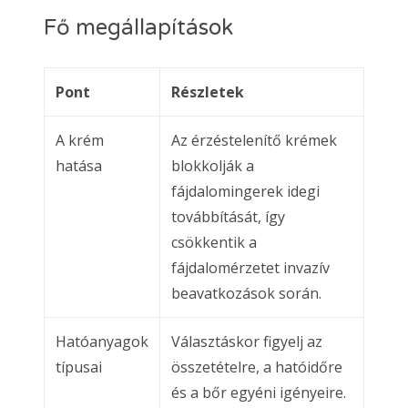
Fő megállapítások
Pont
Részletek
A krém
Az érzéstelenítő krémek
hatása
blokkolják a
fájdalomingerek idegi
továbbítását, így
csökkentik a
fájdalomérzetet invazív
beavatkozások során.
Hatóanyagok
Választáskor figyelj az
típusai
összetételre, a hatóidőre
és a bőr egyéni igényeire.