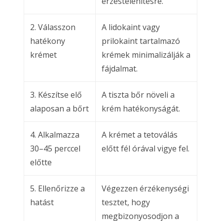
érzéstelenítésre.
2. Válasszon
A lidokaint vagy
hatékony
prilokaint tartalmazó
krémet
krémek minimalizálják a
fájdalmat.
3. Készítse elő
A tiszta bőr növeli a
alaposan a bőrt
krém hatékonyságát.
4. Alkalmazza
A krémet a tetoválás
30–45 perccel
előtt fél órával vigye fel.
előtte
5. Ellenőrizze a
Végezzen érzékenységi
hatást
tesztet, hogy
megbizonyosodjon a