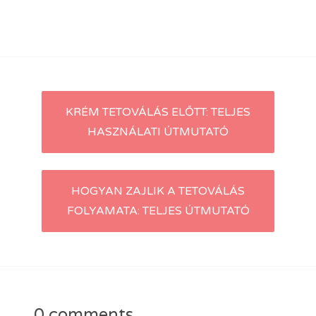
Post
KRÉM TETOVÁLÁS ELŐTT: TELJES
HASZNÁLATI ÚTMUTATÓ
navigation
HOGYAN ZAJLIK A TETOVÁLÁS
FOLYAMATA: TELJES ÚTMUTATÓ
0 comments