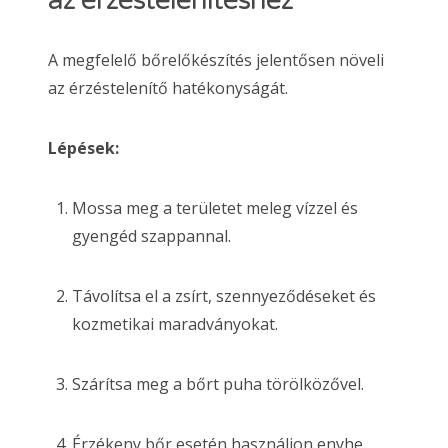
A megfelelő bőrelőkészítés jelentősen növeli
az érzéstelenítő hatékonyságát.
Lépések:
Mossa meg a területet meleg vízzel és
gyengéd szappannal.
Távolítsa el a zsírt, szennyeződéseket és
kozmetikai maradványokat.
Szárítsa meg a bőrt puha törölközővel.
Érzékeny bőr esetén használjon enyhe