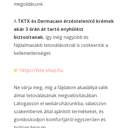
megoldásunk.
A
TKTX és Dermacain érzéstelenítő krémek
akár 3 órán át tartó enyhülést
biztosítanak
, így még nagyobb és
fájdalmasabb tetoválásoknál is csökkentik a
kellemetlenséget.
https://tktx-shop.hu
Ne várja meg, míg a fájdalom akadállyá válik
álmai tetoválásának megvalósításában.
Látogasson el webáruházunkba, válasszon
szakemberek által ajánlott termékeket, és
gondoskodjon komfortjáról egyszerűen és
biztonságosan.