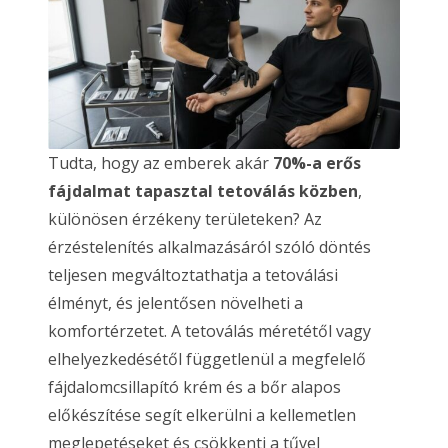
Tudta, hogy az emberek akár
70%-a erős
fájdalmat tapasztal tetoválás közben
,
különösen érzékeny területeken? Az
érzéstelenítés alkalmazásáról szóló döntés
teljesen megváltoztathatja a tetoválási
élményt, és jelentősen növelheti a
komfortérzetet. A tetoválás méretétől vagy
elhelyezkedésétől függetlenül a megfelelő
fájdalomcsillapító krém és a bőr alapos
előkészítése segít elkerülni a kellemetlen
meglepetéseket és csökkenti a tűvel