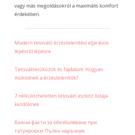
vagy más megoldásokról a maximális komfort
érdekében.
Modern tetováló érzéstelenítési eljárások
lépésről lépésre
Tetoválóeszközök és fájdalom: Hogyan
működnek a érzéstelenítők?
7 nélkülözhetetlen tetováló eszköz listája
kezdőknek
Важни факти за обезболяване при
татуировки: Пълен наръчник