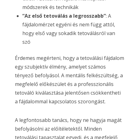
módszerek és technikák
“Az első tetoválás a legrosszabb”
: A
fájdalomérzet egyéni és nem függ attól,
hogy első vagy sokadik tetoválásról van
szó
Érdemes megérteni, hogy a tetoválási fájdalom
egy szubjektív élmény, amelyet számos
tényező befolyásol. A mentális felkészültség, a
megfelelő előkészület és a professzionális
tetováló kiválasztása jelentősen csökkentheti
a fájdalommal kapcsolatos szorongást.
A legfontosabb tanács, hogy ne hagyja magát
befolyásolni az előítéletektől. Minden
tetoválási tapasztalat egyedi, és a megfelelő