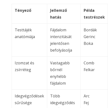
Tényező
Jellemző
Példa
hatás
testrészek
Testtájék
Fájdalom
Bordák
anatómiája
intenzitását
Gerinc
jelentősen
Boka
befolyásolja
Izomzat és
Vastagabb
Comb
zsírréteg
bőrnél
Felkar
enyhébb
fájdalom
Idegvégződések
Több
Arc
sűrűsége
idegvégződés
Fej