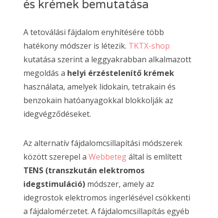
és krémek bemutatása
A tetoválási fájdalom enyhítésére több
hatékony módszer is létezik.
TKTX-shop
kutatása szerint a leggyakrabban alkalmazott
megoldás a
helyi érzéstelenítő krémek
használata, amelyek lidokain, tetrakain és
benzokain hatóanyagokkal blokkolják az
idegvégződéseket.
Az alternatív fájdalomcsillapítási módszerek
között szerepel a
Webbeteg
által is említett
TENS (transzkután elektromos
idegstimuláció)
módszer, amely az
idegrostok elektromos ingerlésével csökkenti
a fájdalomérzetet. A fájdalomcsillapítás egyéb