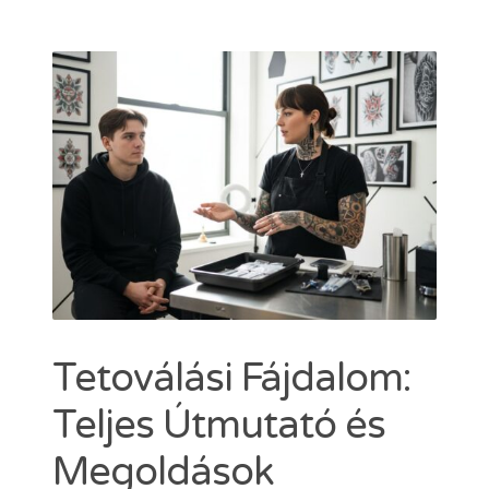
Dermacain 30g
Dermacain 50g
VÁLASSZON A TKTX KENŐCSÖK KÖZÜL
Kosár
ÜZLETI
Search
for:
ERŐSEBB KENŐCS, MINT A TKTX
Tetoválási Fájdalom:
Teljes Útmutató és
Megoldások