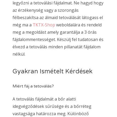
legyőzni a tetoválási fájdalmat. Ne hagyd hogy
az érzékenység vagy a szorongás
félbeszakítsa az álmaid tetoválását látogass el
még ma a
TKTX-Shop
weboldalára és rendeld
meg a megoldást amely garantálja a 3 órás
fájdalommentességet. Készülj fel tudatosan és
élvezd a tetoválás minden pillanatát fájdalom
nélkül.
Gyakran Ismételt Kérdések
Miért fáj a tetoválás?
A tetoválás fájdalmát a bőr alatti
idegvégződések sűrűsége és a bőrréteg
vastagsága határozza meg. Különböző