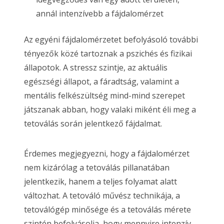
annál intenzívebb a fájdalomérzet
Az egyéni fájdalomérzetet befolyásoló további
tényezők közé tartoznak a pszichés és fizikai
állapotok. A stressz szintje, az aktuális
egészségi állapot, a fáradtság, valamint a
mentális felkészültség mind-mind szerepet
játszanak abban, hogy valaki miként éli meg a
tetoválás során jelentkező fájdalmat.
Érdemes megjegyezni, hogy a fájdalomérzet
nem kizárólag a tetoválás pillanatában
jelentkezik, hanem a teljes folyamat alatt
változhat. A tetováló művész technikája, a
tetoválógép minősége és a tetoválás mérete
szintén befolyásolja, hogy mennyire intenzív