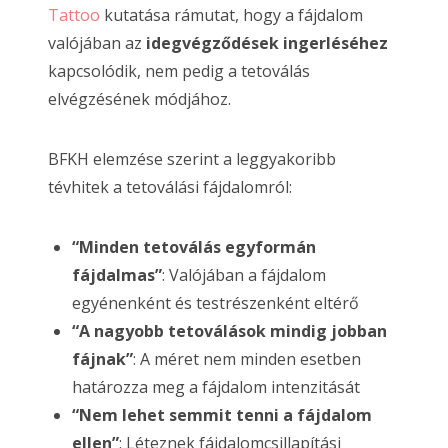
Tattoo
kutatása rámutat, hogy a fájdalom
valójában az
idegvégződések ingerléséhez
kapcsolódik, nem pedig a tetoválás
elvégzésének módjához.
BFKH elemzése szerint a leggyakoribb
tévhitek a tetoválási fájdalomról:
“Minden tetoválás egyformán
fájdalmas”
: Valójában a fájdalom
egyénenként és testrészenként eltérő
“A nagyobb tetoválások mindig jobban
fájnak”
: A méret nem minden esetben
határozza meg a fájdalom intenzitását
“Nem lehet semmit tenni a fájdalom
ellen”
: Léteznek fájdalomcsillapítási