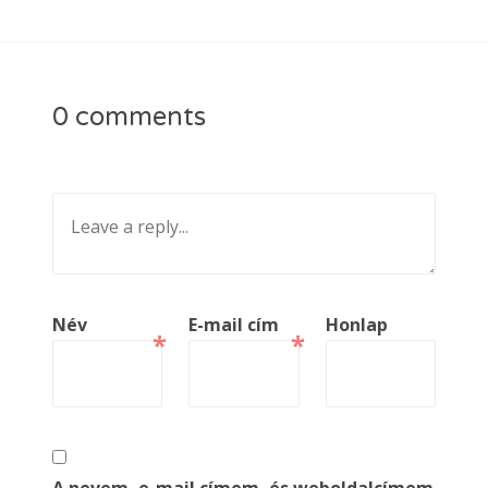
0 comments
Név
E-mail cím
Honlap
*
*
A nevem, e-mail címem, és weboldalcímem