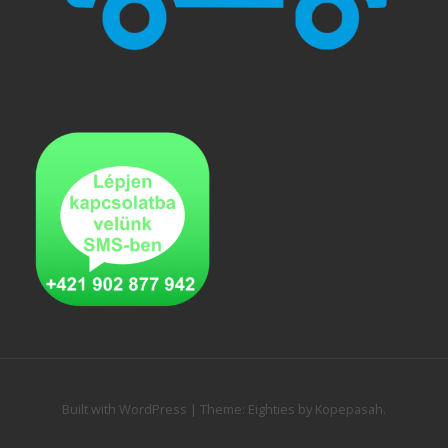
Built with WordPress
|
Theme:
Eighties
by
Kopepasah
.