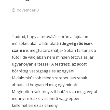
november 3
Tudtad, hogy a tetoválás során a fájdalom
mértékét akár a bőr alatti
idegvégződések
száma
is meghatározhatja? Sokan tartanak a
tűtől, de valójában nem minden tetoválás jár
ugyanolyan érzéssel. A testrész, az adott
bőrréteg vastagsága és az egyéni
fájdalomküszöb mind szerepet játszanak
abban, ki hogyan él meg egy mintát.
Meglepően sok tényező határozza meg, végül
mennyire lesz elviselhető vagy éppen
kellemetlen ez az élmény.