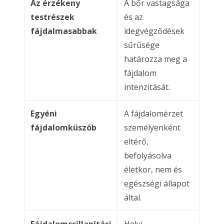
Az érzékeny
A bőr vastagsága
testrészek
és az
fájdalmasabbak
idegvégződések
sűrűsége
határozza meg a
fájdalom
intenzitását.
Egyéni
A fájdalomérzet
fájdalomküszöb
személyenként
eltérő,
befolyásolva
életkor, nem és
egészségi állapot
által.
Fájdalomcsillapítási
Helyi