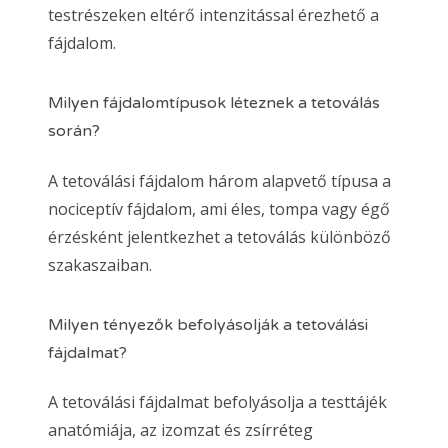
testrészeken eltérő intenzitással érezhető a
fájdalom.
Milyen fájdalomtípusok léteznek a tetoválás
során?
A tetoválási fájdalom három alapvető típusa a
nociceptív fájdalom, ami éles, tompa vagy égő
érzésként jelentkezhet a tetoválás különböző
szakaszaiban.
Milyen tényezők befolyásolják a tetoválási
fájdalmat?
A tetoválási fájdalmat befolyásolja a testtájék
anatómiája, az izomzat és zsírréteg