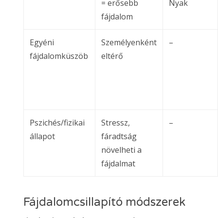
= erősebb
Nyak
fájdalom
Egyéni
Személyenként
–
fájdalomküszöb
eltérő
Pszichés/fizikai
Stressz,
–
állapot
fáradtság
növelheti a
fájdalmat
Fájdalomcsillapító módszerek