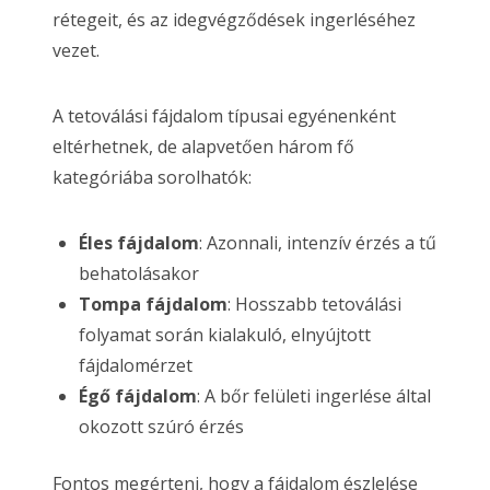
rétegeit, és az idegvégződések ingerléséhez
vezet.
A tetoválási fájdalom típusai egyénenként
eltérhetnek, de alapvetően három fő
kategóriába sorolhatók:
Éles fájdalom
: Azonnali, intenzív érzés a tű
behatolásakor
Tompa fájdalom
: Hosszabb tetoválási
folyamat során kialakuló, elnyújtott
fájdalomérzet
Égő fájdalom
: A bőr felületi ingerlése által
okozott szúró érzés
Fontos megérteni, hogy a fájdalom észlelése