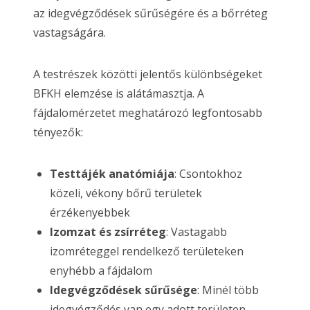
az idegvégződések sűrűségére és a bőrréteg
vastagságára.
A testrészek közötti jelentős különbségeket
BFKH elemzése is alátámasztja. A
fájdalomérzetet meghatározó legfontosabb
tényezők:
Testtájék anatómiája
: Csontokhoz
közeli, vékony bőrű területek
érzékenyebbek
Izomzat és zsírréteg
: Vastagabb
izomréteggel rendelkező területeken
enyhébb a fájdalom
Idegvégződések sűrűsége
: Minél több
idegvégződés van egy adott területen,