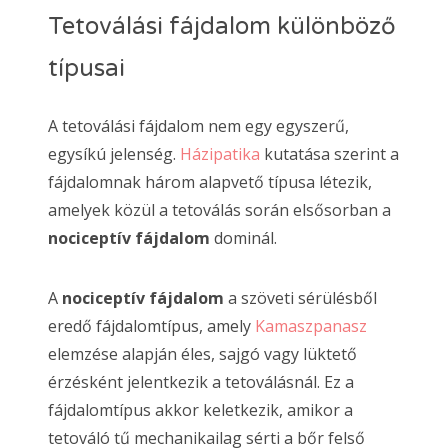
Tetoválási fájdalom különböző
típusai
A tetoválási fájdalom nem egy egyszerű,
egysíkú jelenség.
Házipatika
kutatása szerint a
fájdalomnak három alapvető típusa létezik,
amelyek közül a tetoválás során elsősorban a
nociceptív fájdalom
dominál.
A
nociceptív fájdalom
a szöveti sérülésből
eredő fájdalomtípus, amely
Kamaszpanasz
elemzése alapján éles, sajgó vagy lüktető
érzésként jelentkezik a tetoválásnál. Ez a
fájdalomtípus akkor keletkezik, amikor a
tetováló tű mechanikailag sérti a bőr felső