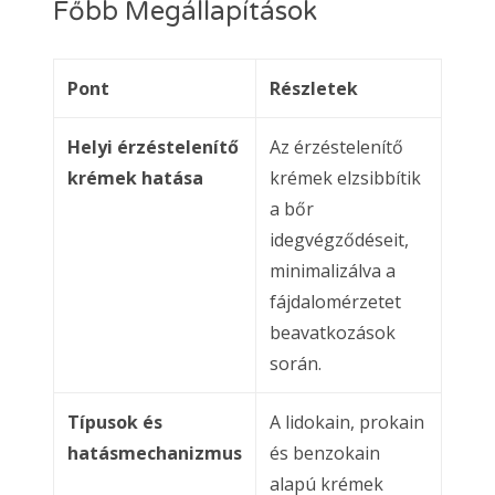
Főbb Megállapítások
Pont
Részletek
Helyi érzéstelenítő
Az érzéstelenítő
krémek hatása
krémek elzsibbítik
a bőr
idegvégződéseit,
minimalizálva a
fájdalomérzetet
beavatkozások
során.
Típusok és
A lidokain, prokain
hatásmechanizmus
és benzokain
alapú krémek