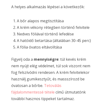
A helyes alkalmazás lépései a következők:
A bőr alapos megtisztítása
A krém vékony rétegben történő felvitele
Nedves fóliával történő lefedése
A hatóidő betartása (általában 30-45 perc)
A fólia óvatos eltávolítása
Figyelj oda a
mennyiségre
: túl kevés krém
nem nyújt elég védelmet, túl sok viszont nem
fog felszívódni rendesen. A krém felvitelekor
használj gumikesztyűt, és massszírozd be
óvatosan a bőrbe.
Tetoválás
fájdalommentessé tétele
című útmutatónk
további hasznos tippeket tartalmaz.