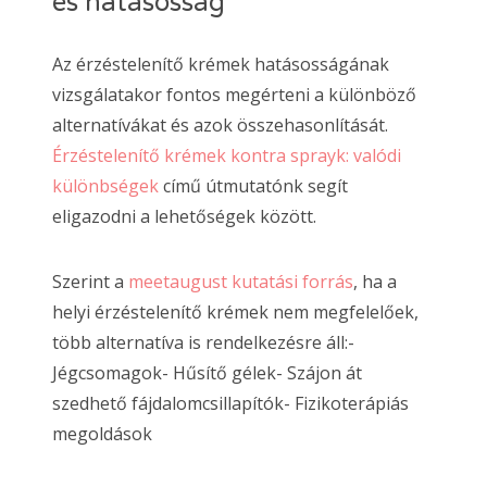
és hatásosság
Az érzéstelenítő krémek hatásosságának
vizsgálatakor fontos megérteni a különböző
alternatívákat és azok összehasonlítását.
Érzéstelenítő krémek kontra sprayk: valódi
különbségek
című útmutatónk segít
eligazodni a lehetőségek között.
Szerint a
meetaugust kutatási forrás
, ha a
helyi érzéstelenítő krémek nem megfelelőek,
több alternatíva is rendelkezésre áll:-
Jégcsomagok- Hűsítő gélek- Szájon át
szedhető fájdalomcsillapítók- Fizikoterápiás
megoldások