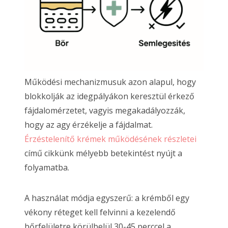
Működési mechanizmusuk azon alapul, hogy
blokkolják az idegpályákon keresztül érkező
fájdalomérzetet, vagyis megakadályozzák,
hogy az agy érzékelje a fájdalmat.
Érzéstelenítő krémek működésének részletei
című cikkünk mélyebb betekintést nyújt a
folyamatba.
A használat módja egyszerű: a krémből egy
vékony réteget kell felvinni a kezelendő
bőrfelületre körülbelül 30-45 perccel a