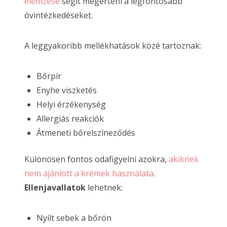
elemzése
segít megérteni a legfontosabb
óvintézkedéseket.
A leggyakoribb mellékhatások közé tartoznak:
Bőrpír
Enyhe viszketés
Helyi érzékenység
Allergiás reakciók
Átmeneti bőrelszíneződés
Különösen fontos odafigyelni azokra,
akiknek
nem ajánlott a krémek használata
.
Ellenjavallatok
lehetnek:
Nyílt sebek a bőrön