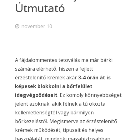
Útmutató
november 10
A fájdalommentes tetoválás ma már bárki
számára elérhető, hiszen a fejlett
érzéstelenítő krémek akár
3-4 órán át is
képesek blokkolni a bőrfelület
idegvégződéseit
. Ez komoly könnyebbséget
jelent azoknak, akik félnek a tű okozta
kellemetlenségtől vagy bármilyen
bőrkezeléstől. Megismerve az érzéstelenítő
krémek működését, típusait és helyes
használatát, mindenki magabiztosabban