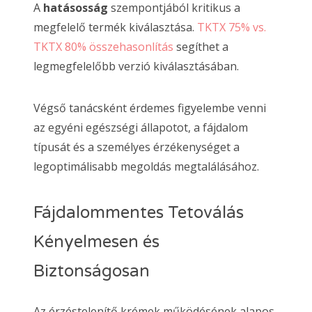
A
hatásosság
szempontjából kritikus a
megfelelő termék kiválasztása.
TKTX 75% vs.
TKTX 80% összehasonlítás
segíthet a
legmegfelelőbb verzió kiválasztásában.
Végső tanácsként érdemes figyelembe venni
az egyéni egészségi állapotot, a fájdalom
típusát és a személyes érzékenységet a
legoptimálisabb megoldás megtalálásához.
Fájdalommentes Tetoválás
Kényelmesen és
Biztonságosan
Az érzéstelenítő krémek működésének alapos