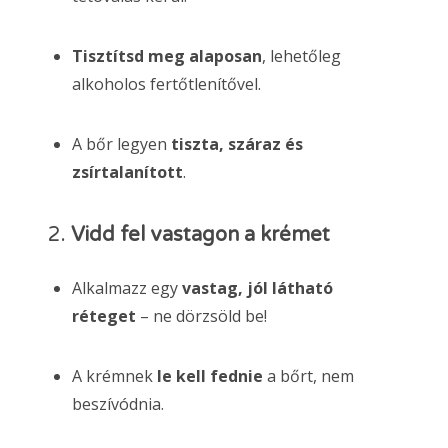
Tisztítsd meg alaposan
, lehetőleg
alkoholos fertőtlenítővel.
A bőr legyen
tiszta, száraz és
zsírtalanított
.
2.
Vidd fel vastagon a krémet
Alkalmazz egy
vastag, jól látható
réteget
– ne dörzsöld be!
A krémnek
le kell fednie
a bőrt, nem
beszívódnia.