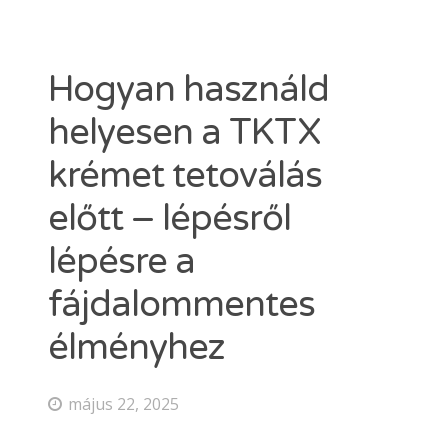
Dermacain 30g
Dermacain 50g
VÁLASSZON A TKTX KENŐCSÖK KÖZÜL
Hogyan használd
Kosár
helyesen a TKTX
ÜZLETI
krémet tetoválás
előtt – lépésről
Search
lépésre a
for:
fájdalommentes
ERŐSEBB KENŐCS, MINT A TKTX
élményhez
május 22, 2025