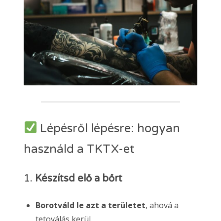
Lépésről lépésre: hogyan
használd a TKTX-et
1.
Készítsd elő a bőrt
Borotváld le azt a területet
, ahová a
tetoválás kerül.