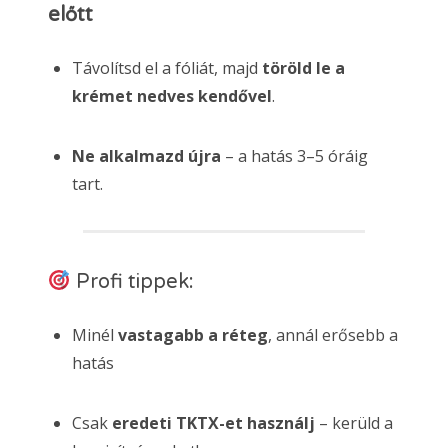
előtt
Távolítsd el a fóliát, majd
töröld le a
krémet nedves kendővel
.
Ne alkalmazd újra
– a hatás 3–5 óráig
tart.
Profi tippek:
Minél
vastagabb a réteg
, annál erősebb a
hatás
Csak
eredeti TKTX-et használj
– kerüld a