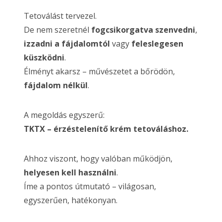
Tetoválást tervezel.
De nem szeretnél
fogcsikorgatva szenvedni
,
izzadni a fájdalomtól
vagy
feleslegesen
küszködni
.
Élményt akarsz – művészetet a bőrödön,
fájdalom nélkül
.
A megoldás egyszerű:
TKTX – érzéstelenítő krém tetováláshoz.
Ahhoz viszont, hogy valóban működjön,
helyesen kell használni
.
Íme a pontos útmutató – világosan,
egyszerűen, hatékonyan.