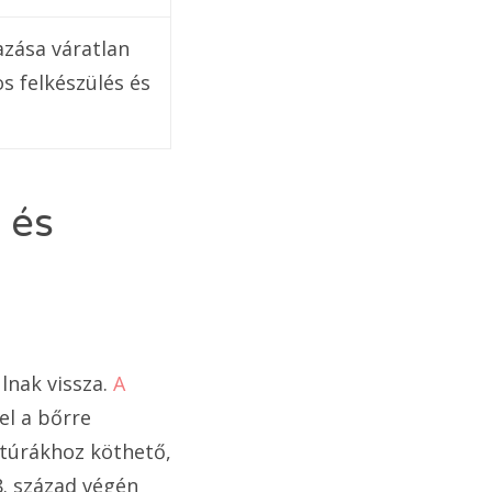
zása váratlan
s felkészülés és
 és
lnak vissza.
A
el a bőrre
ltúrákhoz köthető,
18. század végén