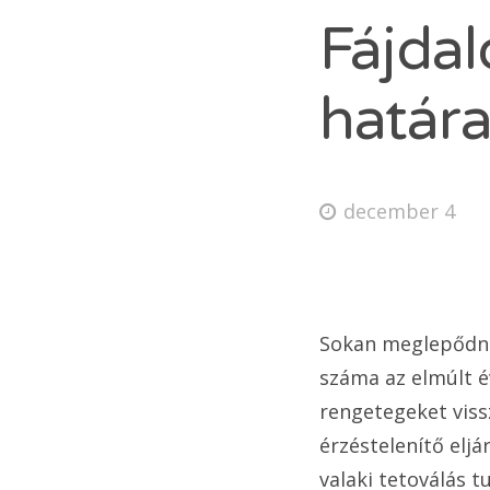
Fájda
határa
december 4
Sokan meglepődne
száma az elmúlt é
rengetegeket viss
érzéstelenítő elj
valaki tetoválás t