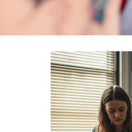
NA
De
V
De
Ko
ÜZ
Sea
for:
E