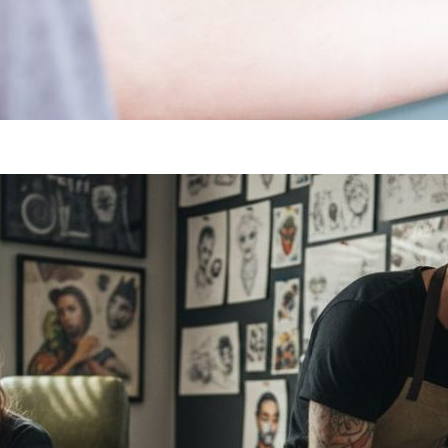
SZERETNÉL FÁJDALOM NÉLKÜLI TETOVÁLÁST? A DERMACA
L LEHETSÉGES!
rmacain 30g
ÁLASSZON A TKTX KENŐCSÖK KÖZÜL
rmacain 50g
sár
LETI
rch
RŐSEBB KENŐCS, MINT A TKTX