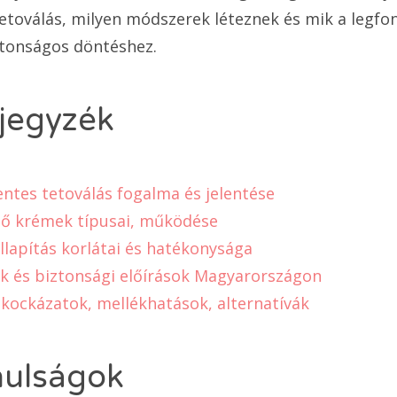
toválás, milyen módszerek léteznek és mik a legf
tonságos döntéshez.
jegyzék
tes tetoválás fogalma és jelentése
tő krémek típusai, működése
llapítás korlátai és hatékonysága
k és biztonsági előírások Magyarországon
kockázatok, mellékhatások, alternatívák
nulságok