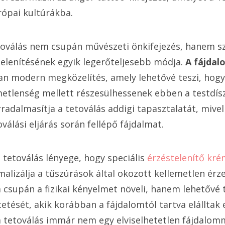
rópai kultúrákba.
toválás nem csupán művészeti önkifejezés, hanem s
elenítésének egyik legerőteljesebb módja.
A fájda
an modern megközelítés, amely lehetővé teszi, hog
etlenség mellett részesülhessenek ebben a testdís
radalmasítja a tetoválás addigi tapasztalatát, mivel
álási eljárás során fellépő fájdalmat.
tetoválás lényege, hogy speciális
érzéstelenítő kr
alizálja a tűszúrások által okozott kellemetlen érze
csupán a fizikai kényelmet növeli, hanem lehetővé t
tetését, akik korábban a fájdalomtól tartva elálltak 
a tetoválás immár nem egy elviselhetetlen fájdalomm