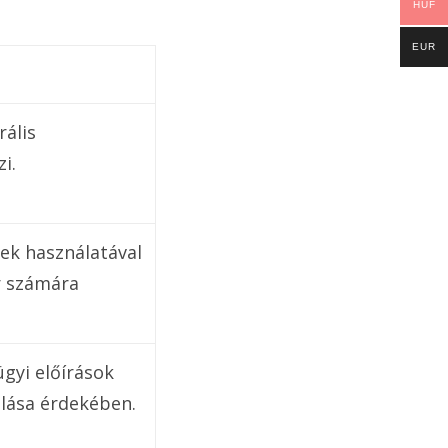
HUF
EUR
rális
i.
ek használatával
r számára
ügyi előírások
lása érdekében.