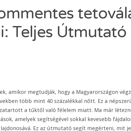
lommentes tetovál
i: Teljes Útmutató
k, amikor megtudják, hogy a Magyarországon végze
vekben több mint 40 százalékkal nőtt. Ez a népsze
zatartott a tűktől való félelem miatt. Ma már létez
árások, amelyek segítségével sokkal kevesebb fájdal
ulajdonosává. Ez az útmutató segít megérteni, mit je