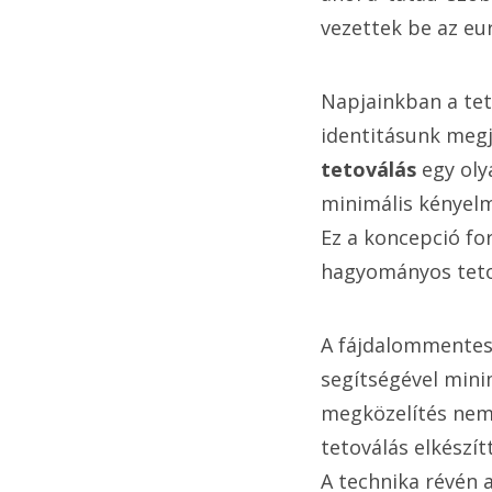
vezettek be az eu
Napjainkban a te
identitásunk megj
tetoválás
egy oly
minimális kényelm
Ez a koncepció for
hagyományos tetov
A fájdalommentes 
segítségével minim
megközelítés nem 
tetoválás elkészít
A technika révén 