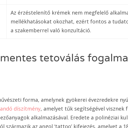
Az érzéstelenítő krémek nem megfelelő alkalma
mellékhatásokat okozhat, ezért fontos a tudato
a szakemberrel való konzultáció.
mentes tetoválás fogalma
űvészeti forma, amelynek gyökerei évezredekre nyú
llandó díszítmény
, amelyet tűk segítségével visznek f
nezőanyagok alkalmazásával. Eredete a polinéziai ku
ból származik az angol ‘tattoo’ kifejezés, amelyet a 