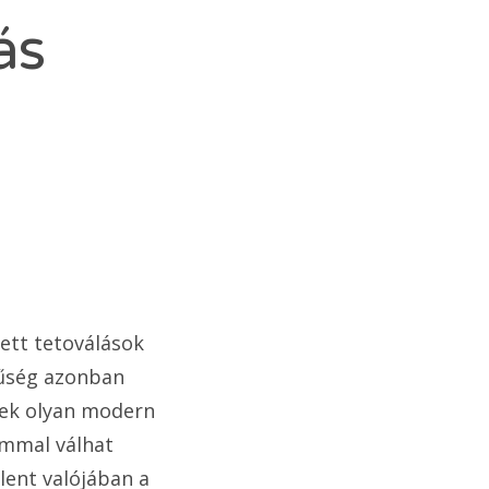
ás
tt tetoválások
rűség azonban
nek olyan modern
ommal válhat
lent valójában a