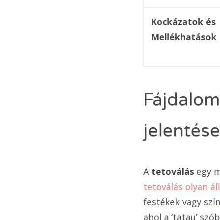
Kockázatok és
Mellékhatások
Fájdalom
jelentése
A
tetoválás
egy m
tetoválás olyan á
festékek vagy szí
ahol a ‘tatau’ szó