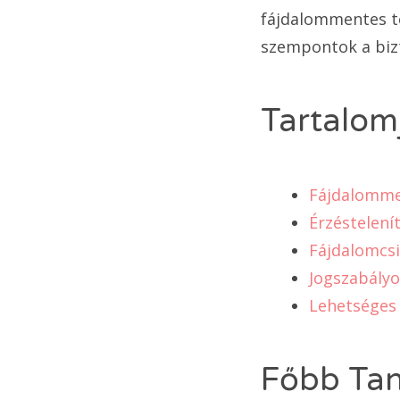
fájdalommentes te
szempontok a biz
Tartalom
Fájdalommen
Érzéstelení
Fájdalomcsi
Jogszabályo
Lehetséges 
Főbb Ta