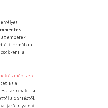
zemélyes
lommentes
y az emberek
zítési formában.
 csökkenti a
émek és módszerek
tet. Ez a
eszi azoknak is a
ettől a döntéstől.
al járó folyamat,