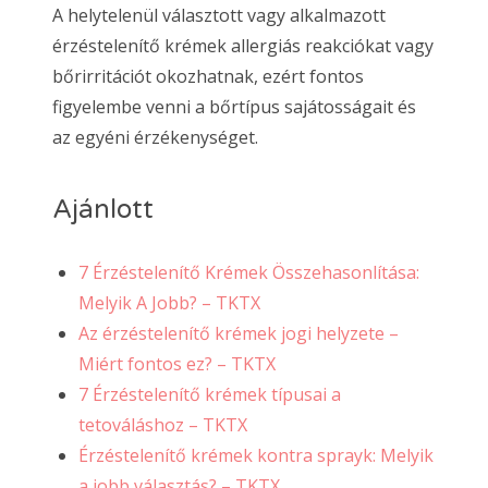
A helytelenül választott vagy alkalmazott
érzéstelenítő krémek allergiás reakciókat vagy
bőrirritációt okozhatnak, ezért fontos
figyelembe venni a bőrtípus sajátosságait és
az egyéni érzékenységet.
Ajánlott
7 Érzéstelenítő Krémek Összehasonlítása:
Melyik A Jobb? – TKTX
Az érzéstelenítő krémek jogi helyzete –
Miért fontos ez? – TKTX
7 Érzéstelenítő krémek típusai a
tetováláshoz – TKTX
Érzéstelenítő krémek kontra sprayk: Melyik
a jobb választás? – TKTX