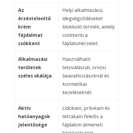
Az
Helyi alkalmazású,
érzéstelenítő
idegvégződéseket
krém
blokkoló termék, amely
fájdalmat
csökkenti a
csökkent
fájdalomérzetet.
Alkalmazási
Használható
területek
tetoválásnál, orvosi
széles skálája
beavatkozásoknál és
kozmetikai
kezeléseknél.
Aktív
Lidokain, prilokain és
hatóanyagok
tetrakain felelős a
jelentősége
fájdalom átmeneti
blokkolásáért.