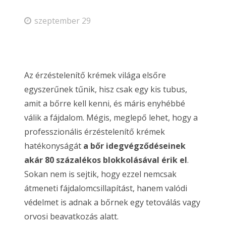
szeptember 29
Az érzéstelenítő krémek világa elsőre
egyszerűnek tűnik, hisz csak egy kis tubus,
amit a bőrre kell kenni, és máris enyhébbé
válik a fájdalom. Mégis, meglepő lehet, hogy a
professzionális érzéstelenítő krémek
hatékonyságát
a bőr idegvégződéseinek
akár 80 százalékos blokkolásával érik el
.
Sokan nem is sejtik, hogy ezzel nemcsak
átmeneti fájdalomcsillapítást, hanem valódi
védelmet is adnak a bőrnek egy tetoválás vagy
orvosi beavatkozás alatt.