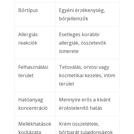
Bőrtípus
Egyéni érzékenység,
bőrjellemzők
Allergiás
Esetleges korábbi
reakciók
allergiák, összetevők
ismerete
Felhasználási
Tetoválás, orvosi vagy
terület
kozmetikai kezelés, intim
terület
Hatóanyag
Mennyire erős a kívánt
koncentráció
érzéstelenítő hatás
Mellékhatások
Krém összetétele,
kockázata
bőrbarát tulajdonságok