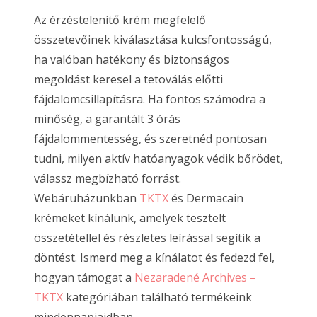
Az érzéstelenítő krém megfelelő
összetevőinek kiválasztása kulcsfontosságú,
ha valóban hatékony és biztonságos
megoldást keresel a tetoválás előtti
fájdalomcsillapításra. Ha fontos számodra a
minőség, a garantált 3 órás
fájdalommentesség, és szeretnéd pontosan
tudni, milyen aktív hatóanyagok védik bőrödet,
válassz megbízható forrást.
Webáruházunkban
TKTX
és Dermacain
krémeket kínálunk, amelyek tesztelt
összetétellel és részletes leírással segítik a
döntést. Ismerd meg a kínálatot és fedezd fel,
hogyan támogat a
Nezaradené Archives –
TKTX
kategóriában található termékeink
mindennapjaidban.