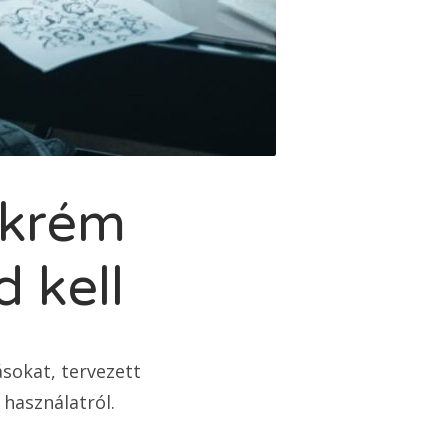
őkrém
 kell
sokat, tervezett
 használatról.