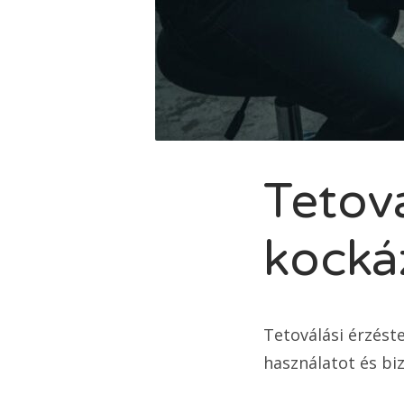
Tetov
kockáz
Tetoválási érzést
használatot és biz