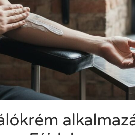
álókrém alkalmazá