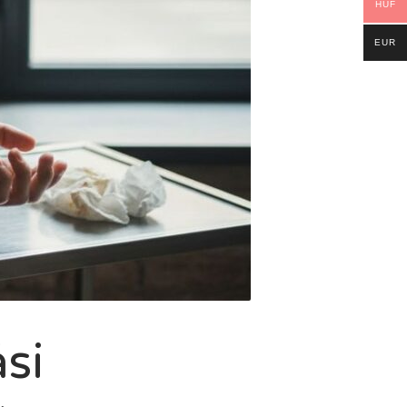
HUF
EUR
si