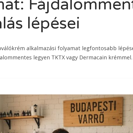
mat: Fájdalommen
lás lépései
válókrém alkalmazási folyamat legfontosabb lépése
jdalommentes legyen TKTX vagy Dermacain krémmel.