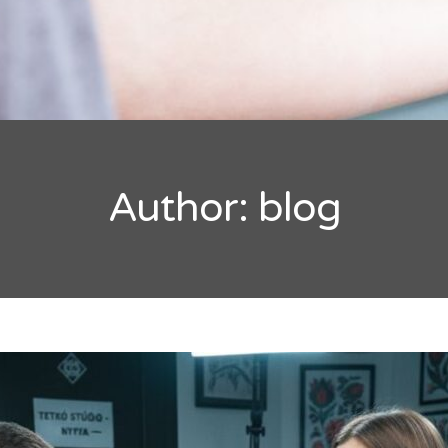
SZERETNÉL FÁJDALOM NÉLKÜLI TETOVÁLÁST? A DERMACA
L LEHETSÉGES!
rmacain 30g
ÁLASSZON A TKTX KENŐCSÖK KÖZÜL
rmacain 50g
Author:
blog
sár
LETI
rch
RŐSEBB KENŐCS, MINT A TKTX