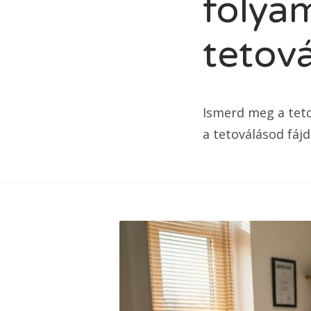
folya
tetová
Ismerd meg a teto
a tetoválásod fá