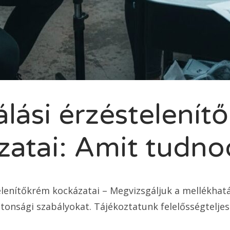
álási érzéstelenít
atai: Amit tudnod
elenítőkrém kockázatai – Megvizsgáljuk a mellékhatá
tonsági szabályokat. Tájékoztatunk felelősségteljes