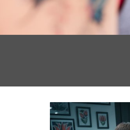
NA
De
V
De
Ko
ÜZ
Sea
for:
E