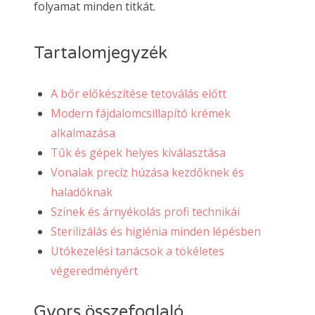
folyamat minden titkát.
Tartalomjegyzék
A bőr előkészítése tetoválás előtt
Modern fájdalomcsillapító krémek
alkalmazása
Tűk és gépek helyes kiválasztása
Vonalak precíz húzása kezdőknek és
haladóknak
Színek és árnyékolás profi technikái
Sterilizálás és higiénia minden lépésben
Utókezelési tanácsok a tökéletes
végeredményért
Gyors összefoglaló