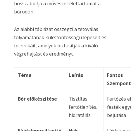
hosszabbítja a művészet élettartamát a
bőrödön.
Az alábbi táblázat összegzi a tetoválás
folyamatának kulcsfontosságú lépéseit és
technikáit, amelyek biztosítják a kiváló
végrehajtást és eredményt.
Téma
Leírás
Fontos
Szempont
Bőr előkészítése
Tisztítás,
Fertőzés e
fertőtlenítés,
festék egy
hidratálás
bejutása
Fájdalomcsillapító
Helyi
Fájdalomc