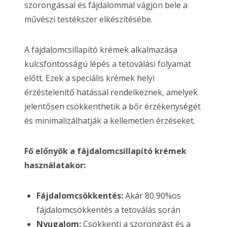
szorongással és fájdalommal vágjon bele a
művészi testékszer elkészítésébe.
A fájdalomcsillapító krémek alkalmazása
kulcsfontosságú lépés a tetoválási folyamat
előtt. Ezek a speciális krémek helyi
érzéstelenítő hatással rendelkeznek, amelyek
jelentősen csökkenthetik a bőr érzékenységét
és minimalizálhatják a kellemetlen érzéseket.
Fő előnyök a fájdalomcsillapító krémek
használatakor:
Fájdalomcsökkentés:
Akár 80 90%os
fájdalomcsökkentés a tetoválás során
Nyugalom:
Csökkenti a szorongást és a