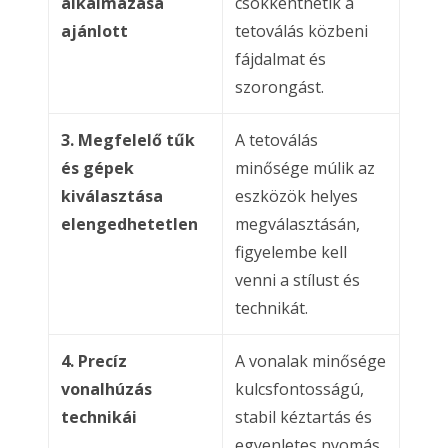
alkalmazása
csökkenthetik a
ajánlott
tetoválás közbeni
fájdalmat és
szorongást.
3. Megfelelő tűk
A tetoválás
és gépek
minősége múlik az
kiválasztása
eszközök helyes
elengedhetetlen
megválasztásán,
figyelembe kell
venni a stílust és
technikát.
4. Precíz
A vonalak minősége
vonalhúzás
kulcsfontosságú,
technikái
stabil kéztartás és
egyenletes nyomás