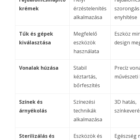
krémek
érzéstelenítés
szorongás
alkalmazása
enyhítése
Tűk és gépek
Megfelelő
Eszköz mi
kiválasztása
eszközök
design meg
használata
Vonalak húzása
Stabil
Precíz von
kéztartás,
művészeti k
bőrfeszítés
Színek és
Színezési
3D hatás,
árnyékolás
technikák
színkeveré
alkalmazása
Sterilizálás és
Eszközök és
Egészség 