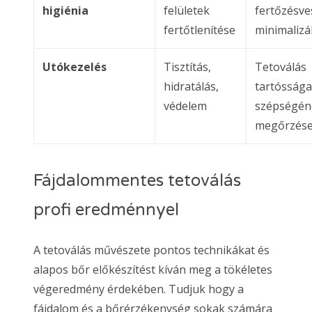
higiénia
felületek
fertőzésve
fertőtlenítése
minimalizá
Utókezelés
Tisztítás,
Tetoválás
hidratálás,
tartóssága
védelem
szépségén
megőrzés
Fájdalommentes tetoválás
profi eredménnyel
A tetoválás művészete pontos technikákat és
alapos bőr előkészítést kíván meg a tökéletes
végeredmény érdekében. Tudjuk hogy a
fájdalom és a bőrérzékenység sokak számára