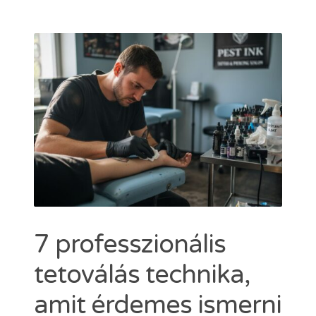
Dermacain 30g
Dermacain 50g
VÁLASSZON A TKTX KENŐCSÖK KÖZÜL
Kosár
ÜZLETI
Search
for:
ERŐSEBB KENŐCS, MINT A TKTX
7 professzionális
tetoválás technika,
amit érdemes ismerni