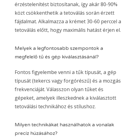
érzéstelenítést biztosítanak, így akár 80-90%
közt csökkenthetik a tetoválás során érzett
fájdalmat. Alkalmazza a krémet 30-60 perccel a
tetoválás előtt, hogy maximális hatást érjen el.
Melyek a legfontosabb szempontok a
megfelelő tű és gép kiválasztásánál?
Fontos figyelembe venni a tűk típusát, a gép
típusát (tekercs vagy forgórészű) és a mozgás
frekvenciáját. Válasszon olyan tűket és
gépeket, amelyek illeszkednek a kiválasztott
tetoválási technikához és stílushoz.
Milyen technikákat használhatok a vonalak
precíz húzásához?