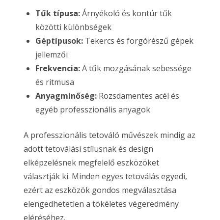
Tűk típusa:
Árnyékoló és kontúr tűk
közötti különbségek
Géptípusok:
Tekercs és forgórészű gépek
jellemzői
Frekvencia:
A tűk mozgásának sebessége
és ritmusa
Anyagminőség:
Rozsdamentes acél és
egyéb professzionális anyagok
A professzionális tetováló művészek mindig az
adott tetoválási stílusnak és design
elképzelésnek megfelelő eszközöket
választják ki. Minden egyes tetoválás egyedi,
ezért az eszközök gondos megválasztása
elengedhetetlen a tökéletes végeredmény
eléréséhez.