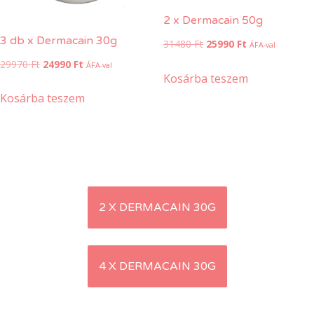
2 x Dermacain 50g
3 db x Dermacain 30g
Original
Current
31480
Ft
25990
Ft
ÁFA-val
price
price
Original
Current
29970
Ft
24990
Ft
ÁFA-val
was:
is:
Kosárba teszem
price
price
31480 Ft.
25990 Ft.
was:
is:
Kosárba teszem
29970 Ft.
24990 Ft.
Post
2 X DERMACAIN 30G
navigation
4 X DERMACAIN 30G