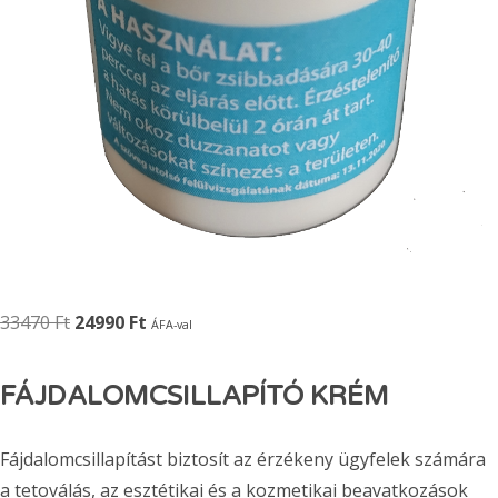
Original
Current
33470
Ft
24990
Ft
ÁFA-val
price
price
was:
is:
FÁJDALOMCSILLAPÍTÓ KRÉM
33470 Ft.
24990 Ft.
Fájdalomcsillapítást biztosít az érzékeny ügyfelek számára
a tetoválás, az esztétikai és a kozmetikai beavatkozások