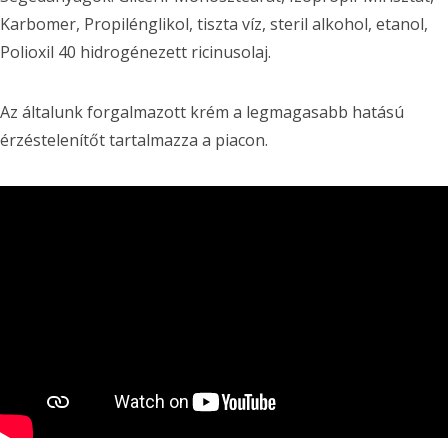
Karbomer, Propilénglikol, tiszta víz, steril alkohol, etanol,
Polioxil 40 hidrogénezett ricinusolaj.
Az általunk forgalmazott krém a legmagasabb hatású
érzéstelenítőt tartalmazza a piacon.