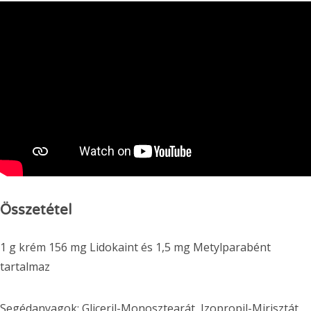
Összetétel
1 g krém 156 mg Lidokaint és 1,5 mg Metylparabént
tartalmaz
Segédanyagok: Gliceril-Monosztearát, Izopropil-Mirisztát,