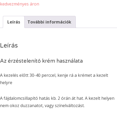
mennyiség
kedvezményes áron
Leírás
További információk
Leírás
Az érzéstelenítő krém használata
A kezelés előtt 30-40 perccel, kenje rá a krémet a kezelt
helyre
A fájdalomcsillapító hatás kb. 2 órán át hat. A kezelt helyen
nem okoz duzzanatot, vagy színelváltozást.