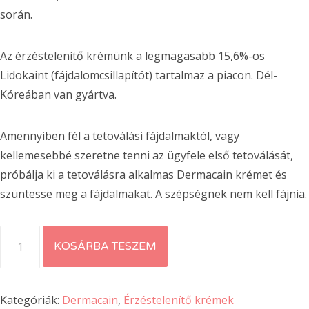
során.
Az érzéstelenítő krémünk a legmagasabb 15,6%-os
Lidokaint (fájdalomcsillapítót) tartalmaz a piacon. Dél-
Kóreában van gyártva.
Amennyiben fél a tetoválási fájdalmaktól, vagy
kellemesebbé szeretne tenni az ügyfele első tetoválását,
próbálja ki a tetoválásra alkalmas Dermacain krémet és
szüntesse meg a fájdalmakat. A szépségnek nem kell fájnia.
3
KOSÁRBA TESZEM
x
Dermacain
30g
Kategóriák:
Dermacain
,
Érzéstelenítő krémek