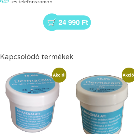
942
-es telefonszámon
Kapcsolódó termékek
Akció!
Akció