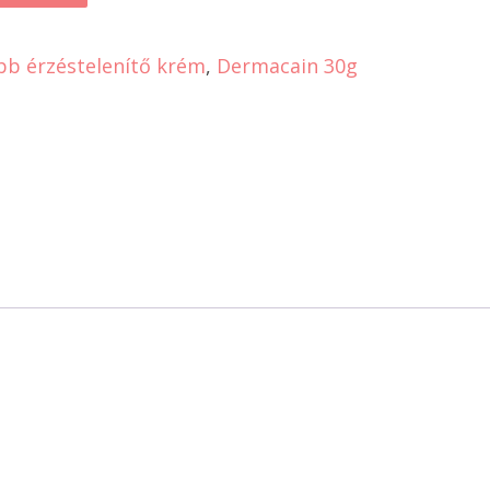
bb érzéstelenítő krém
,
Dermacain 30g