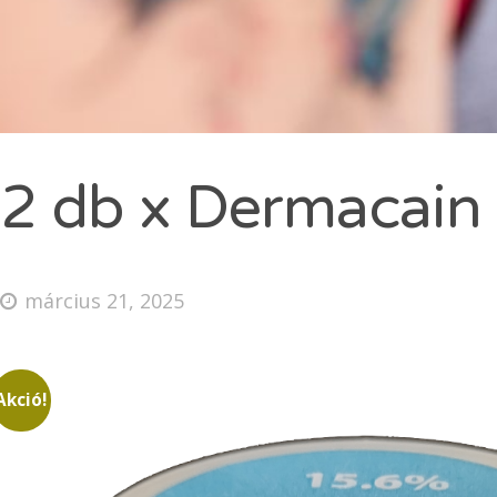
NA
De
V
De
2 db x Dermacain
Ko
ÜZ
március 21, 2025
Sea
Akció!
for:
E