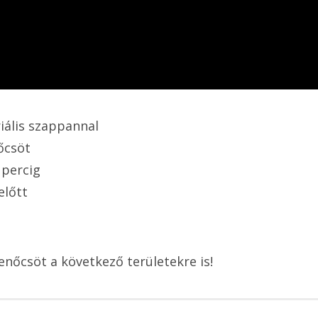
iális szappannal
őcsöt
 percig
előtt
enőcsöt a következő területekre is!