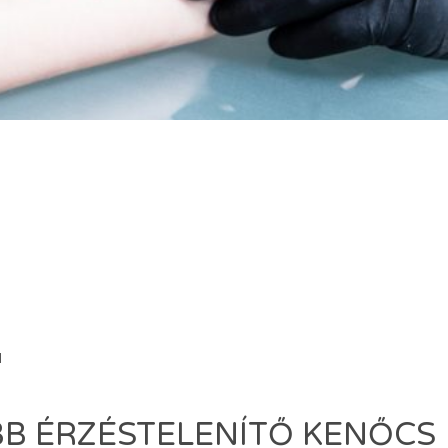
IN-
ent
l
B ÉRZÉSTELENÍTŐ KENŐCS