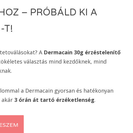
 Ft.
OZ – PRÓBÁLD KI A
-T!
tetoválásokat? A
Dermacain 30g érzéstelenítő
ökéletes választás mind kezdőknek, mind
knak.
talommal a Dermacain gyorsan és hatékonyan
– akár
3 órán át tartó érzéketlenség
.
TESZEM