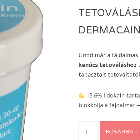
19980 Ft.
16990
TETOVÁLÁSH
DERMACAIN
Unod már a fájdalmas 
kenőcs tetováláshoz
t
tapasztalt tetováltató
15,6% lidokain tar
blokkolja a fájdalmat 
2
KOSÁRBA 
db