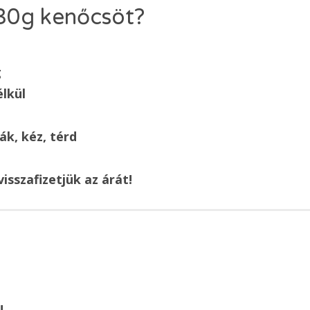
 30g kenőcsöt?
g
élkül
ák, kéz, térd
sszafizetjük az árát!
!