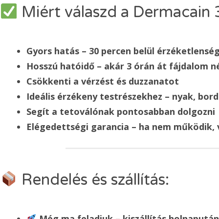
Miért válaszd a Dermacain
Gyors hatás – 30 percen belül érzéketlensé
Hosszú hatóidő – akár 3 órán át fájdalom n
Csökkenti a vérzést és duzzanatot
Ideális érzékeny testrészekhez – nyak, bord
Segít a tetoválónak pontosabban dolgozni
Elégedettségi garancia – ha nem működik, vi
Rendelés és szállítás:
Még ma feladjuk – kiszállítás holnapután