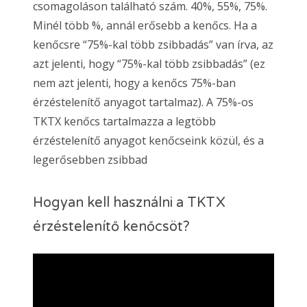
csomagoláson található szám. 40%, 55%, 75%.
Minél több %, annál erősebb a kenőcs. Ha a
kenőcsre “75%-kal több zsibbadás” van írva, az
azt jelenti, hogy “75%-kal több zsibbadás” (ez
nem azt jelenti, hogy a kenőcs 75%-ban
érzéstelenítő anyagot tartalmaz). A 75%-os
TKTX kenőcs tartalmazza a legtöbb
érzéstelenítő anyagot kenőcseink közül, és a
legerősebben zsibbad
Hogyan kell használni a TKTX
érzéstelenítő kenőcsöt?