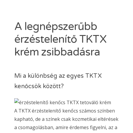
Dermacain 30g
Dermacain 50g
VÁLASSZON A TKTX KENŐCSÖK KÖZÜL
A legnépszerűbb
Kosár
érzéstelenítő TKTX
ÜZLETI
krém zsibbadásra
Search
Mi a különbség az egyes TKTX
for:
kenőcsök között?
ERŐSEBB KENŐCS, MINT A TKTX
A TKTX érzéstelenítő kenőcs számos színben
kapható, de a színek csak kozmetikai eltérések
a csomagolásban, amire érdemes figyelni, az a