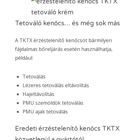
Tetováló kenőcs… és még sok más
A TKTX érzéstelenítő kenőcsöt bármilyen
fájdalmas bőreljárás esetén használhatja,
például:
Tetoválás
Lézeres tetoválás eltávolítás
Hajeltávolítás
PMU szemöldök tetoválás
PMU ajak tetoválás
Eredeti érzéstelenítő kenőcs TKTX
közvetlenül a gyártótól