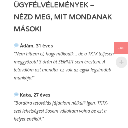
ÜGYFÉLVÉLEMÉNYEK –
NÉZD MEG, MIT MONDANAK
MÁSOK!
Ádám, 31 éves
EUR
“Nem hittem el, hogy működik… de a TKTX teljesen
meggyőzött! 3 órán át SEMMIT sem éreztem. A
tetoválóm azt mondta, ez volt az egyik legsimább
munkája!”
Kata, 27 éves
“Bordára tetoválás fájdalom nélkül? Igen, TKTX-
szel lehetséges! Sosem vállaltam volna be ezt a
helyet enélkül.”