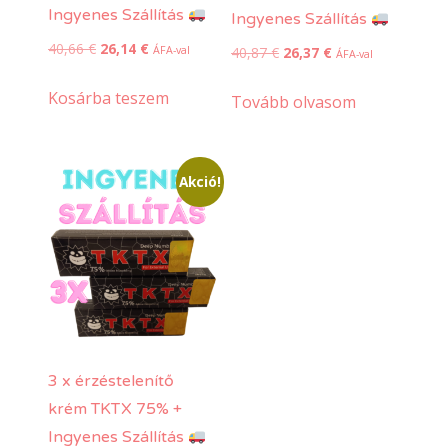
Ingyenes Szállítás
Ingyenes Szállítás
Original
Current
40,66
€
26,14
€
Original
Current
40,87
€
26,37
€
ÁFA-val
ÁFA-val
price
price
price
price
was:
is:
Kosárba teszem
was:
is:
Tovább olvasom
40,66 €.
26,14 €.
40,87 €.
26,37 €.
Akció!
3 x érzéstelenítő
krém TKTX 75% +
Ingyenes Szállítás