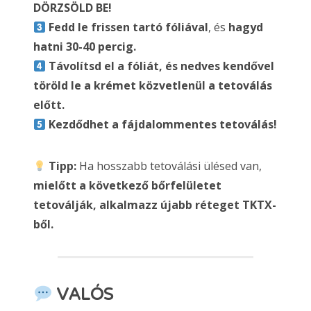
DÖRZSÖLD BE!
Fedd le frissen tartó fóliával
, és
hagyd
hatni 30-40 percig.
Távolítsd el a fóliát, és nedves kendővel
töröld le a krémet közvetlenül a tetoválás
előtt.
Kezdődhet a fájdalommentes tetoválás!
Tipp:
Ha hosszabb tetoválási ülésed van,
mielőtt a következő bőrfelületet
tetoválják, alkalmazz újabb réteget TKTX-
ből.
VALÓS