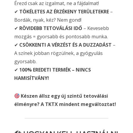
Érezd csak az izgalmat, ne a fájdalmat!
✔
TÖKÉLETES AZ ÉRZÉKENY TERÜLETEKRE
–
Bordák, nyak, kéz? Nem gond!
✔
RÖVIDEBB TETOVÁLÁSI IDŐ
– Kevesebb
mozgás = gyorsabb és pontosabb munka.
✔
CSÖKKENTI A VÉRZÉST ÉS A DUZZADÁST
–
A színek jobban rögzülnek, a gyógyulás
gyorsabb.
✔
100% EREDETI TERMÉK – NINCS
HAMISÍTVÁNY!
Készen állsz egy új szintű tetoválási
élményre? A TKTX mindent megváltoztat!