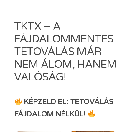
Dermacain 30g
Dermacain 50g
VÁLASSZON A TKTX KENŐCSÖK KÖZÜL
TKTX – A
Kosár
FÁJDALOMMENTES
ÜZLETI
TETOVÁLÁS MÁR
NEM ÁLOM, HANEM
Search
VALÓSÁG!
for:
ERŐSEBB KENŐCS, MINT A TKTX
KÉPZELD EL: TETOVÁLÁS
FÁJDALOM NÉLKÜL!