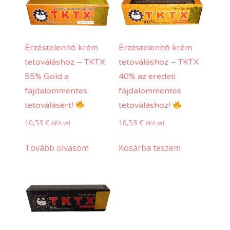
Érzéstelenítő krém
Érzéstelenítő krém
tetováláshoz – TKTX
tetováláshoz – TKTX
55% Gold a
40% az eredeti
fájdalommentes
fájdalommentes
tetoválásért!
tetováláshoz!
10,53
€
10,53
€
ÁFA-val
ÁFA-val
Tovább olvasom
Kosárba teszem