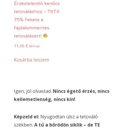
Érzéstelenítő kenőcs
tetováláshoz – TKTX
75% Fekete a
fájdalommentes
tetoválásért!
11,06
€
ÁFA-val
Kosárba teszem
Igen, jól olvastad.
Nincs égető érzés, nincs
kellemetlenség, nincs kín!
Képzeld el:
Nyugodtan ülsz a tetováló
székben.
A tű a bőrödön siklik – de TE