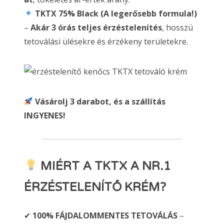
TKTX 75% Black (A legerősebb formula!)
–
Akár 3 órás teljes érzéstelenítés
, hosszú
tetoválási ülésekre és érzékeny területekre.
Vásárolj 3 darabot, és a szállítás
INGYENES!
MIÉRT A TKTX A NR.1
ÉRZÉSTELENÍTŐ KRÉM?
✔
100% FÁJDALOMMENTES TETOVÁLÁS
–