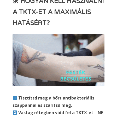
🛠 HOGYAN KELL HASZNÁLNI
A TKTX-ET A MAXIMÁLIS
HATÁSÉRT?
Tisztítsd meg a bőrt antibakteriális
szappannal és szárítsd meg.
Vastag rétegben vidd fel a TKTX-et – NE