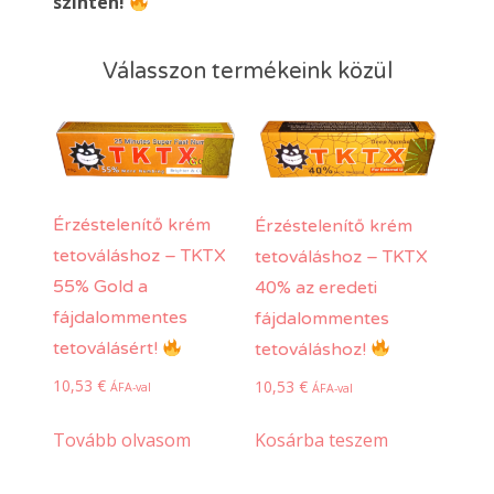
szinten!
Válasszon termékeink közül
Érzéstelenítő krém
Érzéstelenítő krém
tetováláshoz – TKTX
tetováláshoz – TKTX
55% Gold a
40% az eredeti
fájdalommentes
fájdalommentes
tetoválásért!
tetováláshoz!
10,53
€
10,53
€
ÁFA-val
ÁFA-val
Tovább olvasom
Kosárba teszem