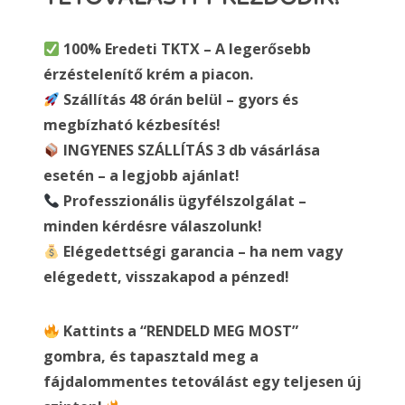
100% Eredeti TKTX – A legerősebb
érzéstelenítő krém a piacon.
Szállítás 48 órán belül – gyors és
megbízható kézbesítés!
INGYENES SZÁLLÍTÁS 3 db vásárlása
esetén – a legjobb ajánlat!
Professzionális ügyfélszolgálat –
minden kérdésre válaszolunk!
Elégedettségi garancia – ha nem vagy
elégedett, visszakapod a pénzed!
Kattints a “RENDELD MEG MOST”
gombra, és tapasztald meg a
fájdalommentes tetoválást egy teljesen új