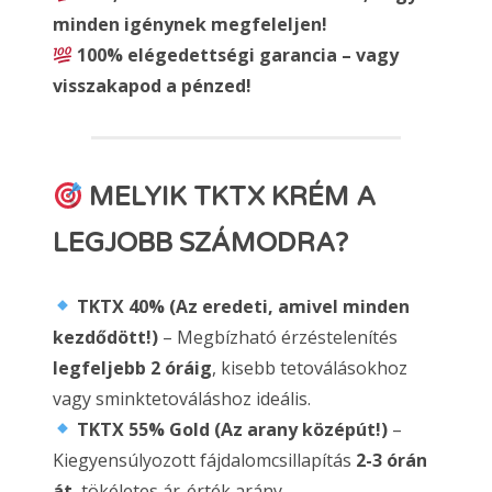
minden igénynek megfeleljen!
100% elégedettségi garancia – vagy
visszakapod a pénzed!
MELYIK TKTX KRÉM A
LEGJOBB SZÁMODRA?
TKTX 40% (Az eredeti, amivel minden
kezdődött!)
– Megbízható érzéstelenítés
legfeljebb 2 óráig
, kisebb tetoválásokhoz
vagy sminktetováláshoz ideális.
TKTX 55% Gold (Az arany középút!)
–
Kiegyensúlyozott fájdalomcsillapítás
2-3 órán
át
, tökéletes ár-érték arány.