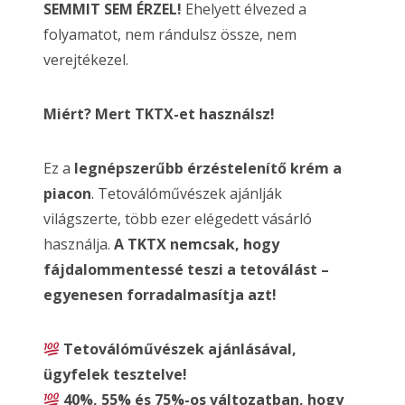
SEMMIT SEM ÉRZEL!
Ehelyett élvezed a
folyamatot, nem rándulsz össze, nem
verejtékezel.
Miért? Mert TKTX-et használsz!
Ez a
legnépszerűbb érzéstelenítő krém a
piacon
. Tetoválóművészek ajánlják
világszerte, több ezer elégedett vásárló
használja.
A TKTX nemcsak, hogy
fájdalommentessé teszi a tetoválást –
egyenesen forradalmasítja azt!
Tetoválóművészek ajánlásával,
ügyfelek tesztelve!
40%, 55% és 75%-os változatban, hogy