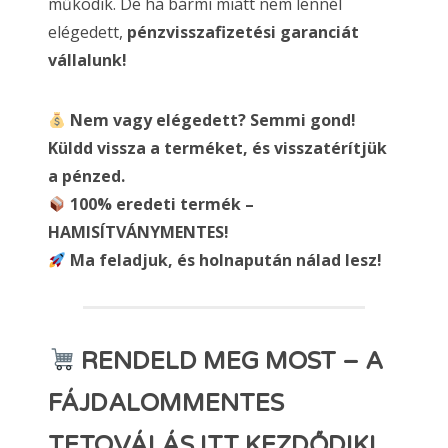
működik. De ha bármi miatt nem lennél
elégedett,
pénzvisszafizetési garanciát
vállalunk!
Nem vagy elégedett? Semmi gond!
Küldd vissza a terméket, és visszatérítjük
a pénzed.
100% eredeti termék –
HAMISÍTVÁNYMENTES!
Ma feladjuk, és holnapután nálad lesz!
RENDELD MEG MOST – A
FÁJDALOMMENTES
TETOVÁLÁS ITT KEZDŐDIK!