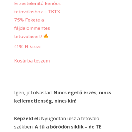
Érzéstelenítő kenőcs
tetováláshoz – TKTX
75% Fekete a
fájdalommentes
tetoválásért!
4190
Ft
ÁFA-val
Kosárba teszem
Igen, jól olvastad.
Nincs égető érzés, nincs
kellemetlenség, nincs kín!
Képzeld el:
Nyugodtan ülsz a tetováló
székben.
A tű a bőrödön siklik – de TE