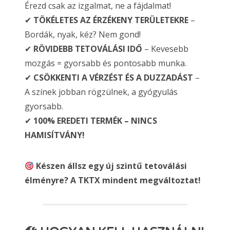
Érezd csak az izgalmat, ne a fájdalmat!
✔
TÖKÉLETES AZ ÉRZÉKENY TERÜLETEKRE
–
Bordák, nyak, kéz? Nem gond!
✔
RÖVIDEBB TETOVÁLÁSI IDŐ
– Kevesebb
mozgás = gyorsabb és pontosabb munka.
✔
CSÖKKENTI A VÉRZÉST ÉS A DUZZADÁST
–
A színek jobban rögzülnek, a gyógyulás
gyorsabb.
✔
100% EREDETI TERMÉK – NINCS
HAMISÍTVÁNY!
Készen állsz egy új szintű tetoválási
élményre? A TKTX mindent megváltoztat!