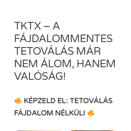
Dermacain 30g
Dermacain 50g
VÁLASSZON A TKTX KENŐCSÖK KÖZÜL
TKTX – A
Kosár
FÁJDALOMMENTES
ÜZLETI
TETOVÁLÁS MÁR
NEM ÁLOM, HANEM
Search
VALÓSÁG!
for:
ERŐSEBB KENŐCS, MINT A TKTX
KÉPZELD EL: TETOVÁLÁS
FÁJDALOM NÉLKÜL!