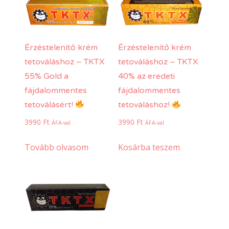
Érzéstelenítő krém
Érzéstelenítő krém
tetováláshoz – TKTX
tetováláshoz – TKTX
55% Gold a
40% az eredeti
fájdalommentes
fájdalommentes
tetoválásért!
tetováláshoz!
3990
Ft
3990
Ft
ÁFA-val
ÁFA-val
Tovább olvasom
Kosárba teszem