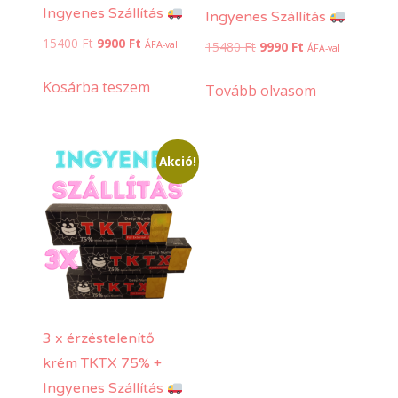
Ingyenes Szállítás
Ingyenes Szállítás
Original
Current
15400
Ft
9900
Ft
Original
Current
15480
Ft
9990
Ft
ÁFA-val
ÁFA-val
price
price
price
price
was:
is:
Kosárba teszem
was:
is:
Tovább olvasom
15400 Ft.
9900 Ft.
15480 Ft.
9990 Ft.
Akció!
3 x érzéstelenítő
krém TKTX 75% +
Ingyenes Szállítás