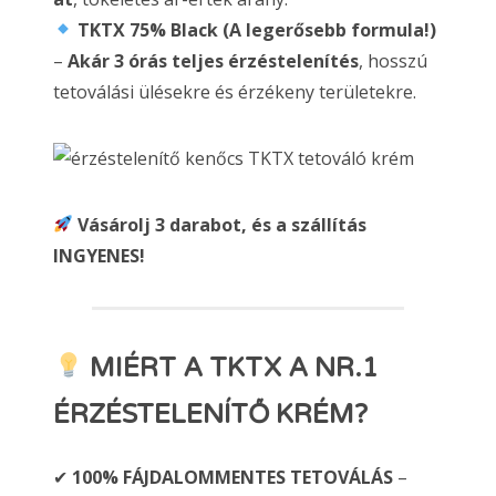
TKTX 75% Black (A legerősebb formula!)
–
Akár 3 órás teljes érzéstelenítés
, hosszú
tetoválási ülésekre és érzékeny területekre.
Vásárolj 3 darabot, és a szállítás
INGYENES!
MIÉRT A TKTX A NR.1
ÉRZÉSTELENÍTŐ KRÉM?
✔
100% FÁJDALOMMENTES TETOVÁLÁS
–