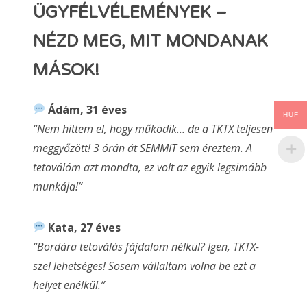
ÜGYFÉLVÉLEMÉNYEK –
NÉZD MEG, MIT MONDANAK
MÁSOK!
Ádám, 31 éves
HUF
“Nem hittem el, hogy működik… de a TKTX teljesen
meggyőzött! 3 órán át SEMMIT sem éreztem. A
tetoválóm azt mondta, ez volt az egyik legsimább
munkája!”
Kata, 27 éves
“Bordára tetoválás fájdalom nélkül? Igen, TKTX-
szel lehetséges! Sosem vállaltam volna be ezt a
helyet enélkül.”