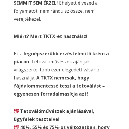
SEMMIT SEM ÉRZEL!
Ehelyett élvezed a
folyamatot, nem rándulsz össze, nem
verejtékezel.
Miért? Mert TKTX-et használsz!
Ez a
legnépszerűbb érzéstelenítő krém a
piacon
. Tetoválóművészek ajánlják
világszerte, több ezer elégedett vásárló
használja.
A TKTX nemcsak, hogy
fájdalommentessé teszi a tetoválást –
egyenesen forradalmasítja azt!
Tetoválóművészek ajánlásával,
ügyfelek tesztelve!
40%, 55% és 75%-os változatban, hogy