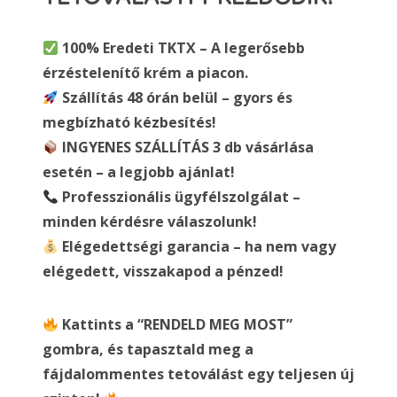
100% Eredeti TKTX – A legerősebb
érzéstelenítő krém a piacon.
Szállítás 48 órán belül – gyors és
megbízható kézbesítés!
INGYENES SZÁLLÍTÁS 3 db vásárlása
esetén – a legjobb ajánlat!
Professzionális ügyfélszolgálat –
minden kérdésre válaszolunk!
Elégedettségi garancia – ha nem vagy
elégedett, visszakapod a pénzed!
Kattints a “RENDELD MEG MOST”
gombra, és tapasztald meg a
fájdalommentes tetoválást egy teljesen új