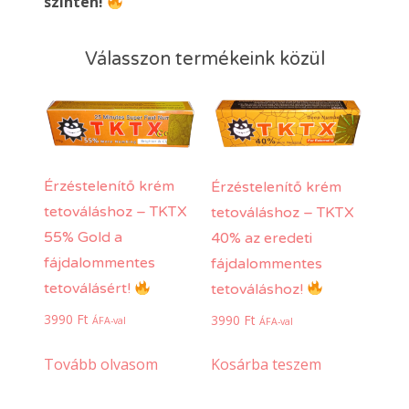
szinten!
Válasszon termékeink közül
Érzéstelenítő krém
Érzéstelenítő krém
tetováláshoz – TKTX
tetováláshoz – TKTX
55% Gold a
40% az eredeti
fájdalommentes
fájdalommentes
tetoválásért!
tetováláshoz!
3990
Ft
3990
Ft
ÁFA-val
ÁFA-val
Tovább olvasom
Kosárba teszem