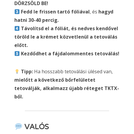
DÖRZSÖLD BE!
Fedd le frissen tartó fóliával
, és
hagyd
hatni 30-40 percig.
Távolítsd el a fóliát, és nedves kendővel
töröld le a krémet közvetlenül a tetoválás
előtt.
Kezdődhet a fájdalommentes tetoválás!
Tipp:
Ha hosszabb tetoválási ülésed van,
mielőtt a következő bőrfelületet
tetoválják, alkalmazz újabb réteget TKTX-
ből.
VALÓS