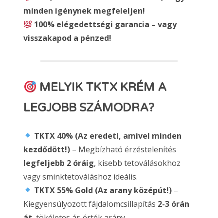
minden igénynek megfeleljen!
100% elégedettségi garancia – vagy
visszakapod a pénzed!
MELYIK TKTX KRÉM A
LEGJOBB SZÁMODRA?
TKTX 40% (Az eredeti, amivel minden
kezdődött!)
– Megbízható érzéstelenítés
legfeljebb 2 óráig
, kisebb tetoválásokhoz
vagy sminktetováláshoz ideális.
TKTX 55% Gold (Az arany középút!)
–
Kiegyensúlyozott fájdalomcsillapítás
2-3 órán
át
, tökéletes ár-érték arány.