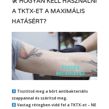
🛠 HOGYAN KELL HASZNÁLNI
A TKTX-ET A MAXIMÁLIS
HATÁSÉRT?
Tisztítsd meg a bőrt antibakteriális
szappannal és szárítsd meg.
Vastag rétegben vidd fel a TKTX-et – NE