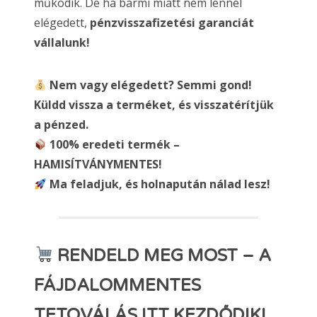
működik. De ha bármi miatt nem lennél
elégedett,
pénzvisszafizetési garanciát
vállalunk!
Nem vagy elégedett? Semmi gond!
Küldd vissza a terméket, és visszatérítjük
a pénzed.
100% eredeti termék –
HAMISÍTVÁNYMENTES!
Ma feladjuk, és holnapután nálad lesz!
RENDELD MEG MOST – A
FÁJDALOMMENTES
TETOVÁLÁS ITT KEZDŐDIK!