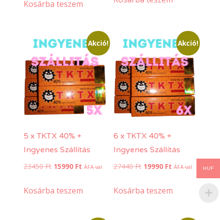
was:
is:
Kosárba teszem
19400 Ft.
12990 Ft.
15400 Ft.
9900 Ft.
Akció!
Akció!
5 x TKTX 40% +
6 x TKTX 40% +
Ingyenes Szállítás
Ingyenes Szállítás
Original
Current
Original
Current
23450
Ft
15990
Ft
27440
Ft
19990
Ft
ÁFA-val
ÁFA-val
HUF
price
price
price
price
was:
is:
was:
is:
Kosárba teszem
Kosárba teszem
23450 Ft.
15990 Ft.
27440 Ft.
19990 Ft.