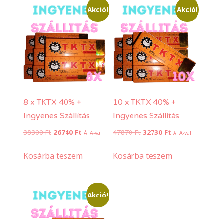
Akció!
Akció!
8 x TKTX 40% +
10 x TKTX 40% +
Ingyenes Szállítás
Ingyenes Szállítás
Original
Current
Original
Current
38300
Ft
26740
Ft
47870
Ft
32730
Ft
ÁFA-val
ÁFA-val
price
price
price
price
was:
is:
was:
is:
Kosárba teszem
Kosárba teszem
38300 Ft.
26740 Ft.
47870 Ft.
32730 Ft.
Akció!