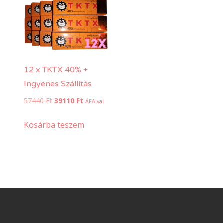
12 x TKTX 40% +
Ingyenes Szállítás
Original
Current
57440
Ft
39110
Ft
ÁFA-val
price
price
was:
is:
Kosárba teszem
57440 Ft.
39110 Ft.