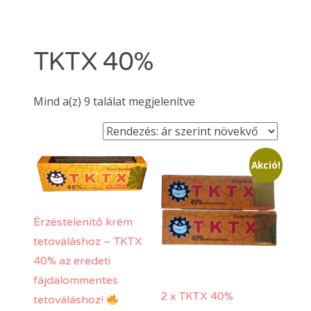
Dermacain 30g
Dermacain 50g
VÁLASSZON A TKTX KENŐCSÖK KÖZÜL
TKTX 40%
Kosár
Sorted
Mind a(z) 9 találat megjelenítve
ÜZLETI
by
price:
low
Search
Akció!
to
for:
high
ERŐSEBB KENŐCS, MINT A TKTX
Érzéstelenítő krém
tetováláshoz – TKTX
40% az eredeti
fájdalommentes
2 x TKTX 40%
tetováláshoz!