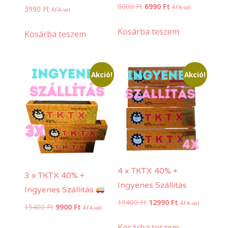
Original
Current
8000
Ft
6990
Ft
ÁFA-val
3990
Ft
ÁFA-val
price
price
was:
is:
Kosárba teszem
Kosárba teszem
8000 Ft.
6990 Ft.
Akció!
Akció!
4 x TKTX 40% +
3 x TKTX 40% +
Ingyenes Szállítás
Ingyenes Szállítás
Original
Current
19400
Ft
12990
Ft
ÁFA-val
Original
Current
15400
Ft
9900
Ft
ÁFA-val
price
price
price
price
was:
is:
Kosárba teszem